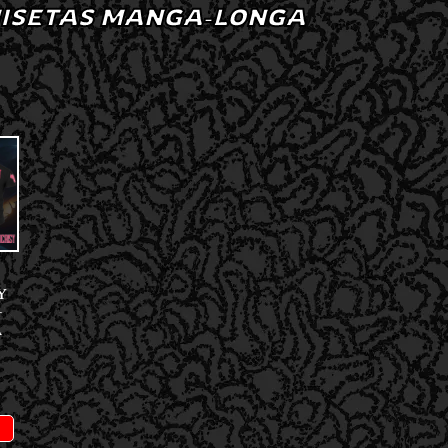
ISETAS MANGA-LONGA
Y
–
A