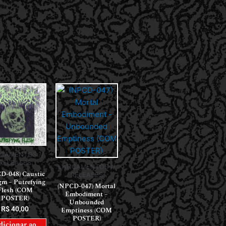
ÇAMENTOS //
RELEASES
LANÇAMENTOS //
D-048) Caustic
RELEASES
gm – Putrefying
(NPCD-047) Mortal
Flesh (COM
Embodiment –
POSTER)
Unbounded
R$
40,00
Emptiness (COM
POSTER)
dicionar ao