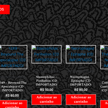
DS
CDS
CDS
INTERNACIONAIS
INTERNACIONAIS
CDS
Slamophiliac –
Necrophagist –
INTERNACIONAIS
INT
Perihelion (CD
Epitaphe (CD
349 – Beyound The
Coff
IMPORTADO)
IMPORTADO)
Apocalypse (CD
Cont
R$
50,00
R$
80,00
IMPORTADO)
(CD
R$
80,00
Adicionar ao
Adicionar ao
carrinho
carrinho
Adicionar ao
A
carrinho