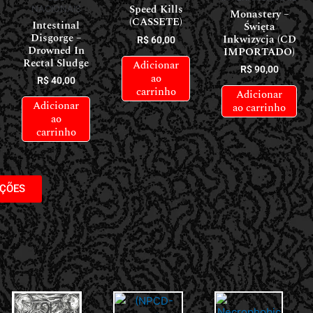
Speed Kills
NACIONAIS
Monastery –
(CASSETE)
Intestinal
Święta
Disgorge –
Inkwizycja (CD
R$
60,00
Drowned In
IMPORTADO)
Rectal Sludge
Adicionar
R$
90,00
ao
R$
40,00
carrinho
Adicionar
Adicionar
ao carrinho
ao
carrinho
AÇÕES