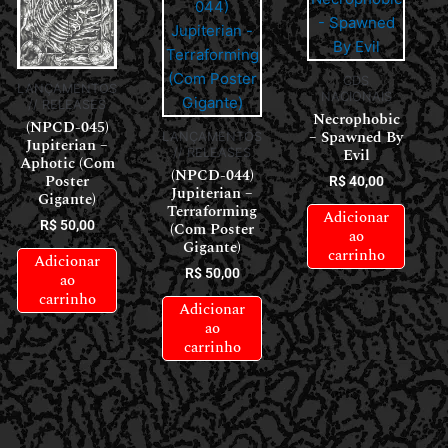
CDS
LANÇAMENTOS
NACIONAIS
// RELEASES
Necrophobic
(NPCD-045)
– Spawned By
LANÇAMENTOS
Jupiterian –
Evil
// RELEASES
Aphotic (Com
(NPCD-044)
Poster
R$
40,00
Jupiterian –
Gigante)
Terraforming
Adicionar
R$
50,00
(Com Poster
ao
Gigante)
carrinho
Adicionar
R$
50,00
ao
carrinho
Adicionar
ao
carrinho