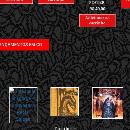
POSTER)
R$
40,00
Adicionar ao
carrinho
LANÇAMENTOS EM CD
CASSETES
CDS
Tanathos –
CDS
INTERNACIONAIS