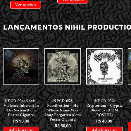
Ver opções
LANÇAMENTOS NIHIL PRODUCTI
LANÇAMENTOS //
LANÇAMENTOS //
LANÇAMENTOS //
RELEASES
RELEASES
RELEASES
(NPCD-054) Noxis –
(NPCD-053)
(NPCD-052)
(
Violence Inherent In
Fossilization – He
Cryptorium – Cryptic
The System (Com
Whose Name Was
Bloodlust (COM
Poster Gigante)
Long Forgotten (Com
POSTER)
Poster Gigante)
R$
50,00
R$
40,00
R$
50,00
Adicionar ao
Adicionar ao