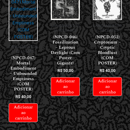
LANÇAMENTOS
LANÇAMENTOS
// RELEASES
// RELEASES
(NPCD-046)
(NPCD-052)
Fossilization
Cryptorium –
– Leprous
Cryptic
LANÇAMENTOS
// RELEASES
Daylight (Com
Bloodlust
(NPCD-047)
Poster
(COM
Mortal
Gigante)
POSTER)
Embodiment
R$
50,00
R$
40,00
– Unbounded
Emptiness
Adicionar
Adicionar
(COM
ao
ao
POSTER)
carrinho
carrinho
R$
40,00
Adicionar
ao
carrinho