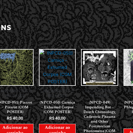
ONS
LANÇAMENTOS //
LANÇAMENTOS //
LANÇAMENTOS //
LAN
RELEASES
RELEASES
RELEASES
(NPCD-050) Carniça
NPCD-051) Pissrot
(NPCD-049)
(NPC
– Exhumed Corpse
– Pissrot (COM
Impending Rot –
Phle
(COM POSTER)
POSTER)
Death Chronology,
Cadaveric Phauna
R$
40,00
R$
40,00
and Other
Postmortem
Adicionar ao
Adicionar ao
Phenomena (COM
A
carrinho
carrinho