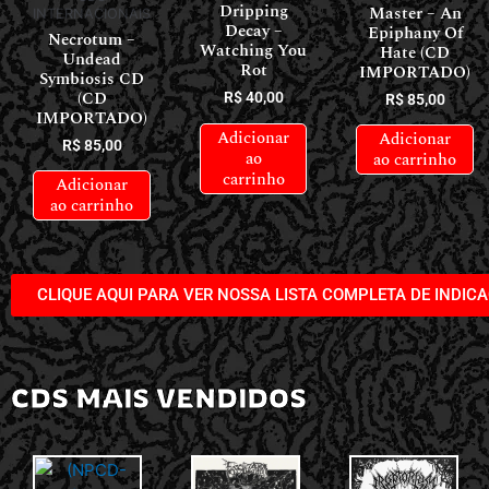
Dripping
Master – An
INTERNACIONAIS
Decay –
Epiphany Of
Necrotum –
Watching You
Hate (CD
Undead
Rot
IMPORTADO)
Symbiosis CD
(CD
R$
40,00
R$
85,00
IMPORTADO)
Adicionar
Adicionar
R$
85,00
ao
ao carrinho
carrinho
Adicionar
ao carrinho
CLIQUE AQUI PARA VER NOSSA LISTA COMPLETA DE INDIC
CDS MAIS VENDIDOS