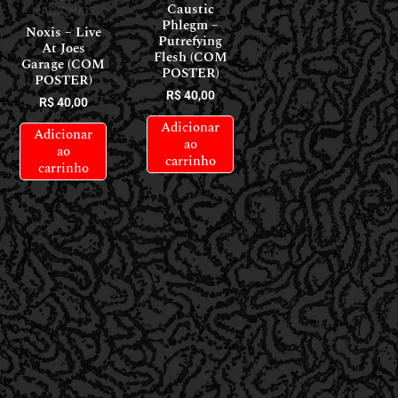
Caustic
NACIONAIS
Phlegm –
Noxis – Live
Putrefying
At Joes
Flesh (COM
Garage (COM
POSTER)
POSTER)
R$
40,00
R$
40,00
Adicionar
Adicionar
ao
ao
carrinho
carrinho