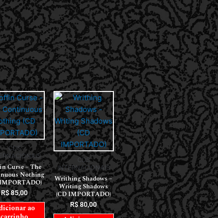
CDS
ERNACIONAIS
CDS
in Curse – The
INTERNACIONAIS
inuous Nothing
Writhing Shadows –
 IMPORTADO)
Writing Shadows
R$
85,00
(CD IMPORTADO)
R$
80,00
dicionar ao
carrinho