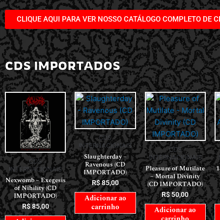
CLIQUE AQUI PARA VER NOSSO CATÁLOGO COMPLETO DE C
CDS IMPORTADOS
CDS
INTERNACIONAIS
CDS
Slaughterday –
INTERNACIONAIS
CDS
Ravenous (CD
Pleasure of Mutilate
1
INTERNACIONAIS
IMPORTADO)
– Mortal Divinity
Nexwomb – Exegesis
R$
85,00
(CD IMPORTADO)
of Nihility (CD
R$
50,00
IMPORTADO)
Adicionar ao
carrinho
R$
85,00
Adicionar ao
carrinho