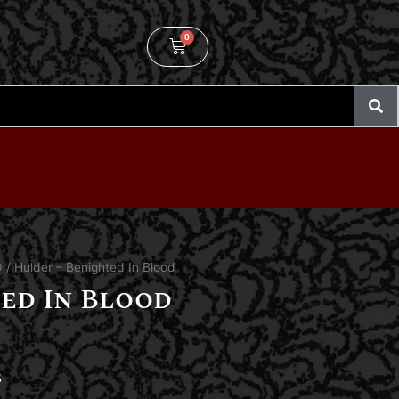
0
O
/ Hulder – Benighted In Blood
ed In Blood
S