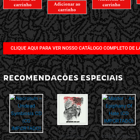
Adicionar ao
carrinho
carrinho
carrinho
CLIQUE AQUI PARA VER NOSSO CATÁLOGO COMPLETO DE 
RECOMENDAÇÕES ESPECIAIS
CDS
CDS
NACIONAIS
INTERNACIONAIS
CDS