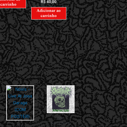
R$
40,00
carrinho
Adicionar ao
carrinho
CDS
NACIONAIS
CDS