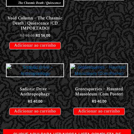
CDS INTERNACIONAIS
Void Column – The Chasmic
Death / Quiescence (CD
IMPORTADO)
R$
80,00
R$
56,00
Adicionar ao carrinho
CDS NACIONAIS
CDS NACIONAIS
Sadistic Drive –
Grotesqueries – Haunted
Anthropophagy
Mausoleum (Com Poster)
R$
40,00
R$
40,00
Adicionar ao carrinho
Adicionar ao carrinho