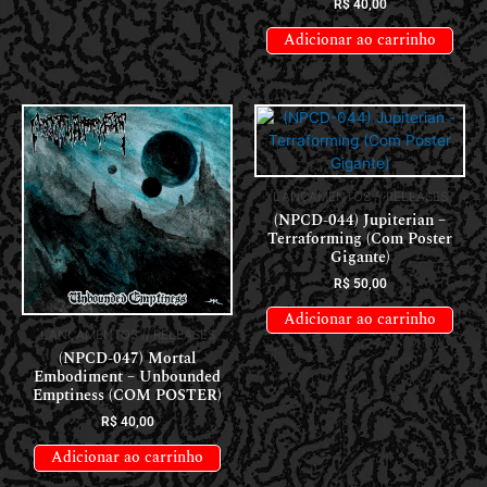
R$
40,00
Adicionar ao carrinho
LANÇAMENTOS // RELEASES
(NPCD-044) Jupiterian –
Terraforming (Com Poster
Gigante)
R$
50,00
Adicionar ao carrinho
LANÇAMENTOS // RELEASES
(NPCD-047) Mortal
Embodiment – Unbounded
Emptiness (COM POSTER)
R$
40,00
Adicionar ao carrinho