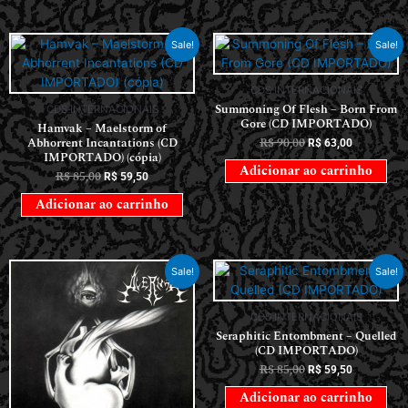
Sale!
Sale!
CDS INTERNACIONAIS
Summoning Of Flesh – Born From
CDS INTERNACIONAIS
Gore (CD IMPORTADO)
Hamvak – Maelstorm of
Abhorrent Incantations (CD
R$
90,00
R$
63,00
IMPORTADO) (cópia)
Adicionar ao carrinho
R$
85,00
R$
59,50
Adicionar ao carrinho
Sale!
Sale!
CDS INTERNACIONAIS
Seraphitic Entombment – Quelled
(CD IMPORTADO)
R$
85,00
R$
59,50
Adicionar ao carrinho