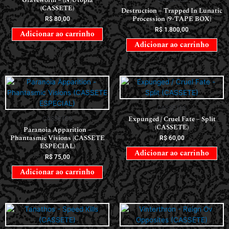
(CASSETE)
Destruction – Trapped In Lunatic
Procession (9-TAPE BOX)
R$
80,00
R$
1.800,00
Adicionar ao carrinho
Adicionar ao carrinho
CASSETES
Expunged / Cruel Fate – Split
CASSETES
(CASSETE)
Paranoia Apparition –
Phantasmic Visions (CASSETE
R$
60,00
ESPECIAL)
Adicionar ao carrinho
R$
75,00
Adicionar ao carrinho