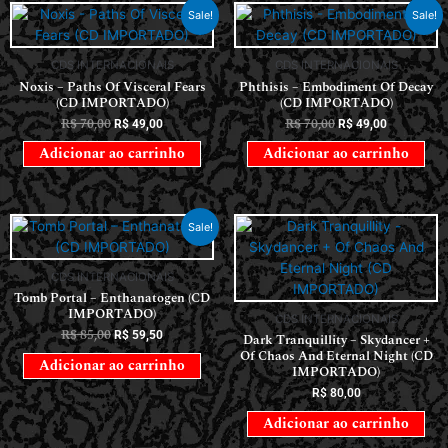
Sale!
Sale!
CDS INTERNACIONAIS
CDS INTERNACIONAIS
Noxis – Paths Of Visceral Fears
Phthisis – Embodiment Of Decay
(CD IMPORTADO)
(CD IMPORTADO)
R$
70,00
R$
70,00
R$
49,00
R$
49,00
Adicionar ao carrinho
Adicionar ao carrinho
Sale!
CDS INTERNACIONAIS
Tomb Portal – Enthanatogen (CD
IMPORTADO)
CDS INTERNACIONAIS
R$
85,00
R$
59,50
Dark Tranquillity – Skydancer +
Of Chaos And Eternal Night (CD
Adicionar ao carrinho
IMPORTADO)
R$
80,00
Adicionar ao carrinho