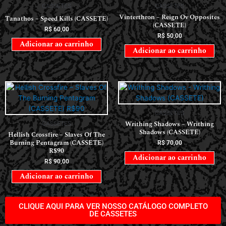
CASSETES
CASSETES
Vinterthron – Reign Ov Opposites
Tanathos – Speed Kills (CASSETE)
(CASSETE)
R$
60,00
R$
50,00
Adicionar ao carrinho
Adicionar ao carrinho
CASSETES
Writhing Shadows – Writhing
CASSETES
Shadows (CASSETE)
Hellish Crossfire – Slaves Of The
Burning Pentagram (CASSETE)
R$
70,00
R$90
Adicionar ao carrinho
R$
90,00
Adicionar ao carrinho
CLIQUE AQUI PARA VER NOSSO CATÁLOGO COMPLETO
DE CASSETES