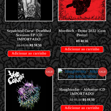
CDS NACIONAIS
CDS INTERNACIONAIS
Mordloch – Demo 2022 (Com
Sepulchral Curse -Deathbed
Poster)
Sessions EP (CD
IMPORTADO)
R$
40,00
R$
85,00
R$
59,50
Adicionar ao carrinho
Adicionar ao carrinho
Sale!
Sale!
CDS INTERNACIONAIS
Slaughterday – Abbatior (CD
IMPORTADO)
R$
85,00
R$
59,50
Adicionar ao carrinho