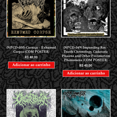
LANÇAMENTOS // RELEASES
LANÇAMENTOS // RELEASES
(NPCD-050) Carniça – Exhumed
(NPCD-049) Impending Rot –
Corpse (COM POSTER)
Death Chronology, Cadaveric
Phauna and Other Postmortem
R$
40,00
Phenomena (COM POSTER)
Adicionar ao carrinho
R$
40,00
Adicionar ao carrinho