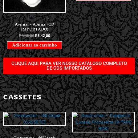
CDS INTERNACIONAIS
Avernal – Avernal (CD
IMPORTADO)
R$
60,00
R$
42,00
Adicionar ao carrinho
CLIQUE AQUI PARA VER NOSSO CATÁLOGO COMPLETO
DE CDS IMPORTADOS
CASSETES
CASSETES
Graveworm – (N)Utopia
CASSETES