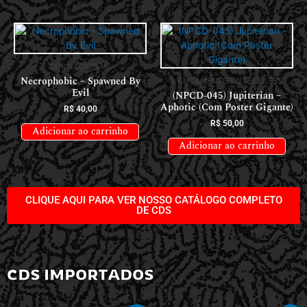
CDS NACIONAIS
Necrophobic – Spawned By
LANÇAMENTOS // RELEASES
Evil
(NPCD-045) Jupiterian –
Aphotic (Com Poster Gigante)
R$
40,00
R$
50,00
Adicionar ao carrinho
Adicionar ao carrinho
CLIQUE AQUI PARA VER NOSSO CATÁLOGO COMPLETO
DE CDS
CDS IMPORTADOS