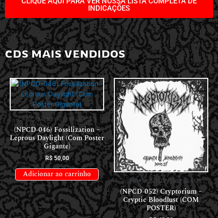
CLIQUE AQUI PARA VER NOSSA LISTA COMPLETA DE
INDICAÇÕES
CDS MAIS VENDIDOS
LANÇAMENTOS // RELEASES
(NPCD-046) Fossilization –
Leprous Daylight (Com Poster
Gigante)
R$
50,00
Adicionar ao carrinho
LANÇAMENTOS // RELEASES
(NPCD-052) Cryptorium –
Cryptic Bloodlust (COM
POSTER)