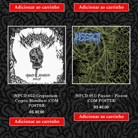
Adicionar ao carrinho
Adicionar ao carrinho
LANÇAMENTOS // RELEASES
LANÇAMENTOS // RELEASES
(NPCD-052) Cryptorium –
(NPCD-051) Pissrot – Pissrot
Cryptic Bloodlust (COM
(COM POSTER)
POSTER)
R$
40,00
R$
40,00
Adicionar ao carrinho
Adicionar ao carrinho