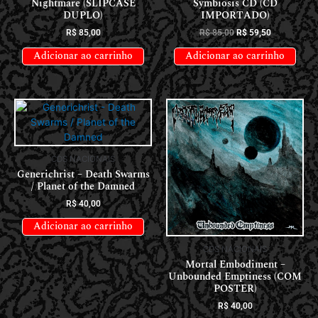
Nightmare (SLIPCASE
Symbiosis CD (CD
DUPLO)
IMPORTADO)
R$
85,00
R$
85,00
R$
59,50
Adicionar ao carrinho
Adicionar ao carrinho
CDS NACIONAIS
Generichrist – Death Swarms
/ Planet of the Damned
R$
40,00
Adicionar ao carrinho
CDS NACIONAIS
Mortal Embodiment –
Unbounded Emptiness (COM
POSTER)
R$
40,00