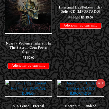
CDS INTERNACIONAIS
Intestinal Hex/Pukewraith –
Split (CD IMPORTADO)
R$
50,00
R$
35,00
Adicionar ao carrinho
CDS NACIONAIS
Noxis – Violence Inherent In
The System (Com Poster
Gigante)
R$
50,00
Adicionar ao carrinho
Sale!
CDS NACIONAIS
CDS INTERNACIONAIS
Vio-Lence – Eternal
Necrotum – Undead