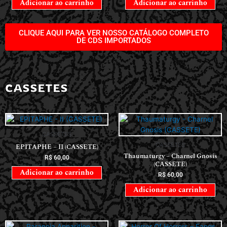
Adicionar ao carrinho
Adicionar ao carrinho
CLIQUE AQUI PARA VER NOSSO CATÁLOGO COMPLETO
DE CDS IMPORTADOS
CASSETES
CASSETES
CASSETES
EPITAPHE – II (CASSETE)
Thaumaturgy – Charnel Gnosis
R$
60,00
(CASSETE)
Adicionar ao carrinho
R$
60,00
Adicionar ao carrinho