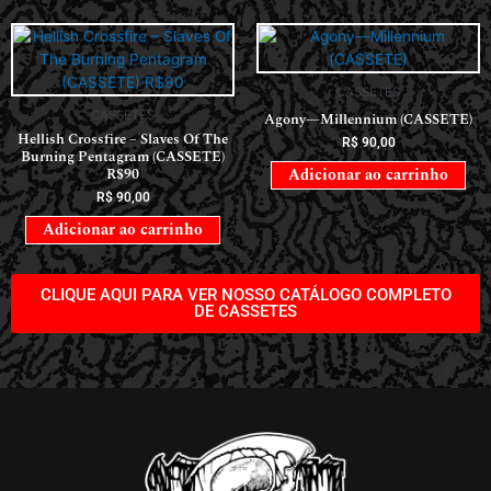
CASSETES
CASSETES
Agony—Millennium (CASSETE)
Hellish Crossfire – Slaves Of The
R$
90,00
Burning Pentagram (CASSETE)
R$90
Adicionar ao carrinho
R$
90,00
Adicionar ao carrinho
CLIQUE AQUI PARA VER NOSSO CATÁLOGO COMPLETO
DE CASSETES