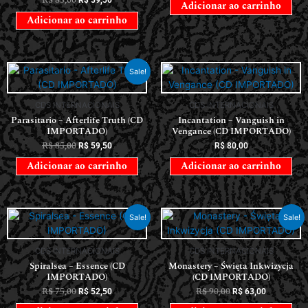
R$
85,00
R$
59,50
Adicionar ao carrinho
Adicionar ao carrinho
Sale!
CDS INTERNACIONAIS
CDS INTERNACIONAIS
Parasitario – Afterlife Truth (CD
Incantation – Vanguish in
IMPORTADO)
Vengance (CD IMPORTADO)
R$
85,00
R$
59,50
R$
80,00
Adicionar ao carrinho
Adicionar ao carrinho
Sale!
Sale!
CDS INTERNACIONAIS
CDS INTERNACIONAIS
Spiralsea – Essence (CD
Monastery – Święta Inkwizycja
IMPORTADO)
(CD IMPORTADO)
R$
75,00
R$
90,00
R$
52,50
R$
63,00