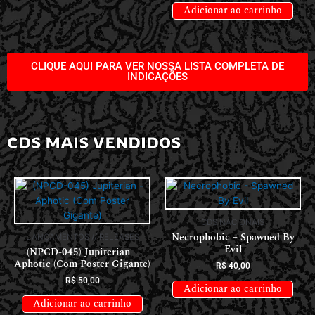
Adicionar ao carrinho
CLIQUE AQUI PARA VER NOSSA LISTA COMPLETA DE
INDICAÇÕES
CDS MAIS VENDIDOS
CDS NACIONAIS
Necrophobic – Spawned By
LANÇAMENTOS // RELEASES
Evil
(NPCD-045) Jupiterian –
Aphotic (Com Poster Gigante)
R$
40,00
R$
50,00
Adicionar ao carrinho
Adicionar ao carrinho