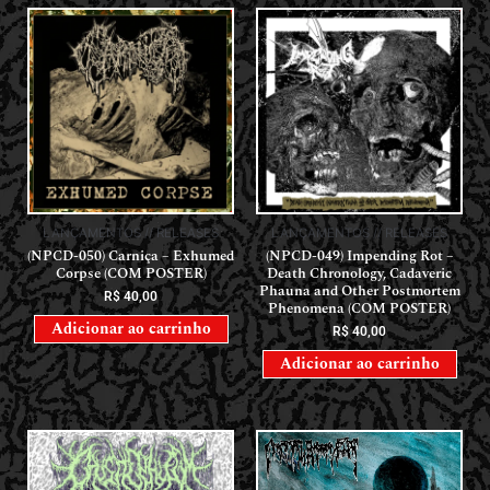
LANÇAMENTOS // RELEASES
LANÇAMENTOS // RELEASES
(NPCD-050) Carniça – Exhumed
(NPCD-049) Impending Rot –
Corpse (COM POSTER)
Death Chronology, Cadaveric
Phauna and Other Postmortem
R$
40,00
Phenomena (COM POSTER)
Adicionar ao carrinho
R$
40,00
Adicionar ao carrinho