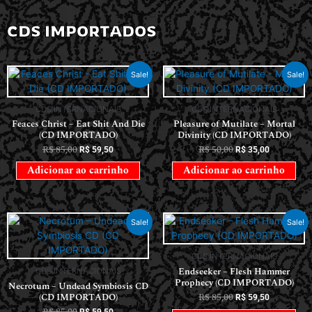
CDS IMPORTADOS
Sale!
Sale!
CDS INTERNACIONAIS
CDS INTERNACIONAIS
Feaces Christ – Eat Shit And Die
Pleasure of Mutilate – Mortal
(CD IMPORTADO)
Divinity (CD IMPORTADO)
R$
85,00
R$
50,00
R$
59,50
R$
35,00
Adicionar ao carrinho
Adicionar ao carrinho
Sale!
Sale!
CDS INTERNACIONAIS
Endseeker – Flesh Hammer
CDS INTERNACIONAIS
Prophecy (CD IMPORTADO)
Necrotum – Undead Symbiosis CD
(CD IMPORTADO)
R$
85,00
R$
59,50