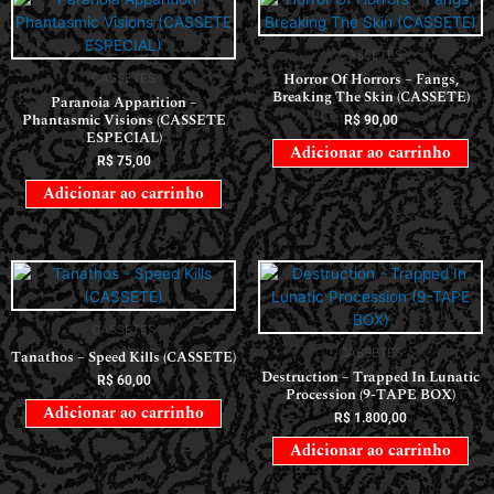
CASSETES
Horror Of Horrors ‎– Fangs,
CASSETES
Breaking The Skin (CASSETE)
Paranoia Apparition –
Phantasmic Visions (CASSETE
R$
90,00
ESPECIAL)
Adicionar ao carrinho
R$
75,00
Adicionar ao carrinho
CASSETES
CASSETES
Tanathos – Speed Kills (CASSETE)
Destruction – Trapped In Lunatic
R$
60,00
Procession (9-TAPE BOX)
Adicionar ao carrinho
R$
1.800,00
Adicionar ao carrinho