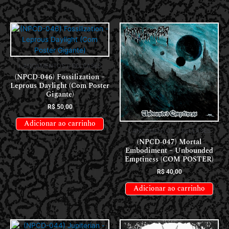
LANÇAMENTOS // RELEASES
(NPCD-046) Fossilization –
Leprous Daylight (Com Poster
Gigante)
R$
50,00
Adicionar ao carrinho
LANÇAMENTOS // RELEASES
(NPCD-047) Mortal
Embodiment – Unbounded
Emptiness (COM POSTER)
R$
40,00
Adicionar ao carrinho