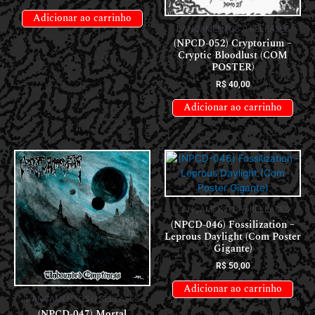
Adicionar ao carrinho
LANÇAMENTOS // RELEASES
(NPCD-052) Cryptorium –
Cryptic Bloodlust (COM
POSTER)
R$
40,00
Adicionar ao carrinho
LANÇAMENTOS // RELEASES
(NPCD-046) Fossilization –
Leprous Daylight (Com Poster
Gigante)
R$
50,00
Adicionar ao carrinho
LANÇAMENTOS // RELEASES
(NPCD-047) Mortal