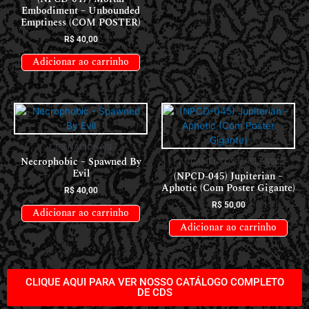
Embodiment – Unbounded
Emptiness (COM POSTER)
R$
40,00
Adicionar ao carrinho
CDS NACIONAIS
Necrophobic – Spawned By
LANÇAMENTOS // RELEASES
Evil
(NPCD-045) Jupiterian –
Aphotic (Com Poster Gigante)
R$
40,00
R$
50,00
Adicionar ao carrinho
Adicionar ao carrinho
CLIQUE AQUI PARA VER NOSSO CATÁLOGO COMPLETO
DE CDS