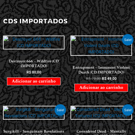
CDS IMPORTADOS
Sale!
CDS INTERNACIONAIS
Destroyer 666 – Wildfire (CD
CDS INTERNACIONAIS
IMPORTADO)
Entrapment – Imminent Violent
Death (CD IMPORTADO)
R$
80,00
R$
70,00
R$
49,00
Adicionar ao carrinho
Adicionar ao carrinho
Sale!
Sale!
CDS INTERNACIONAIS
CDS INTERNACIONAIS
Surgikill – Sanguinary Revelations
Considered Dead – Mentally