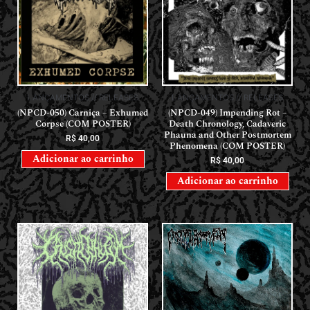
LANÇAMENTOS // RELEASES
LANÇAMENTOS // RELEASES
(NPCD-050) Carniça – Exhumed
(NPCD-049) Impending Rot –
Corpse (COM POSTER)
Death Chronology, Cadaveric
Phauna and Other Postmortem
R$
40,00
Phenomena (COM POSTER)
Adicionar ao carrinho
R$
40,00
Adicionar ao carrinho