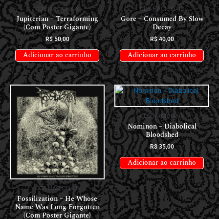
CDS NACIONAIS
CDS NACIONAIS
Jupiterian – Terraforming
Gore – Consumed By Slow
(Com Poster Gigante)
Decay
R$
50,00
R$
40,00
Adicionar ao carrinho
Adicionar ao carrinho
CDS NACIONAIS
Nominon – Diabolical
Bloodshed
R$
35,00
Adicionar ao carrinho
CDS NACIONAIS
Fossilization – He Whose
Name Was Long Forgotten
(Com Poster Gigante)