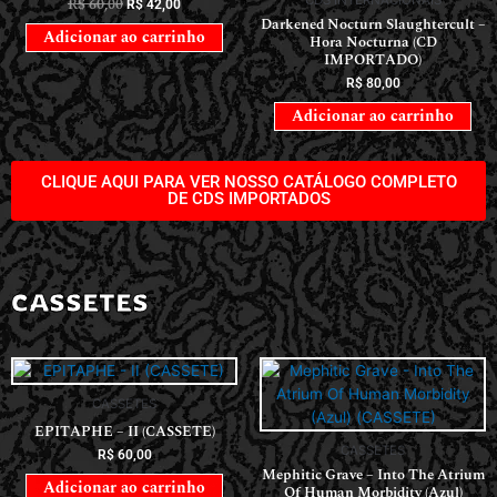
CDS INTERNACIONAIS
R$
60,00
R$
42,00
Darkened Nocturn Slaughtercult –
Adicionar ao carrinho
Hora Nocturna (CD
IMPORTADO)
R$
80,00
Adicionar ao carrinho
CLIQUE AQUI PARA VER NOSSO CATÁLOGO COMPLETO
DE CDS IMPORTADOS
CASSETES
CASSETES
EPITAPHE – II (CASSETE)
CASSETES
R$
60,00
Mephitic Grave – Into The Atrium
Adicionar ao carrinho
Of Human Morbidity (Azul)