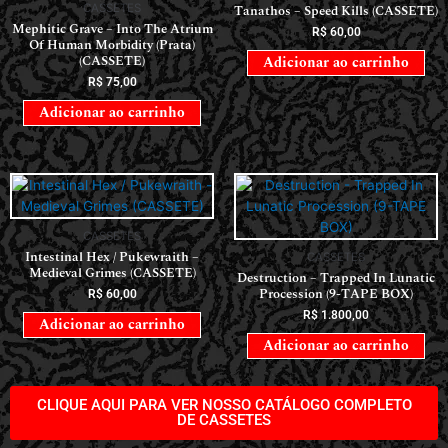
CASSETES
Tanathos – Speed Kills (CASSETE)
Mephitic Grave – Into The Atrium
R$
60,00
Of Human Morbidity (Prata)
(CASSETE)
Adicionar ao carrinho
R$
75,00
Adicionar ao carrinho
CASSETES
Intestinal Hex / Pukewraith –
CASSETES
Medieval Grimes (CASSETE)
Destruction – Trapped In Lunatic
Procession (9-TAPE BOX)
R$
60,00
R$
1.800,00
Adicionar ao carrinho
Adicionar ao carrinho
CLIQUE AQUI PARA VER NOSSO CATÁLOGO COMPLETO
DE CASSETES