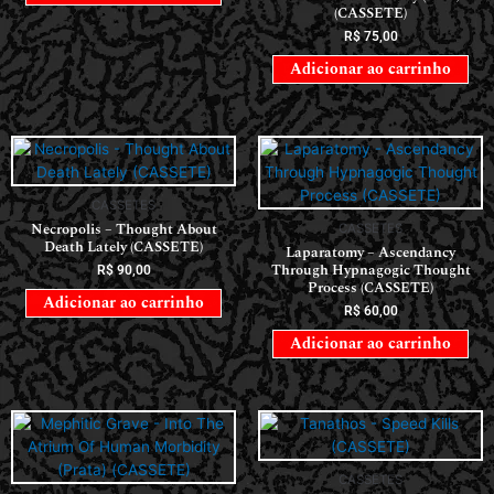
(CASSETE)
R$
75,00
Adicionar ao carrinho
CASSETES
Necropolis – Thought About
CASSETES
Death Lately (CASSETE)
Laparatomy – Ascendancy
Through Hypnagogic Thought
R$
90,00
Process (CASSETE)
Adicionar ao carrinho
R$
60,00
Adicionar ao carrinho
CASSETES