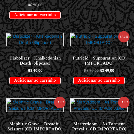
R$
50,00
Adicionar ao carrinho
Sale!
CDS NACIONAIS
CDS INTERNACIONAIS
Diabolizer – Khalkedonian
Putricid – Suppuration (CD
Death (Slipcase)
IMPORTADO)
R$
40,00
R$
70,00
R$
49,00
Adicionar ao carrinho
Adicionar ao carrinho
Sale!
Sale!
CDS INTERNACIONAIS
CDS INTERNACIONAIS
Mephitic Grave – Dreadful
Martyrdoom – As Torment
Seizures (CD IMPORTADO)
Prevails (CD IMPORTADO)