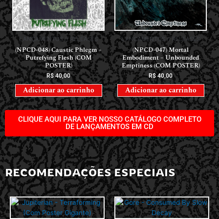
LANÇAMENTOS // RELEASES
LANÇAMENTOS // RELEASES
(NPCD-048) Caustic Phlegm –
(NPCD-047) Mortal
Putrefying Flesh (COM
Embodiment – Unbounded
POSTER)
Emptiness (COM POSTER)
R$
40,00
R$
40,00
Adicionar ao carrinho
Adicionar ao carrinho
CLIQUE AQUI PARA VER NOSSO CATÁLOGO COMPLETO
DE LANÇAMENTOS EM CD
RECOMENDAÇÕES ESPECIAIS