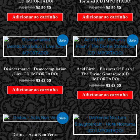
(CD IMPORTADO)
Tortured (CD IMPORTADO)
R$
85,00
R$
85,00
R$
59,50
R$
59,50
Adicionar ao carrinho
Adicionar ao carrinho
Sale!
Sale!
CDS INTERNACIONAIS
CDS INTERNACIONAIS
Disincarnated – Democompilation
Acid Birth – Plesures Of Flesh /
/ Live (CD IMPORTADO)
The Divine Grotesque (CD
IMPORTADO)
R$
90,00
R$
63,00
R$
90,00
R$
63,00
Adicionar ao carrinho
Adicionar ao carrinho
Sale!
CDS INTERNACIONAIS
Deitus – Acta Non Verba