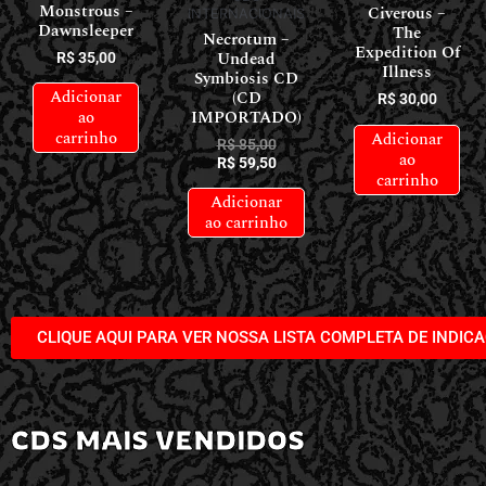
Monstrous –
Civerous –
INTERNACIONAIS
Dawnsleeper
The
Necrotum –
Expedition Of
Undead
R$
35,00
Illness
Symbiosis CD
Adicionar
(CD
R$
30,00
IMPORTADO)
ao
carrinho
Adicionar
R$
85,00
ao
R$
59,50
carrinho
Adicionar
ao carrinho
CLIQUE AQUI PARA VER NOSSA LISTA COMPLETA DE INDIC
CDS MAIS VENDIDOS