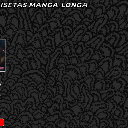
ISETAS MANGA-LONGA
Y
–
A