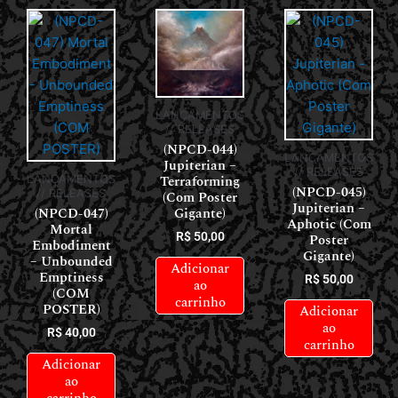
LANÇAMENTOS
// RELEASES
(NPCD-044)
LANÇAMENTOS
Jupiterian –
// RELEASES
Terraforming
LANÇAMENTOS
(NPCD-045)
// RELEASES
(Com Poster
Jupiterian –
(NPCD-047)
Gigante)
Aphotic (Com
Mortal
R$
50,00
Poster
Embodiment
Gigante)
– Unbounded
Adicionar
Emptiness
R$
50,00
ao
(COM
carrinho
POSTER)
Adicionar
ao
R$
40,00
carrinho
Adicionar
ao