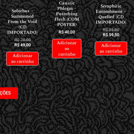
Caustic
INTERNACIONAIS
Seraphitic
Phlegm –
Solothus –
Entombment –
Putrefying
Summoned
Quelled (CD
Flesh (COM
From the Void
IMPORTADO)
POSTER)
(CD
R$
85,00
IMPORTADO)
R$
40,00
R$
59,50
R$
70,00
Adicionar
Adicionar
R$
49,00
ao
ao carrinho
carrinho
Adicionar
ao carrinho
AÇÕES