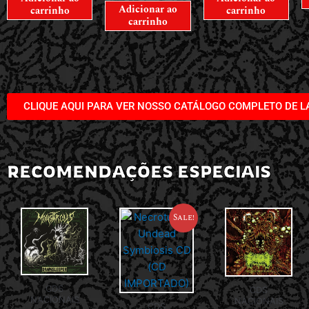
Adicionar ao
carrinho
carrinho
carrinho
CLIQUE AQUI PARA VER NOSSO CATÁLOGO COMPLETO DE 
RECOMENDAÇÕES ESPECIAIS
Sale!
CDS
CDS
NACIONAIS
NACIONAIS
CDS