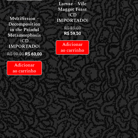
Larvae – Vile
CDS
Maggot Feast
INTERNACIONAIS
(CD
Mvltifission –
IMPORTADO)
Decomposition
R$
85,00
in the Painful
R$
59,50
Metamorphosis
(CD
Adicionar
IMPORTADO)
ao carrinho
R$
90,00
R$
63,00
Adicionar
ao carrinho