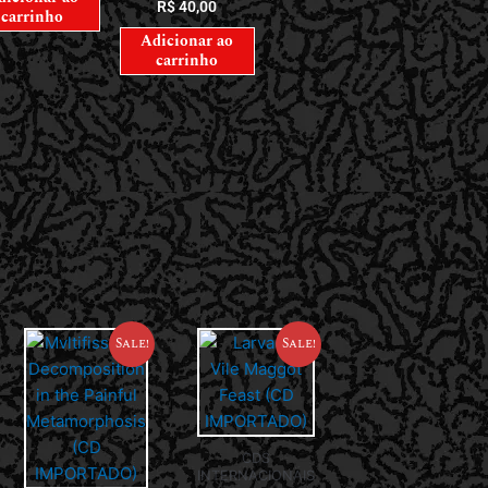
R$
40,00
carrinho
Adicionar ao
carrinho
Sale!
Sale!
CDS
INTERNACIONAIS