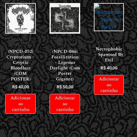
CDS
LANÇAMENTOS
LANÇAMENTOS
NACIONAIS
// RELEASES
// RELEASES
Necrophobic
(NPCD-052)
(NPCD-046)
– Spawned By
Cryptorium –
Fossilization
Evil
Cryptic
– Leprous
Bloodlust
Daylight (Com
R$
40,00
(COM
Poster
Adicionar
POSTER)
Gigante)
ao
R$
40,00
R$
50,00
carrinho
Adicionar
Adicionar
ao
ao
carrinho
carrinho