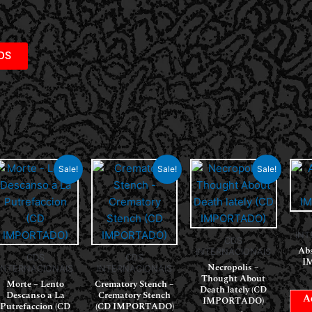
DS
Sale!
Sale!
Sale!
INT
CDS
Abs
INTERNACIONAIS
CDS
CDS
I
Necropolis –
INTERNACIONAIS
INTERNACIONAIS
Thought About
Morte – Lento
Crematory Stench –
Death lately (CD
Descanso a La
Crematory Stench
A
IMPORTADO)
Putrefaccion (CD
(CD IMPORTADO)