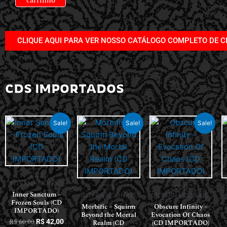
carrinho
CLIQUE AQUI PARA VER NOSSO CATÁLOGO COMPLETO DE C
CDS IMPORTADOS
Sale!
Sale!
Sale!
CDS
INTERNACIONAIS
CDS
CDS
Inner Sanctum –
INTERNACIONAIS
INTERNACIONAIS
Frozen Souls (CD
Morbific – Squirm
Obscure Infinity –
IMPORTADO)
Beyond the Mortal
Evocation Of Chaos
R$
60,00
R$
42,00
Realm (CD
(CD IMPORTADO)