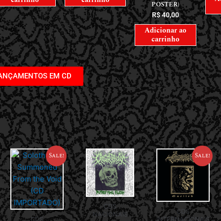
POSTER)
R$
40,00
Adicionar ao
carrinho
LANÇAMENTOS EM CD
Sale!
Sale!
CDS
CDS
NACIONAIS
CDS
INTERNACIONAIS