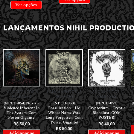
Ver opções
LANÇAMENTOS NIHIL PRODUCTI
LANÇAMENTOS //
LANÇAMENTOS //
LANÇAMENTOS //
RELEASES
RELEASES
RELEASES
(NPCD-054) Noxis –
(NPCD-053)
(NPCD-052)
(
Violence Inherent In
Fossilization – He
Cryptorium – Cryptic
The System (Com
Whose Name Was
Bloodlust (COM
Poster Gigante)
Long Forgotten (Com
POSTER)
Poster Gigante)
R$
50,00
R$
40,00
R$
50,00
Adicionar ao
Adicionar ao