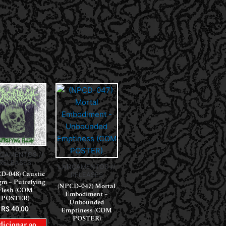
ÇAMENTOS //
RELEASES
LANÇAMENTOS //
D-048) Caustic
RELEASES
gm – Putrefying
(NPCD-047) Mortal
Flesh (COM
Embodiment –
POSTER)
Unbounded
R$
40,00
Emptiness (COM
POSTER)
dicionar ao