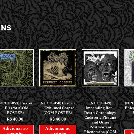
ONS
LANÇAMENTOS //
LANÇAMENTOS //
LANÇAMENTOS //
LAN
RELEASES
RELEASES
RELEASES
NPCD-051) Pissrot
(NPCD-050) Carniça
(NPCD-049)
(NPC
– Pissrot (COM
– Exhumed Corpse
Impending Rot –
Phle
POSTER)
(COM POSTER)
Death Chronology,
Cadaveric Phauna
R$
40,00
R$
40,00
and Other
Postmortem
Adicionar ao
Adicionar ao
Phenomena (COM
A
carrinho
carrinho