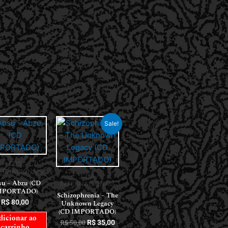
Sale!
CDS
ERNACIONAIS
CDS
u – Abzu (CD
INTERNACIONAIS
MPORTADO)
Schizophrenia – The
R$
80,00
Unknown Legacy
(CD IMPORTADO)
dicionar ao
R$
50,00
R$
35,00
carrinho