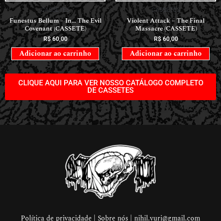
CASSETES
CASSETES
Funestus Bellum – In… The Evil
Violent Attack – The Final
Covenant (CASSETE)
Massacre (CASSETE)
R$
60,00
R$
60,00
Adicionar ao carrinho
Adicionar ao carrinho
CLIQUE AQUI PARA VER NOSSO CATÁLOGO COMPLETO
DE CASSETES
Política de privacidade | Sobre nós |
nihil.yuri@gmail.com