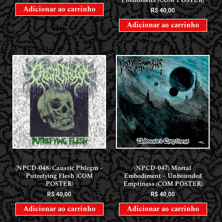
Phenomena (COM POSTER)
Adicionar ao carrinho
R$
40,00
Adicionar ao carrinho
LANÇAMENTOS // RELEASES
LANÇAMENTOS // RELEASES
(NPCD-048) Caustic Phlegm –
(NPCD-047) Mortal
Putrefying Flesh (COM
Embodiment – Unbounded
POSTER)
Emptiness (COM POSTER)
R$
40,00
R$
40,00
Adicionar ao carrinho
Adicionar ao carrinho