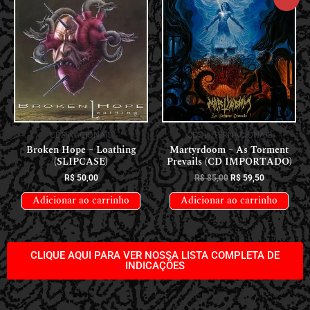
CDS NACIONAIS
CDS INTERNACIONAIS
Broken Hope – Loathing
Martyrdoom – As Torment
(SLIPCASE)
Prevails (CD IMPORTADO)
R$
50,00
R$
85,00
R$
59,50
Adicionar ao carrinho
Adicionar ao carrinho
CLIQUE AQUI PARA VER NOSSA LISTA COMPLETA DE
INDICAÇÕES