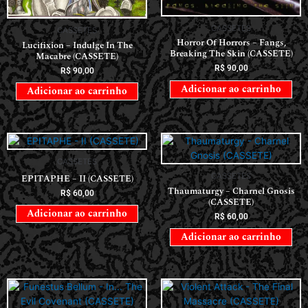
CASSETES
CASSETES
Horror Of Horrors ‎– Fangs,
Lucifixion – Indulge In The
Breaking The Skin (CASSETE)
Macabre (CASSETE)
R$
90,00
R$
90,00
Adicionar ao carrinho
Adicionar ao carrinho
CASSETES
CASSETES
EPITAPHE – II (CASSETE)
Thaumaturgy – Charnel Gnosis
R$
60,00
(CASSETE)
Adicionar ao carrinho
R$
60,00
Adicionar ao carrinho