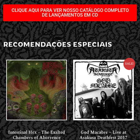
CLIQUE AQUI PARA VER NOSSO CATÁLOGO COMPLETO
DE LANÇAMENTOS EM CD
RECOMENDAÇÕES ESPECIAIS
Sale!
CDS NACIONAIS
CDS INTERNACIONAIS
Intestinal Hex – The Exalted
God Macabre – Live at
Chambers of Aborrence
Asakusa Deathfest 2017