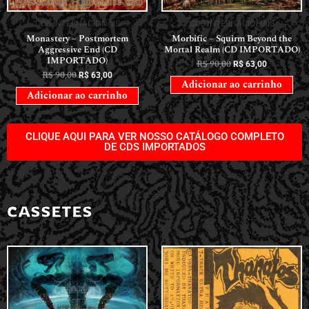
CDS INTERNACIONAIS
CDS INTERNACIONAIS
Monastery – Postmortem
Morbific – Squirm Beyond the
Aggressive End (CD
Mortal Realm (CD IMPORTADO)
IMPORTADO)
R$
90,00
R$
63,00
R$
90,00
R$
63,00
Adicionar ao carrinho
Adicionar ao carrinho
CLIQUE AQUI PARA VER NOSSO CATÁLOGO COMPLETO
DE CDS IMPORTADOS
CASSETES