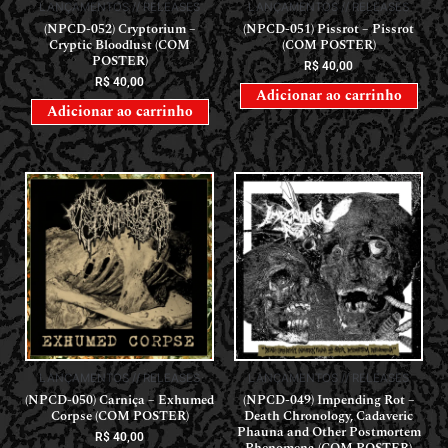
LANÇAMENTOS // RELEASES
LANÇAMENTOS // RELEASES
(NPCD-052) Cryptorium –
(NPCD-051) Pissrot – Pissrot
Cryptic Bloodlust (COM
(COM POSTER)
POSTER)
R$
40,00
R$
40,00
Adicionar ao carrinho
Adicionar ao carrinho
LANÇAMENTOS // RELEASES
LANÇAMENTOS // RELEASES
(NPCD-050) Carniça – Exhumed
(NPCD-049) Impending Rot –
Corpse (COM POSTER)
Death Chronology, Cadaveric
Phauna and Other Postmortem
R$
40,00