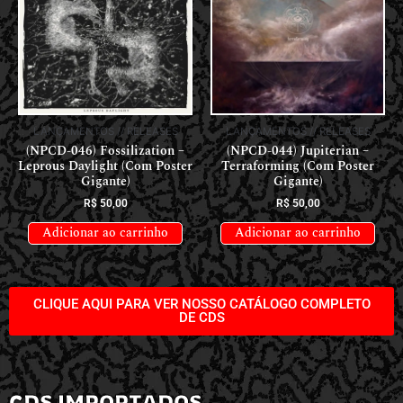
LANÇAMENTOS // RELEASES
LANÇAMENTOS // RELEASES
(NPCD-046) Fossilization –
(NPCD-044) Jupiterian –
Leprous Daylight (Com Poster
Terraforming (Com Poster
Gigante)
Gigante)
R$
50,00
R$
50,00
Adicionar ao carrinho
Adicionar ao carrinho
CLIQUE AQUI PARA VER NOSSO CATÁLOGO COMPLETO
DE CDS
CDS IMPORTADOS