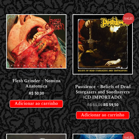
Sale!
CDS NACIONAIS
Flesh Grinder – Nomina
CDS INTERNACIONAIS
Anatomica
Pustilence – Beliefs of Dead
Stargazers and Soothsayers
R$
50,00
(CD IMPORTADO)
Adicionar ao carrinho
R$
85,00
R$
59,50
Adicionar ao carrinho
Sale!