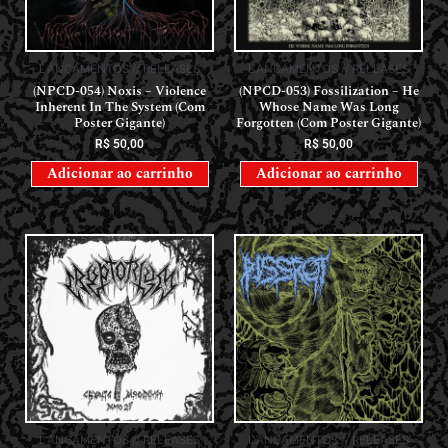
LANÇAMENTOS // RELEASES
LANÇAMENTOS // RELEASES
(NPCD-054) Noxis – Violence
(NPCD-053) Fossilization – He
Inherent In The System (Com
Whose Name Was Long
Poster Gigante)
Forgotten (Com Poster Gigante)
R$
50,00
R$
50,00
Adicionar ao carrinho
Adicionar ao carrinho
LANÇAMENTOS // RELEASES
LANÇAMENTOS // RELEASES