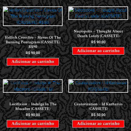
CASSETES
Necropolis – Thought About
CASSETES
Death Lately (CASSETE)
Hellish Crossfire – Slaves Of The
Burning Pentagram (CASSETE)
R$
90,00
R$90
Adicionar ao carrinho
R$
90,00
Adicionar ao carrinho
CASSETES
CASSETES
Lucifixion – Indulge In The
Cauterization – Id Katharsis
Macabre (CASSETE)
(CASSETE)
R$
90,00
R$
50,00
Adicionar ao carrinho
Adicionar ao carrinho