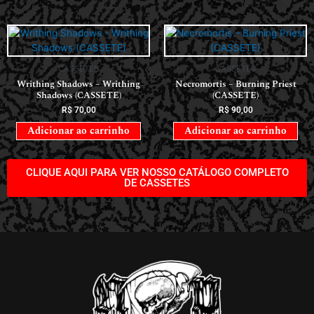
CASSETES
CASSETES
Writhing Shadows – Writhing
Necromortis – Burning Priest
Shadows (CASSETE)
(CASSETE)
R$
70,00
R$
90,00
Adicionar ao carrinho
Adicionar ao carrinho
CLIQUE AQUI PARA VER NOSSO CATÁLOGO COMPLETO
DE CASSETES