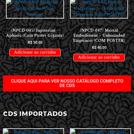
LANÇAMENTOS // RELEASES
LANÇAMENTOS // RELEASES
(NPCD-045) Jupiterian –
(NPCD-047) Mortal
Aphotic (Com Poster Gigante)
Embodiment – Unbounded
Emptiness (COM POSTER)
R$
50,00
R$
40,00
Adicionar ao carrinho
Adicionar ao carrinho
CLIQUE AQUI PARA VER NOSSO CATÁLOGO COMPLETO
DE CDS
CDS IMPORTADOS