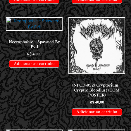
CDS NACIONAIS
Necrophobic – Spawned By
Evil
R$
40,00
Adicionar ao carrinho
LANÇAMENTOS // RELEASES
(NPCD-052) Cryptorium –
Cryptic Bloodlust (COM
POSTER)
R$
40,00
Adicionar ao carrinho