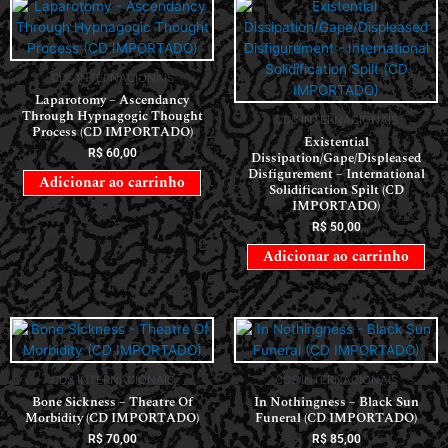
CDS INTERNACIONAIS
Laparotomy – Ascendancy
Through Hypnagogic Thought
CDS INTERNACIONAIS
Process (CD IMPORTADO)
Existential
R$
60,00
Dissipation/Gape/Displeased
Disfigurement – International
Adicionar ao carrinho
Solidification Spilt (CD
IMPORTADO)
R$
50,00
Adicionar ao carrinho
CDS INTERNACIONAIS
CDS INTERNACIONAIS
Bone Sickness – Theatre Of
In Nothingness – Black Sun
Morbidity (CD IMPORTADO)
Funeral (CD IMPORTADO)
R$
70,00
R$
85,00