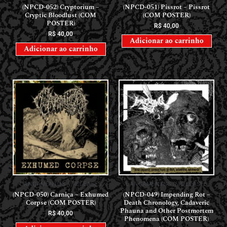
(NPCD-052) Cryptorium –
(NPCD-051) Pissrot – Pissrot
Cryptic Bloodlust (COM
(COM POSTER)
POSTER)
R$
40,00
R$
40,00
Adicionar ao carrinho
Adicionar ao carrinho
LANÇAMENTOS // RELEASES
LANÇAMENTOS // RELEASES
(NPCD-050) Carniça – Exhumed
(NPCD-049) Impending Rot –
Corpse (COM POSTER)
Death Chronology, Cadaveric
Phauna and Other Postmortem
R$
40,00
Phenomena (COM POSTER)