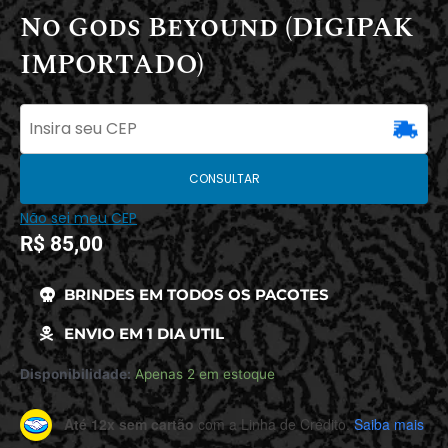
No Gods Beyound (DIGIPAK
IMPORTADO)
CONSULTAR
Não sei meu CEP
R$
85,00
BRINDES EM TODOS OS PACOTES
ENVIO EM 1 DIA UTIL
Disponibilidade:
Apenas 2 em estoque
Até 12x sem cartão
com a Linha de Crédito.
Saiba mais