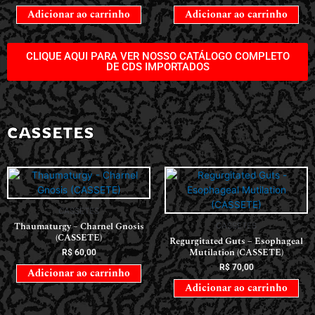
Adicionar ao carrinho
Adicionar ao carrinho
CLIQUE AQUI PARA VER NOSSO CATÁLOGO COMPLETO
DE CDS IMPORTADOS
CASSETES
CASSETES
Thaumaturgy – Charnel Gnosis
CASSETES
(CASSETE)
Regurgitated Guts – Esophageal
Mutilation (CASSETE)
R$
60,00
R$
70,00
Adicionar ao carrinho
Adicionar ao carrinho