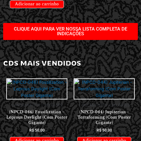
Adicionar ao carrinho
CLIQUE AQUI PARA VER NOSSA LISTA COMPLETA DE
INDICAÇÕES
CDS MAIS VENDIDOS
LANÇAMENTOS // RELEASES
LANÇAMENTOS // RELEASES
(NPCD-046) Fossilization –
(NPCD-044) Jupiterian –
Leprous Daylight (Com Poster
Terraforming (Com Poster
Gigante)
Gigante)
R$
50,00
R$
50,00
Adicionar ao carrinho
Adicionar ao carrinho