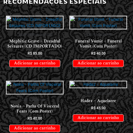
RECOMENDAÇÕES ESPECIAIS
CDS INTERNACIONAIS
CDS NACIONAIS
Mephitic Grave – Dreadful
Funeral Vomit – Funeral
Seizures (CD IMPORTADO)
Vomit (Com Poster)
R$
85,00
R$
40,00
Adicionar ao carrinho
Adicionar ao carrinho
CDS NACIONAIS
CDS NACIONAIS
Hadez – Aquelarre
Noxis – Paths Of Visceral
R$
45,00
Fears (Com Poster)
Adicionar ao carrinho
R$
40,00
Adicionar ao carrinho