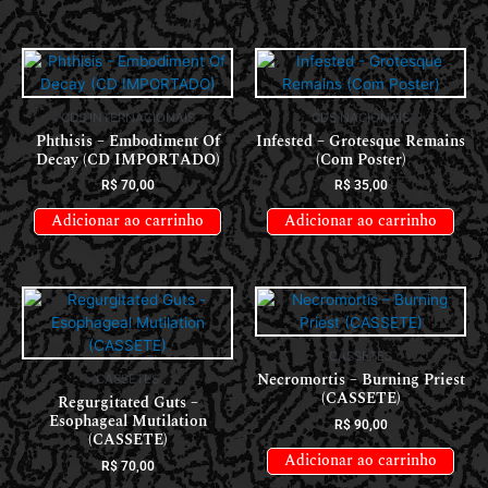
CDS INTERNACIONAIS
CDS NACIONAIS
Phthisis – Embodiment Of
Infested – Grotesque Remains
Decay (CD IMPORTADO)
(Com Poster)
R$
70,00
R$
35,00
Adicionar ao carrinho
Adicionar ao carrinho
CASSETES
Necromortis – Burning Priest
CASSETES
(CASSETE)
Regurgitated Guts –
Esophageal Mutilation
R$
90,00
(CASSETE)
Adicionar ao carrinho
R$
70,00