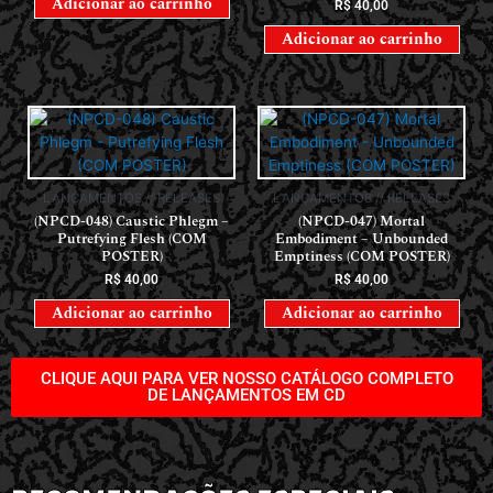
Adicionar ao carrinho
R$
40,00
Adicionar ao carrinho
LANÇAMENTOS // RELEASES
LANÇAMENTOS // RELEASES
(NPCD-048) Caustic Phlegm –
(NPCD-047) Mortal
Putrefying Flesh (COM
Embodiment – Unbounded
POSTER)
Emptiness (COM POSTER)
R$
40,00
R$
40,00
Adicionar ao carrinho
Adicionar ao carrinho
CLIQUE AQUI PARA VER NOSSO CATÁLOGO COMPLETO
DE LANÇAMENTOS EM CD