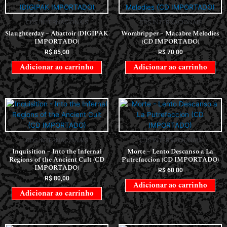
CDS INTERNACIONAIS
CDS INTERNACIONAIS
Slaughterday – Abattoir (DIGIPAK
Wombripper – Macabre Melodies
IMPORTADO)
(CD IMPORTADO)
R$
85,00
R$
70,00
Adicionar ao carrinho
Adicionar ao carrinho
CDS INTERNACIONAIS
CDS INTERNACIONAIS
Inquisition – Into the Infernal
Morte – Lento Descanso a La
Regions of the Ancient Cult (CD
Putrefaccion (CD IMPORTADO)
IMPORTADO)
R$
60,00
R$
80,00
Adicionar ao carrinho
Adicionar ao carrinho