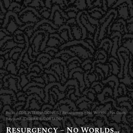
Início
/
CDS INTERNACIONAIS
/ Resurgency – No Worlds… No Gods
Beyound (DIGIPAK IMPORTADO)
Resurgency – No Worlds…