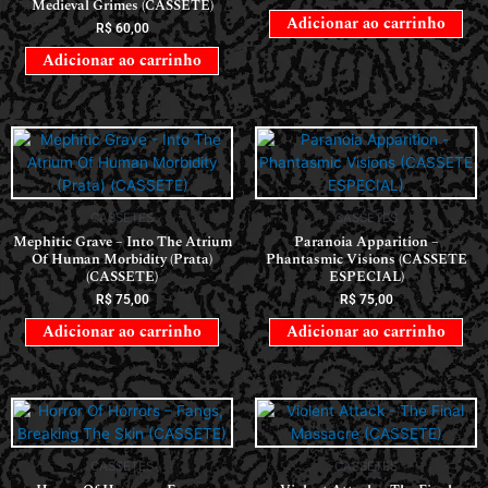
Medieval Grimes (CASSETE)
Adicionar ao carrinho
R$
60,00
Adicionar ao carrinho
CASSETES
CASSETES
Mephitic Grave – Into The Atrium
Paranoia Apparition –
Of Human Morbidity (Prata)
Phantasmic Visions (CASSETE
(CASSETE)
ESPECIAL)
R$
75,00
R$
75,00
Adicionar ao carrinho
Adicionar ao carrinho
CASSETES
CASSETES