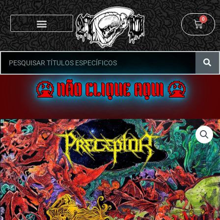
0
🤮 NÃO CLIQUE AQUI 🤮