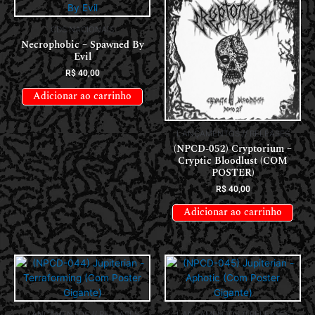
CDS NACIONAIS
Necrophobic – Spawned By
Evil
R$
40,00
Adicionar ao carrinho
LANÇAMENTOS // RELEASES
(NPCD-052) Cryptorium –
Cryptic Bloodlust (COM
POSTER)
R$
40,00
Adicionar ao carrinho
LANÇAMENTOS // RELEASES
LANÇAMENTOS // RELEASES