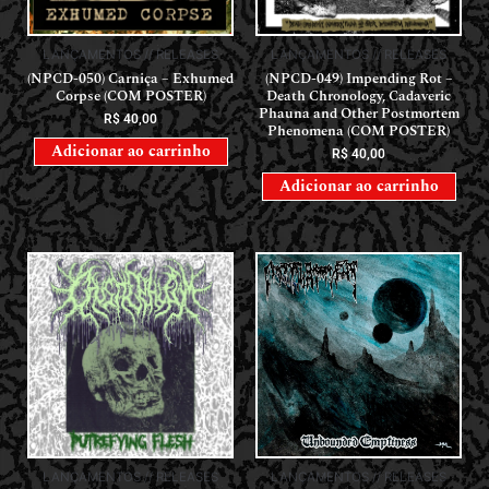
LANÇAMENTOS // RELEASES
LANÇAMENTOS // RELEASES
(NPCD-050) Carniça – Exhumed
(NPCD-049) Impending Rot –
Corpse (COM POSTER)
Death Chronology, Cadaveric
Phauna and Other Postmortem
R$
40,00
Phenomena (COM POSTER)
Adicionar ao carrinho
R$
40,00
Adicionar ao carrinho
LANÇAMENTOS // RELEASES
LANÇAMENTOS // RELEASES