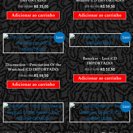
IMPORTADO)
Seizures (CD IMPORTADO)
R$
50,00
R$
85,00
R$
35,00
R$
59,50
Adicionar ao carrinho
Adicionar ao carrinho
Sale!
Sale!
CDS INTERNACIONAIS
Bezerker – Lost (CD
CDS INTERNACIONAIS
IMPORTADO)
Discreation – Procriation Of the
Wretched (CD IMPORTADO)
R$
75,00
R$
52,50
R$
85,00
R$
59,50
Adicionar ao carrinho
Adicionar ao carrinho
Sale!
CDS INTERNACIONAIS
CDS INTERNACIONAIS