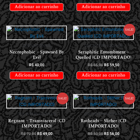
Adicionar ao carrinho
Adicionar ao carrinho
Sale!
CDS NACIONAIS
CDS INTERNACIONAIS
Necrophobic – Spawned By
Seraphitic Entombment –
Evil
Quelled (CD IMPORTADO)
R$
40,00
R$
85,00
R$
59,50
Adicionar ao carrinho
Adicionar ao carrinho
Sale!
Sale!
CDS INTERNACIONAIS
CDS INTERNACIONAIS
Regnant – Transvisceral (CD
Rotheads – Slither (CD
IMPORTADO)
IMPORTADO)
R$
70,00
R$
49,00
R$
80,00
R$
56,00