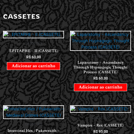
CASSETES
CASSETES
EPITAPHE – II (CASSETE)
CASSETES
R$
60,00
Laparatomy – Ascendancy
Adicionar ao carrinho
Through Hypnagogic Thought
Process (CASSETE)
R$
60,00
Adicionar ao carrinho
CASSETES
CASSETES
Vampire – Rex (CASSETE)
Intestinal Hex / Pukewraith –
R$
95,00