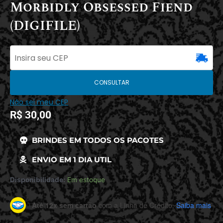
Morbidly Obsessed Fiend
(DIGIFILE)
CONSULTAR
Não sei meu CEP
R$
30,00
BRINDES EM TODOS OS PACOTES
ENVIO EM 1 DIA UTIL
Disponibilidade:
Em estoque
Até 12x sem cartão
com a Linha de Crédito.
Saiba mais