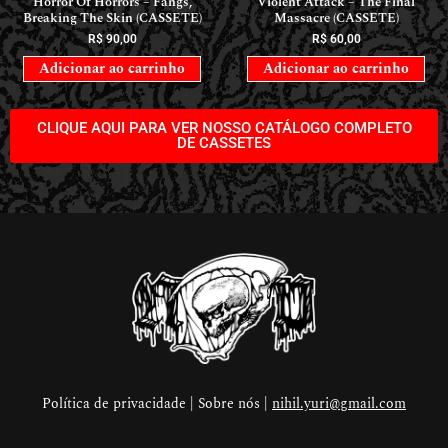
Horror Of Horrors ‎– Fangs,
Violent Attack – The Final
Breaking The Skin (CASSETE)
Massacre (CASSETE)
R$
90,00
R$
60,00
Adicionar ao carrinho
Adicionar ao carrinho
CLIQUE AQUI PARA VER NOSSO CATÁLOGO COMPLETO
DE CASSETES
Política de privacidade | Sobre nós |
nihil.yuri@gmail.com