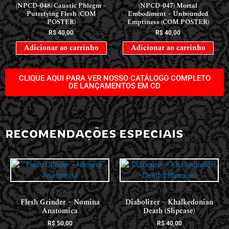
(NPCD-048) Caustic Phlegm –
(NPCD-047) Mortal
Putrefying Flesh (COM
Embodiment – Unbounded
POSTER)
Emptiness (COM POSTER)
R$
40,00
R$
40,00
Adicionar ao carrinho
Adicionar ao carrinho
CLIQUE AQUI PARA VER NOSSO CATÁLOGO COMPLETO
DE LANÇAMENTOS EM CD
RECOMENDAÇÕES ESPECIAIS
CDS NACIONAIS
CDS NACIONAIS
Flesh Grinder – Nomina
Diabolizer – Khalkedonian
Anatomica
Death (Slipcase)
R$
50,00
R$
40,00