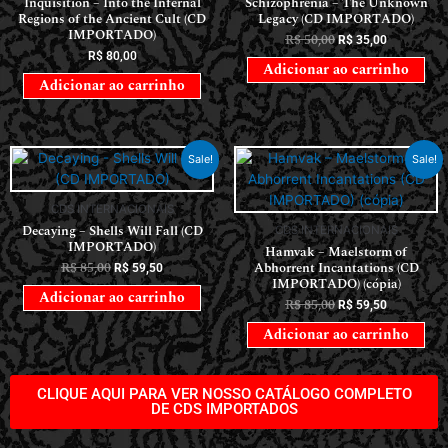
Inquisition – Into the Infernal
Schizophrenia – The Unknown
Regions of the Ancient Cult (CD
Legacy (CD IMPORTADO)
IMPORTADO)
R$
50,00
R$
35,00
R$
80,00
Adicionar ao carrinho
Adicionar ao carrinho
Sale!
Sale!
CDS INTERNACIONAIS
Decaying – Shells Will Fall (CD
CDS INTERNACIONAIS
IMPORTADO)
Hamvak – Maelstorm of
R$
85,00
Abhorrent Incantations (CD
R$
59,50
IMPORTADO) (cópia)
Adicionar ao carrinho
R$
85,00
R$
59,50
Adicionar ao carrinho
CLIQUE AQUI PARA VER NOSSO CATÁLOGO COMPLETO
DE CDS IMPORTADOS