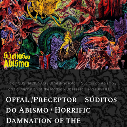
Início
/
CDS NACIONAIS
/ Offal /Preceptor – Súditos do Abismo /
Horrific Damnation of the Morbidly Obsessed Fiend (DIGIFILE)
Offal /Preceptor – Súditos
do Abismo / Horrific
Damnation of the