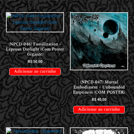
LANÇAMENTOS // RELEASES
(NPCD-046) Fossilization –
Leprous Daylight (Com Poster
Gigante)
R$
50,00
Adicionar ao carrinho
LANÇAMENTOS // RELEASES
(NPCD-047) Mortal
Embodiment – Unbounded
Emptiness (COM POSTER)
R$
40,00
Adicionar ao carrinho