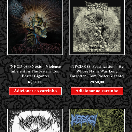
LANÇAMENTOS // RELEASES
LANÇAMENTOS // RELEASES
(NPCD-054) Noxis – Violence
(NPCD-053) Fossilization – He
Inherent In The System (Com
Whose Name Was Long
Poster Gigante)
Forgotten (Com Poster Gigante)
R$
50,00
R$
50,00
Adicionar ao carrinho
Adicionar ao carrinho