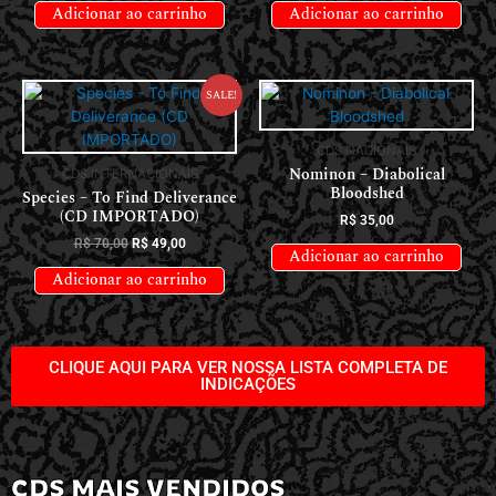
Adicionar ao carrinho
Adicionar ao carrinho
Sale!
CDS NACIONAIS
Nominon – Diabolical
CDS INTERNACIONAIS
Bloodshed
Species – To Find Deliverance
(CD IMPORTADO)
R$
35,00
R$
70,00
R$
49,00
Adicionar ao carrinho
Adicionar ao carrinho
CLIQUE AQUI PARA VER NOSSA LISTA COMPLETA DE
INDICAÇÕES
CDS MAIS VENDIDOS