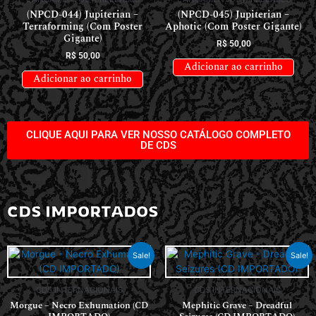
(NPCD-044) Jupiterian –
(NPCD-045) Jupiterian –
Terraforming (Com Poster
Aphotic (Com Poster Gigante)
Gigante)
R$
50,00
R$
50,00
Adicionar ao carrinho
Adicionar ao carrinho
CLIQUE AQUI PARA VER NOSSO CATÁLOGO COMPLETO
DE CDS
CDS IMPORTADOS
Sale!
Sale!
CDS INTERNACIONAIS
CDS INTERNACIONAIS
Morgue – Necro Exhumation (CD
Mephitic Grave – Dreadful