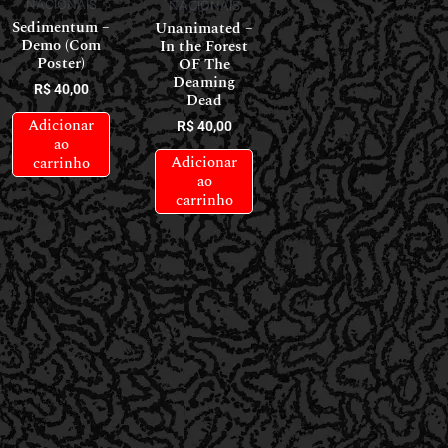
NACIONAIS
NACIONAIS
Sedimentum –
Unanimated –
Demo (Com
In the Forest
Poster)
OF The
Deaming
R$
40,00
Dead
Adicionar
R$
40,00
ao
Adicionar
carrinho
ao
carrinho