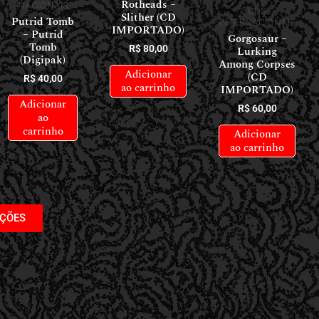
Rotheads –
NACIONAIS
CDS
Slither (CD
Putrid Tomb
INTERNACIONAIS
IMPORTADO)
– Putrid
Gorgosaur –
Tomb
R$
80,00
Lurking
(Digipak)
Among Corpses
Adicionar
(CD
R$
40,00
ao carrinho
IMPORTADO)
Adicionar
R$
60,00
ao
carrinho
Adicionar
ao carrinho
AÇÕES