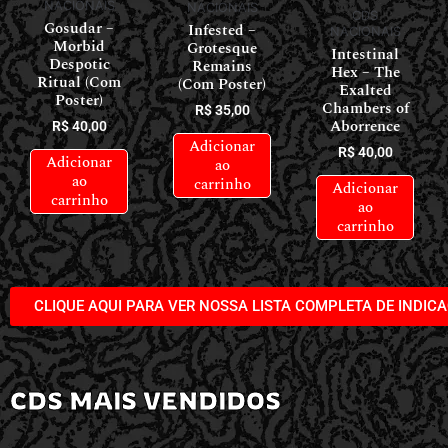
NACIONAIS
NACIONAIS
CDS
Gosudar –
Infested –
NACIONAIS
Morbid
Grotesque
Intestinal
Despotic
Remains
Hex – The
Ritual (Com
(Com Poster)
Exalted
Poster)
Chambers of
R$
35,00
Aborrence
R$
40,00
Adicionar
R$
40,00
Adicionar
ao
ao
carrinho
Adicionar
carrinho
ao
carrinho
CLIQUE AQUI PARA VER NOSSA LISTA COMPLETA DE INDIC
CDS MAIS VENDIDOS