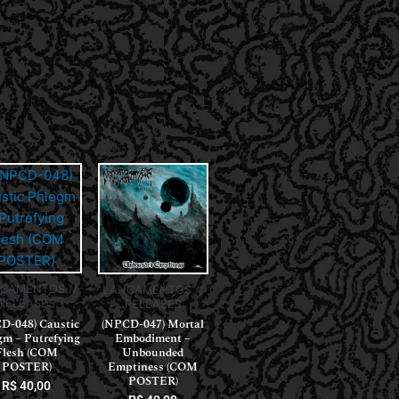
ÇAMENTOS //
LANÇAMENTOS //
RELEASES
RELEASES
D-048) Caustic
(NPCD-047) Mortal
gm – Putrefying
Embodiment –
Flesh (COM
Unbounded
POSTER)
Emptiness (COM
POSTER)
R$
40,00