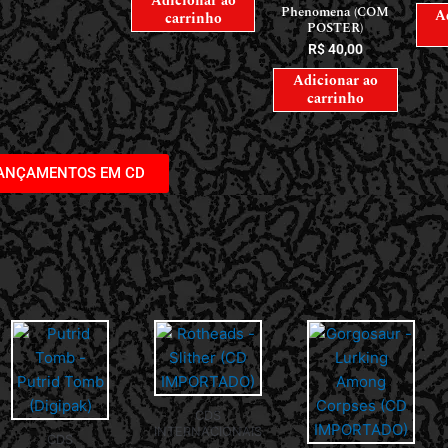
Adicionar ao
Phenomena (COM
A
carrinho
POSTER)
R$
40,00
Adicionar ao
carrinho
LANÇAMENTOS EM CD
CDS
INTERNACIONAIS
CDS