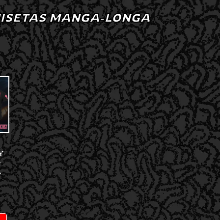
ISETAS MANGA-LONGA
Y
–
A