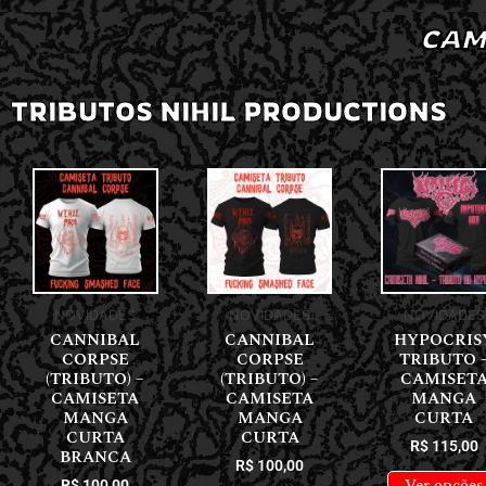
CAM
TRIBUTOS NIHIL PRODUCTIONS
NOVIDADES
NOVIDADES
NOVIDADES
CANNIBAL
CANNIBAL
HYPOCRIS
CORPSE
CORPSE
TRIBUTO 
(TRIBUTO) –
(TRIBUTO) –
CAMISET
CAMISETA
CAMISETA
MANGA
MANGA
MANGA
CURTA
CURTA
CURTA
R$
115,00
BRANCA
R$
100,00
Ver opções
R$
100,00