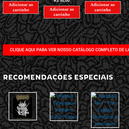
R$
50,00
Adicionar ao
Adicionar ao
Adicionar ao
carrinho
carrinho
carrinho
CLIQUE AQUI PARA VER NOSSO CATÁLOGO COMPLETO DE 
RECOMENDAÇÕES ESPECIAIS
CDS
CDS