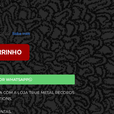
S
rédito.
Saiba mais
RRINHO
OR WHATSAPP
A COM A LOJA TRUE METAL RECORDS
TIONS.
NTAS.