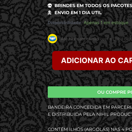
BRINDES EM TODOS OS PACOTE
ENVIO EM 1 DIA UTIL
Disponibilidade:
Apenas 1 em estoque
Até 12x sem cartão
com a Linha de C
ADICIONAR AO CA
OU COMPRE P
BANDEIRA CONCEDIDA EM PARCERI
E DISTRIBUIDA PELA NIHIL PRODUC
CONTÉM ILHÓS (ARGOLAS) NAS 4 PO