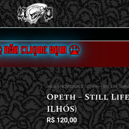
 NÃO CLIQUE AQUI 🤮
Início
/
NOVIDADES
/ Opeth – Still Life (
Opeth – Still Li
ILHÓS)
R$
120,00