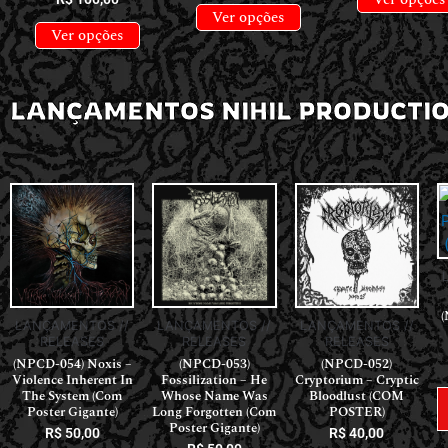
Ver opções
Ver opções
LANÇAMENTOS NIHIL PRODUCTI
(
LANÇAMENTOS //
LANÇAMENTOS //
LANÇAMENTOS //
RELEASES
RELEASES
RELEASES
(NPCD-054) Noxis –
(NPCD-053)
(NPCD-052)
Violence Inherent In
Fossilization – He
Cryptorium – Cryptic
The System (Com
Whose Name Was
Bloodlust (COM
Poster Gigante)
Long Forgotten (Com
POSTER)
Poster Gigante)
R$
50,00
R$
40,00