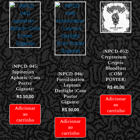
LANÇAMENTOS
// RELEASES
(NPCD-052)
LANÇAMENTOS
Cryptorium –
// RELEASES
Cryptic
LANÇAMENTOS
(NPCD-045)
// RELEASES
Bloodlust
Jupiterian –
(NPCD-046)
(COM
Aphotic (Com
Fossilization
POSTER)
Poster
– Leprous
R$
40,00
Gigante)
Daylight (Com
Poster
R$
50,00
Adicionar
Gigante)
ao
Adicionar
carrinho
R$
50,00
ao
carrinho
Adicionar
ao
carrinho