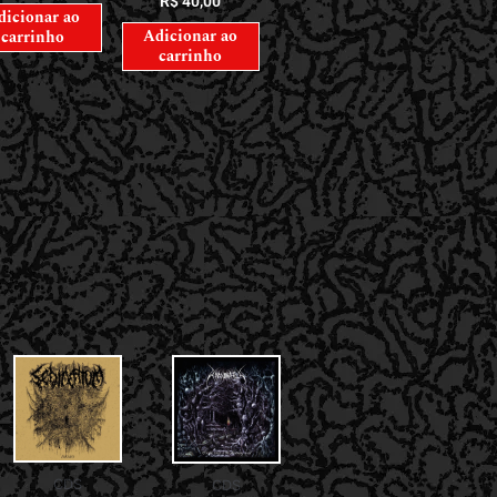
R$
40,00
dicionar ao
Adicionar ao
carrinho
carrinho
CDS
CDS