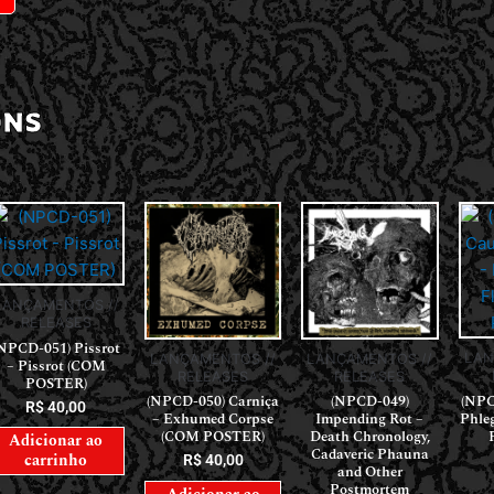
ONS
LANÇAMENTOS //
RELEASES
NPCD-051) Pissrot
LAN
LANÇAMENTOS //
LANÇAMENTOS //
– Pissrot (COM
RELEASES
RELEASES
POSTER)
(NPC
(NPCD-050) Carniça
(NPCD-049)
R$
40,00
Phle
– Exhumed Corpse
Impending Rot –
(COM POSTER)
Death Chronology,
Adicionar ao
Cadaveric Phauna
carrinho
R$
40,00
and Other
Postmortem