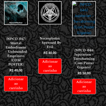
CDS
LANÇAMENTOS
NACIONAIS
// RELEASES
Necrophobic
(NPCD-047)
LANÇAMENTOS
– Spawned By
Mortal
// RELEASES
Evil
Embodiment
(NPCD-044)
– Unbounded
R$
40,00
Jupiterian –
Emptiness
Terraforming
(COM
Adicionar
(Com Poster
POSTER)
ao
Gigante)
carrinho
R$
40,00
R$
50,00
Adicionar
Adicionar
ao
ao
carrinho
carrinho