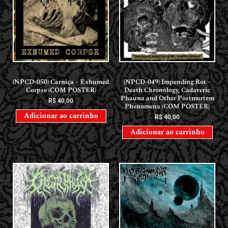
LANÇAMENTOS // RELEASES
LANÇAMENTOS // RELEASES
(NPCD-050) Carniça – Exhumed
(NPCD-049) Impending Rot –
Corpse (COM POSTER)
Death Chronology, Cadaveric
Phauna and Other Postmortem
R$
40,00
Phenomena (COM POSTER)
Adicionar ao carrinho
R$
40,00
Adicionar ao carrinho