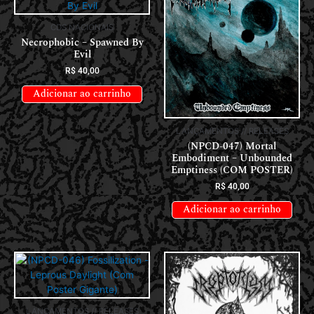
CDS NACIONAIS
Necrophobic – Spawned By
Evil
R$
40,00
Adicionar ao carrinho
LANÇAMENTOS // RELEASES
(NPCD-047) Mortal
Embodiment – Unbounded
Emptiness (COM POSTER)
R$
40,00
Adicionar ao carrinho
LANÇAMENTOS // RELEASES