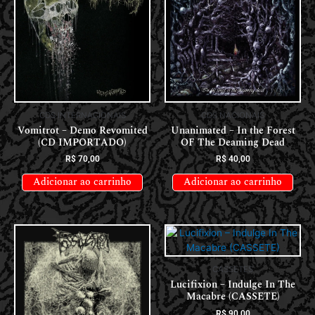
CDS INTERNACIONAIS
CDS NACIONAIS
Vomitrot – Demo Revomited
Unanimated – In the Forest
(CD IMPORTADO)
OF The Deaming Dead
R$
70,00
R$
40,00
Adicionar ao carrinho
Adicionar ao carrinho
CASSETES
Lucifixion – Indulge In The
Macabre (CASSETE)
R$
90,00