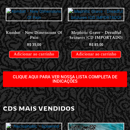
CDS NACIONAIS
CDS INTERNACIONAIS
Kombat – New Dimensions Of
Mephitic Grave – Dreadful
Pain
Seizures (CD IMPORTADO)
R$
35,00
R$
85,00
Adicionar ao carrinho
Adicionar ao carrinho
CLIQUE AQUI PARA VER NOSSA LISTA COMPLETA DE
INDICAÇÕES
CDS MAIS VENDIDOS