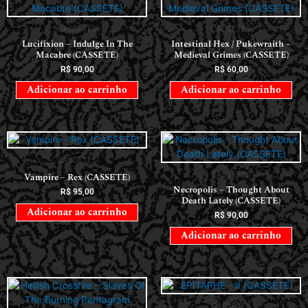
CASSETES
CASSETES
Lucifixion – Indulge In The
Intestinal Hex / Pukewraith –
Macabre (CASSETE)
Medieval Grimes (CASSETE)
R$
90,00
R$
60,00
Adicionar ao carrinho
Adicionar ao carrinho
CASSETES
CASSETES
Vampire – Rex (CASSETE)
Necropolis – Thought About
R$
95,00
Death Lately (CASSETE)
Adicionar ao carrinho
R$
90,00
Adicionar ao carrinho
CASSETES