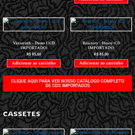
CDS INTERNACIONAIS
CDS INTERNACIONAIS
Varzoroth – Demo I (CD
Reactory – Heavy (CD
IMPORTADO)
IMPORTADO)
R$
85,00
R$
85,00
Adicionar ao carrinho
Adicionar ao carrinho
CLIQUE AQUI PARA VER NOSSO CATÁLOGO COMPLETO
DE CDS IMPORTADOS
CASSETES