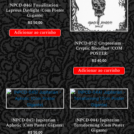
(NPCD-046) Fossilization –
Leprous Daylight (Com Poster
Gigante)
R$
50,00
Adicionar ao carrinho
LANÇAMENTOS // RELEASES
(NPCD-052) Cryptorium –
Cryptic Bloodlust (COM
POSTER)
R$
40,00
Adicionar ao carrinho
LANÇAMENTOS // RELEASES
LANÇAMENTOS // RELEASES
(NPCD-045) Jupiterian –
(NPCD-044) Jupiterian –
Aphotic (Com Poster Gigante)
Terraforming (Com Poster
Gigante)
R$
50,00