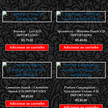
CDS INTERNACIONAIS
CDS INTERNACIONAIS
Bezerker – Lost (CD
Spazmosity – Welcome Death (CD
IMPORTADO)
IMPORTADO)
R$
75,00
R$
40,00
Adicionar ao carrinho
Adicionar ao carrinho
CDS INTERNACIONAIS
CDS INTERNACIONAIS
Crematory Stench – Crematory
Profane Congregation –
Stench (CD IMPORTADO)
Apocalyptic Visions (CD
IMPORTADO)
R$
85,00
R$
85,00
Adicionar ao carrinho
Adicionar ao carrinho