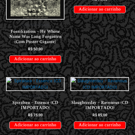
Adicionar ao carrinho
CDS NACIONAIS
Fossilization – He Whose
Name Was Long Forgotten
(Com Poster Gigante)
R$
50,00
Adicionar ao carrinho
CDS INTERNACIONAIS
CDS INTERNACIONAIS
Spiralsea – Essence (CD
Slaughterday – Ravenous (CD
IMPORTADO)
IMPORTADO)
R$
75,00
R$
85,00
Adicionar ao carrinho
Adicionar ao carrinho