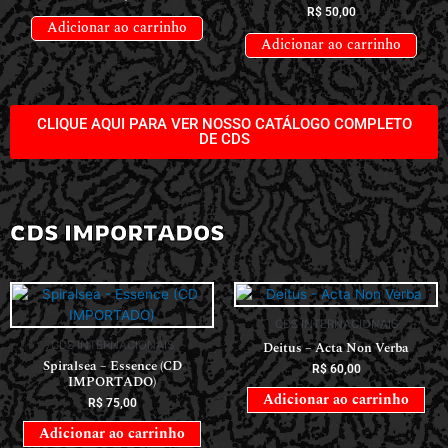
R$
50,00
Adicionar ao carrinho
Adicionar ao carrinho
CLIQUE AQUI PARA VER NOSSO CATÁLOGO COMPLETO
DE CDS
CDS IMPORTADOS
CDS INTERNACIONAIS
CDS INTERNACIONAIS
Deitus – Acta Non Verba
Spiralsea – Essence (CD
R$
60,00
IMPORTADO)
Adicionar ao carrinho
R$
75,00
Adicionar ao carrinho