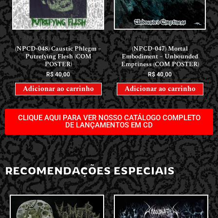
LANÇAMENTOS // RELEASES
LANÇAMENTOS // RELEASES
(NPCD-048) Caustic Phlegm –
(NPCD-047) Mortal
Putrefying Flesh (COM
Embodiment – Unbounded
POSTER)
Emptiness (COM POSTER)
R$
40,00
R$
40,00
Adicionar ao carrinho
Adicionar ao carrinho
CLIQUE AQUI PARA VER NOSSO CATÁLOGO COMPLETO
DE LANÇAMENTOS EM CD
RECOMENDAÇÕES ESPECIAIS