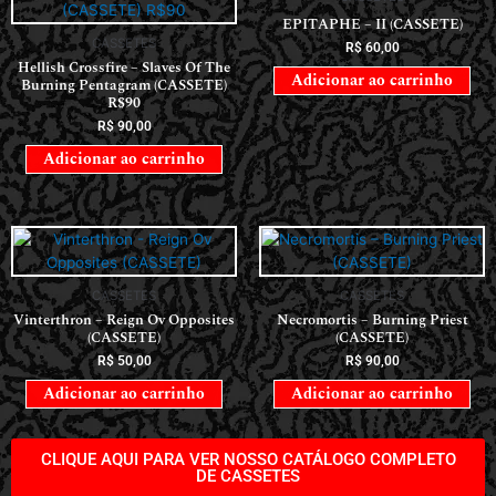
EPITAPHE – II (CASSETE)
CASSETES
R$
60,00
Hellish Crossfire – Slaves Of The
Adicionar ao carrinho
Burning Pentagram (CASSETE)
R$90
R$
90,00
Adicionar ao carrinho
CASSETES
CASSETES
Vinterthron – Reign Ov Opposites
Necromortis – Burning Priest
(CASSETE)
(CASSETE)
R$
50,00
R$
90,00
Adicionar ao carrinho
Adicionar ao carrinho
CLIQUE AQUI PARA VER NOSSO CATÁLOGO COMPLETO
DE CASSETES