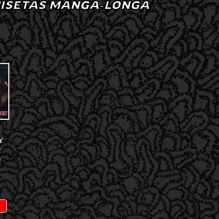
ISETAS MANGA-LONGA
Y
–
A