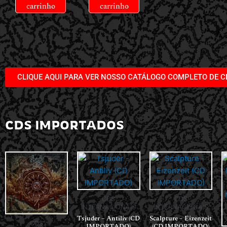
carrinho
carrinho
CLIQUE AQUI PARA VER NOSSO CATÁLOGO COMPLETO DE C
CDS IMPORTADOS
CDS
CDS
INTERNACIONAIS
INTERNACIONAIS
Tsjuder – Antiliv (CD
Scalpture – Eizenzeit
CDS
IMPORTADO)
(CD IMPORTADO)