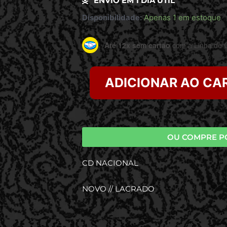
ENVIO EM 1 DIA UTIL
Disponibilidade:
Apenas 1 em estoque
Até 12x sem cartão
com a Linha de C
ADICIONAR AO CA
OU COMPRE P
CD NACIONAL
NOVO // LACRADO