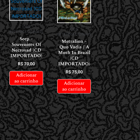
CDS
CDS
INTERNACIONAIS
INTERNACIONAIS
Seep –
Metralion –
Souveniers Of
Quo Vadis / A
Necrosad (CD
Mosh In Brazil
IMPORTADO)
(CD
IMPORTADO)
R$
70,00
R$
75,00
Adicionar
ao carrinho
Adicionar
ao carrinho