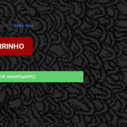
rédito.
Saiba mais
RRINHO
OR WHATSAPP