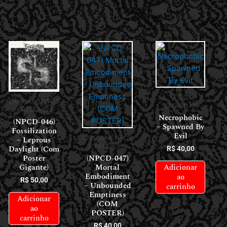
CDS
LANÇAMENTOS
NACIONAIS
// RELEASES
Necrophobic
(NPCD-046)
– Spawned By
Fossilization
Evil
– Leprous
LANÇAMENTOS
// RELEASES
Daylight (Com
R$
40,00
Poster
(NPCD-047)
Adicionar
Gigante)
Mortal
Embodiment
ao
R$
50,00
– Unbounded
carrinho
Emptiness
Adicionar
(COM
ao
POSTER)
carrinho
R$
40,00