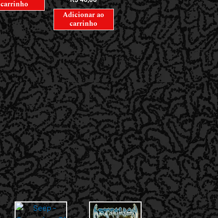
carrinho
Adicionar ao
carrinho