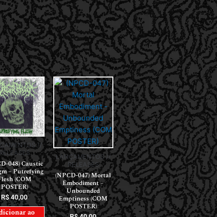
ÇAMENTOS //
RELEASES
LANÇAMENTOS //
D-048) Caustic
RELEASES
gm – Putrefying
(NPCD-047) Mortal
Flesh (COM
Embodiment –
POSTER)
Unbounded
R$
40,00
Emptiness (COM
POSTER)
dicionar ao
R$
40,00