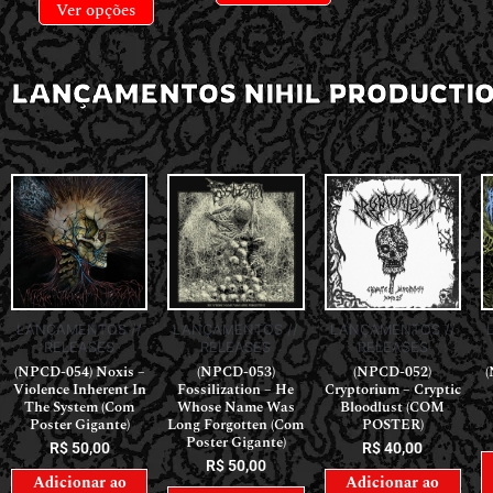
Ver opções
LANÇAMENTOS NIHIL PRODUCTI
LANÇAMENTOS //
LANÇAMENTOS //
LANÇAMENTOS //
RELEASES
RELEASES
RELEASES
(NPCD-054) Noxis –
(NPCD-053)
(NPCD-052)
(
Violence Inherent In
Fossilization – He
Cryptorium – Cryptic
The System (Com
Whose Name Was
Bloodlust (COM
Poster Gigante)
Long Forgotten (Com
POSTER)
Poster Gigante)
R$
50,00
R$
40,00
R$
50,00
Adicionar ao
Adicionar ao