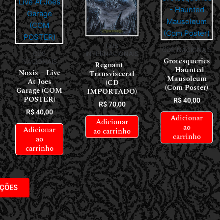
CDS
CDS NACIONAIS
CDS
INTERNACIONAIS
Grotesqueries
NACIONAIS
Regnant –
– Haunted
Noxis – Live
Transvisceral
Mausoleum
At Joes
(CD
(Com Poster)
Garage (COM
IMPORTADO)
POSTER)
R$
40,00
R$
70,00
R$
40,00
Adicionar
Adicionar
ao
Adicionar
ao carrinho
carrinho
ao
carrinho
AÇÕES