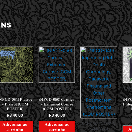
ONS
LANÇAMENTOS //
LANÇAMENTOS //
LAN
RELEASES
RELEASES
(NPCD-050) Carniça
NPCD-051) Pissrot
(NPC
– Exhumed Corpse
– Pissrot (COM
Phle
(COM POSTER)
POSTER)
R$
40,00
R$
40,00
LANÇAMENTOS //
Adicionar ao
Adicionar ao
RELEASES
A
carrinho
carrinho