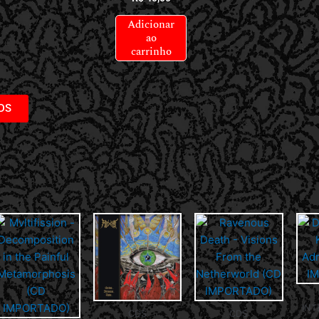
Adicionar
ao
carrinho
DS
INT
CDS
CDS