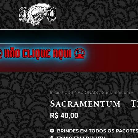
 NÃO CLIQUE AQUI 🤮
Início
/
CDS NACIONAIS
/ Sacramentum – Th
Sacramentum – T
R$
40,00
BRINDES EM TODOS OS PACOTE