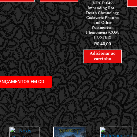
(NPCD-049)
Impending Rot –
Death Chronology,
Cadaveric Phauna
and Other
Postmortem
Phenomena (COM
POSTER)
R$
40,00
Adicionar ao
carrinho
LANÇAMENTOS EM CD