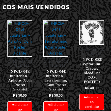
CDS MAIS VENDIDOS
LANÇAMENTOS
// RELEASES
(NPCD-052)
LANÇAMENTOS
LANÇAMENTOS
Cryptorium –
// RELEASES
// RELEASES
Cryptic
(NPCD-045)
(NPCD-044)
Bloodlust
Jupiterian –
Jupiterian –
(COM
Aphotic (Com
Terraforming
POSTER)
Poster
(Com Poster
R$
40,00
Gigante)
Gigante)
R$
50,00
R$
50,00
Adicionar
ao
Adicionar
Adicionar
carrinho
ao
ao