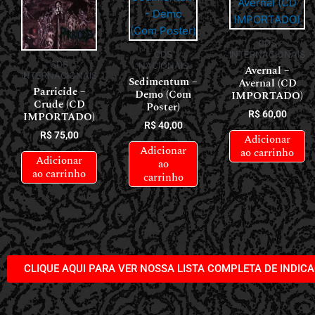
CDS
CDS
INTERNACIONAIS
CDS
NACIONAIS
Avernal –
INTERNACIONAIS
Sedimentum –
Avernal (CD
Parricide –
Demo (Com
IMPORTADO)
Crude (CD
Poster)
R$
60,00
IMPORTADO)
R$
40,00
R$
75,00
Adicionar
Adicionar
ao carrinho
Adicionar
ao
ao carrinho
carrinho
CLIQUE AQUI PARA VER NOSSA LISTA COMPLETA DE INDIC