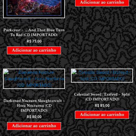
Adicionar ao carrinho
CDS INTERNACIONAIS
Parkcrest – … And That Blue Turn
To Red (CD IMPORTADO)
R$
75,00
Adicionar ao carrinho
CDS INTERNACIONAIS
Celestial Sword / Erzfeyd – Split
CDS INTERNACIONAIS
(CD IMPORTADO)
Darkened Nocturn Slaughtercult –
Hora Nocturna (CD
R$
85,00
IMPORTADO)
Adicionar ao carrinho
R$
80,00
Adicionar ao carrinho