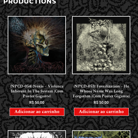
PRODUCTIONS
LANÇAMENTOS // RELEASES
LANÇAMENTOS // RELEASES
(NPCD-054) Noxis – Violence
(NPCD-053) Fossilization – He
Inherent In The System (Com
Whose Name Was Long
Poster Gigante)
Forgotten (Com Poster Gigante)
R$
50,00
R$
50,00
Adicionar ao carrinho
Adicionar ao carrinho