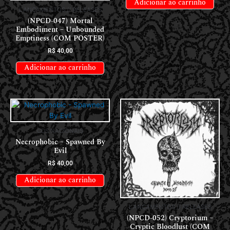
Adicionar ao carrinho
LANÇAMENTOS // RELEASES
(NPCD-047) Mortal
Embodiment – Unbounded
Emptiness (COM POSTER)
R$
40,00
Adicionar ao carrinho
CDS NACIONAIS
Necrophobic – Spawned By
Evil
R$
40,00
Adicionar ao carrinho
LANÇAMENTOS // RELEASES
(NPCD-052) Cryptorium –
Cryptic Bloodlust (COM