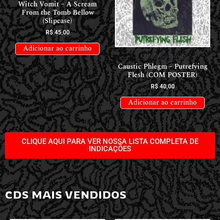
Witch Vomit – A Scream
From the Tomb Bellow
(Slipcase)
R$
45,00
Adicionar ao carrinho
CDS NACIONAIS
Caustic Phlegm – Putrefying
Flesh (COM POSTER)
R$
40,00
Adicionar ao carrinho
CLIQUE AQUI PARA VER NOSSA LISTA COMPLETA DE
INDICAÇÕES
CDS MAIS VENDIDOS