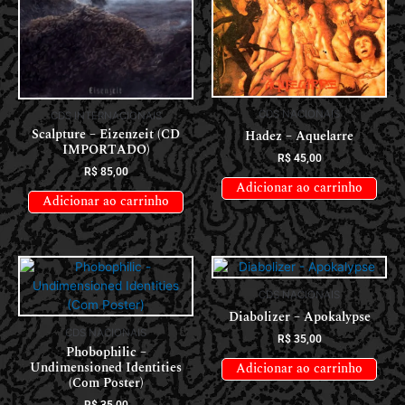
CDS NACIONAIS
CDS INTERNACIONAIS
Scalpture – Eizenzeit (CD
Hadez – Aquelarre
IMPORTADO)
R$
45,00
R$
85,00
Adicionar ao carrinho
Adicionar ao carrinho
CDS NACIONAIS
Diabolizer – Apokalypse
CDS NACIONAIS
R$
35,00
Phobophilic –
Undimensioned Identities
Adicionar ao carrinho
(Com Poster)
R$
35,00