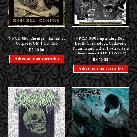
LANÇAMENTOS // RELEASES
LANÇAMENTOS // RELEASES
(NPCD-050) Carniça – Exhumed
(NPCD-049) Impending Rot –
Corpse (COM POSTER)
Death Chronology, Cadaveric
Phauna and Other Postmortem
R$
40,00
Phenomena (COM POSTER)
Adicionar ao carrinho
R$
40,00
Adicionar ao carrinho