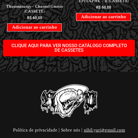
EPITAPHE – II (CASSETE)
Thaumaturgy – Charnel Gnosis
R$
60,00
(CASSETE)
Adicionar ao carrinho
R$
60,00
Adicionar ao carrinho
CLIQUE AQUI PARA VER NOSSO CATÁLOGO COMPLETO
DE CASSETES
Política de privacidade | Sobre nós |
nihil.yuri@gmail.com