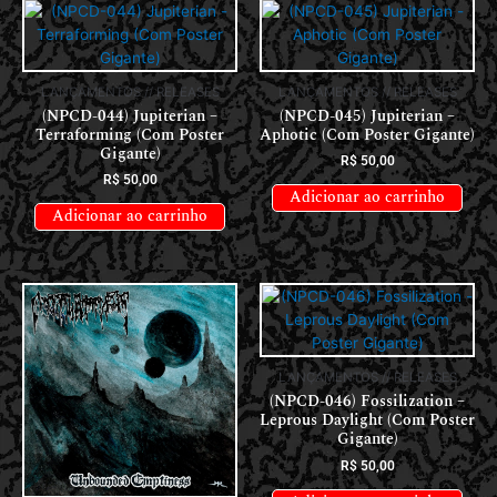
LANÇAMENTOS // RELEASES
LANÇAMENTOS // RELEASES
(NPCD-044) Jupiterian –
(NPCD-045) Jupiterian –
Terraforming (Com Poster
Aphotic (Com Poster Gigante)
Gigante)
R$
50,00
R$
50,00
Adicionar ao carrinho
Adicionar ao carrinho
LANÇAMENTOS // RELEASES
(NPCD-046) Fossilization –
Leprous Daylight (Com Poster
Gigante)
R$
50,00