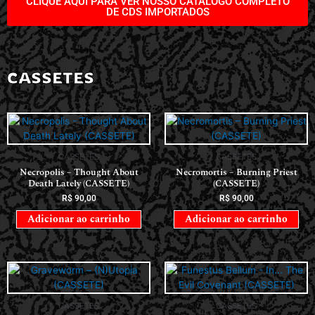
CLIQUE AQUI PARA VER NOSSO CATÁLOGO COMPLETO
DE CDS IMPORTADOS
CASSETES
CASSETES
CASSETES
Necropolis – Thought About
Necromortis – Burning Priest
Death Lately (CASSETE)
(CASSETE)
R$
90,00
R$
90,00
Adicionar ao carrinho
Adicionar ao carrinho
CASSETES
CASSETES