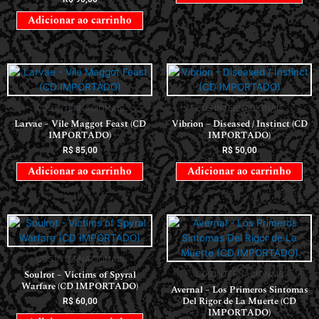
Adicionar ao carrinho
CDS INTERNACIONAIS
CDS INTERNACIONAIS
Larvae – Vile Maggot Feast (CD
Vibrion – Diseased / Instinct (CD
IMPORTADO)
IMPORTADO)
R$
85,00
R$
50,00
Adicionar ao carrinho
Adicionar ao carrinho
CDS INTERNACIONAIS
Soulrot – Victims of Spyral
CDS INTERNACIONAIS
Warfare (CD IMPORTADO)
Avernal – Los Primeros Sintomas
Del Rigor de La Muerte (CD
R$
60,00
IMPORTADO)