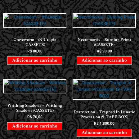
CASSETES
CASSETES
Graveworm – (N)Utopia
Necromortis – Burning Priest
(CASSETE)
(CASSETE)
R$
80,00
R$
90,00
Adicionar ao carrinho
Adicionar ao carrinho
CASSETES
Writhing Shadows – Writhing
CASSETES
Shadows (CASSETE)
Destruction – Trapped In Lunatic
Procession (9-TAPE BOX)
R$
70,00
R$
1.800,00
Adicionar ao carrinho
Adicionar ao carrinho