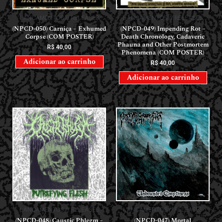
LANÇAMENTOS // RELEASES
LANÇAMENTOS // RELEASES
(NPCD-050) Carniça – Exhumed
(NPCD-049) Impending Rot –
Corpse (COM POSTER)
Death Chronology, Cadaveric
Phauna and Other Postmortem
R$
40,00
Phenomena (COM POSTER)
Adicionar ao carrinho
R$
40,00
Adicionar ao carrinho
LANÇAMENTOS // RELEASES
LANÇAMENTOS // RELEASES
(NPCD-048) Caustic Phlegm –
(NPCD-047) Mortal