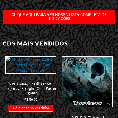
CLIQUE AQUI PARA VER NOSSA LISTA COMPLETA DE
INDICAÇÕES
CDS MAIS VENDIDOS
LANÇAMENTOS // RELEASES
(NPCD-046) Fossilization –
Leprous Daylight (Com Poster
Gigante)
R$
50,00
Adicionar ao carrinho
LANÇAMENTOS // RELEASES
(NPCD-047) Mortal