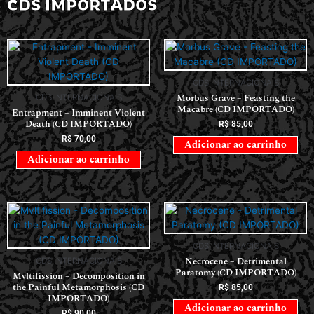
CDS IMPORTADOS
CDS INTERNACIONAIS
Morbus Grave – Feasting the
CDS INTERNACIONAIS
Macabre (CD IMPORTADO)
Entrapment – Imminent Violent
Death (CD IMPORTADO)
R$
85,00
R$
70,00
Adicionar ao carrinho
Adicionar ao carrinho
CDS INTERNACIONAIS
Necrocene – Detrimental
CDS INTERNACIONAIS
Paratomy (CD IMPORTADO)
Mvltifission – Decomposition in
the Painful Metamorphosis (CD
R$
85,00
IMPORTADO)
Adicionar ao carrinho
R$
90,00