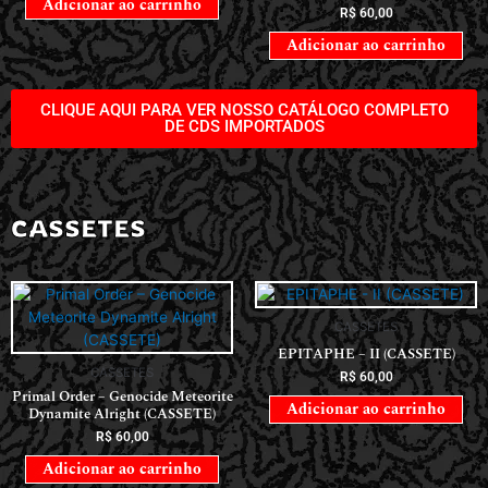
Adicionar ao carrinho
R$
60,00
Adicionar ao carrinho
CLIQUE AQUI PARA VER NOSSO CATÁLOGO COMPLETO
DE CDS IMPORTADOS
CASSETES
CASSETES
EPITAPHE – II (CASSETE)
CASSETES
R$
60,00
Primal Order – Genocide Meteorite
Adicionar ao carrinho
Dynamite Alright (CASSETE)
R$
60,00
Adicionar ao carrinho