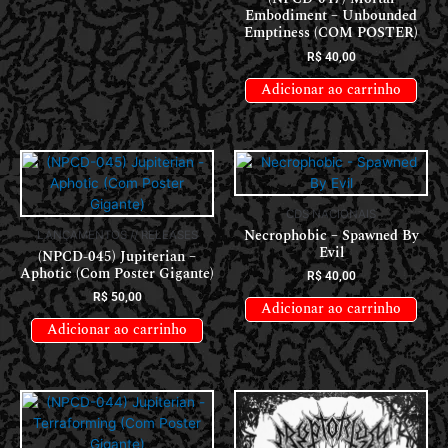
Embodiment – Unbounded
Emptiness (COM POSTER)
R$
40,00
Adicionar ao carrinho
CDS NACIONAIS
Necrophobic – Spawned By
LANÇAMENTOS // RELEASES
Evil
(NPCD-045) Jupiterian –
Aphotic (Com Poster Gigante)
R$
40,00
R$
50,00
Adicionar ao carrinho
Adicionar ao carrinho