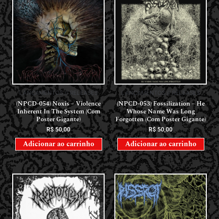
LANÇAMENTOS // RELEASES
LANÇAMENTOS // RELEASES
(NPCD-054) Noxis – Violence
(NPCD-053) Fossilization – He
Inherent In The System (Com
Whose Name Was Long
Poster Gigante)
Forgotten (Com Poster Gigante)
R$
50,00
R$
50,00
Adicionar ao carrinho
Adicionar ao carrinho