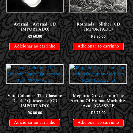
CDS INTERNACIONAIS
CDS INTERNACIONAIS
Avernal – Avernal (CD
Rotheads – Slither (CD
IMPORTADO)
IMPORTADO)
R$
60,00
R$
80,00
Adicionar ao carrinho
Adicionar ao carrinho
CDS INTERNACIONAIS
CASSETES
Void Column – The Chasmic
Mephitic Grave – Into The
Death / Quiescence (CD
Atrium Of Human Morbidity
IMPORTADO)
(Azul) (CASSETE)
R$
80,00
R$
75,00
Adicionar ao carrinho
Adicionar ao carrinho