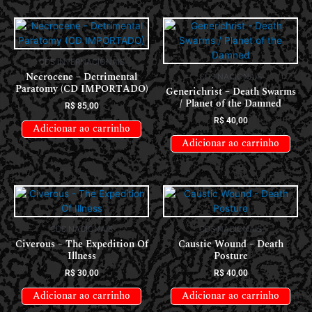
CDS INTERNACIONAIS
Necrocene – Detrimental
CDS NACIONAIS
Paratomy (CD IMPORTADO)
Generichrist – Death Swarms
/ Planet of the Damned
R$
85,00
R$
40,00
Adicionar ao carrinho
Adicionar ao carrinho
CDS NACIONAIS
CDS NACIONAIS
Civerous – The Expedition Of
Caustic Wound – Death
Illness
Posture
R$
30,00
R$
40,00
Adicionar ao carrinho
Adicionar ao carrinho