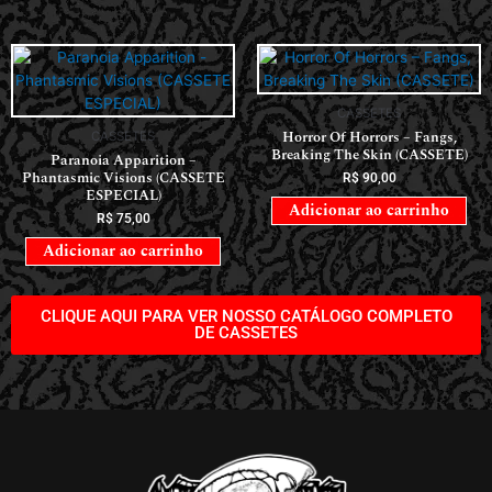
CASSETES
Horror Of Horrors ‎– Fangs,
CASSETES
Breaking The Skin (CASSETE)
Paranoia Apparition –
Phantasmic Visions (CASSETE
R$
90,00
ESPECIAL)
Adicionar ao carrinho
R$
75,00
Adicionar ao carrinho
CLIQUE AQUI PARA VER NOSSO CATÁLOGO COMPLETO
DE CASSETES