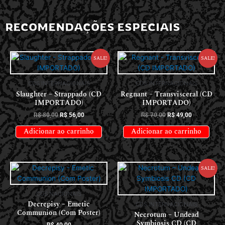
RECOMENDAÇÕES ESPECIAIS
Sale!
Sale!
CDS INTERNACIONAIS
CDS INTERNACIONAIS
Slaughter – Strappado (CD
Regnant – Transvisceral (CD
IMPORTADO)
IMPORTADO)
R$
80,00
R$
56,00
R$
70,00
R$
49,00
Adicionar ao carrinho
Adicionar ao carrinho
Sale!
CDS NACIONAIS
Decrepisy – Emetic
CDS INTERNACIONAIS
Communion (Com Poster)
Necrotum – Undead
Symbiosis CD (CD