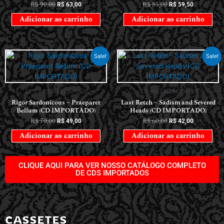
R$
90,00
R$
85,00
R$
63,00
R$
59,50
Adicionar ao carrinho
Adicionar ao carrinho
Sale!
Sale!
CDS INTERNACIONAIS
CDS INTERNACIONAIS
Rigor Sardonicous – Praeparet
Last Retch – Sadism and Severed
Bellum (CD IMPORTADO)
Heads (CD IMPORTADO)
R$
70,00
R$
60,00
R$
49,00
R$
42,00
Adicionar ao carrinho
Adicionar ao carrinho
CLIQUE AQUI PARA VER NOSSO CATÁLOGO COMPLETO
DE CDS IMPORTADOS
CASSETES