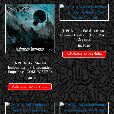
LANÇAMENTOS // RELEASES
(NPCD-046) Fossilization –
Leprous Daylight (Com Poster
Gigante)
R$
50,00
Adicionar ao carrinho
LANÇAMENTOS // RELEASES
(NPCD-047) Mortal
Embodiment – Unbounded
Emptiness (COM POSTER)
R$
40,00
Adicionar ao carrinho