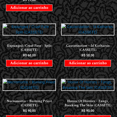
R$
75,00
Adicionar ao carrinho
CASSETES
CASSETES
Expunged / Cruel Fate – Split
Cauterization – Id Katharsis
(CASSETE)
(CASSETE)
R$
60,00
R$
50,00
Adicionar ao carrinho
Adicionar ao carrinho
CASSETES
CASSETES
Necromortis – Burning Priest
Horror Of Horrors ‎– Fangs,
(CASSETE)
Breaking The Skin (CASSETE)
R$
90,00
R$
90,00