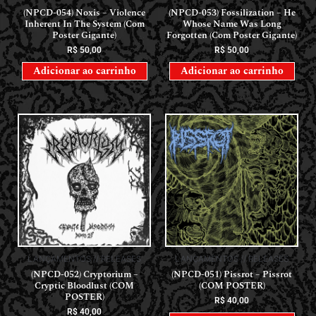
(NPCD-054) Noxis – Violence
(NPCD-053) Fossilization – He
Inherent In The System (Com
Whose Name Was Long
Poster Gigante)
Forgotten (Com Poster Gigante)
R$
50,00
R$
50,00
Adicionar ao carrinho
Adicionar ao carrinho
LANÇAMENTOS // RELEASES
LANÇAMENTOS // RELEASES
(NPCD-052) Cryptorium –
(NPCD-051) Pissrot – Pissrot
Cryptic Bloodlust (COM
(COM POSTER)
POSTER)
R$
40,00
R$
40,00