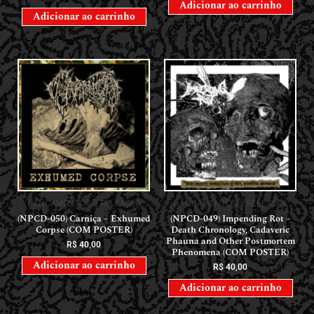
Adicionar ao carrinho
Adicionar ao carrinho
LANÇAMENTOS // RELEASES
LANÇAMENTOS // RELEASES
(NPCD-050) Carniça – Exhumed
(NPCD-049) Impending Rot –
Corpse (COM POSTER)
Death Chronology, Cadaveric
Phauna and Other Postmortem
R$
40,00
Phenomena (COM POSTER)
Adicionar ao carrinho
R$
40,00
Adicionar ao carrinho