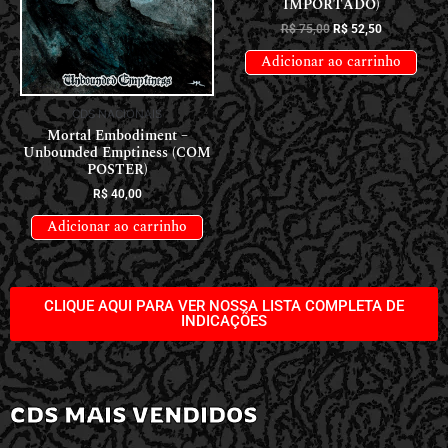
IMPORTADO)
R$
75,00
R$
52,50
Adicionar ao carrinho
CDS NACIONAIS
Mortal Embodiment –
Unbounded Emptiness (COM
POSTER)
R$
40,00
Adicionar ao carrinho
CLIQUE AQUI PARA VER NOSSA LISTA COMPLETA DE
INDICAÇÕES
CDS MAIS VENDIDOS