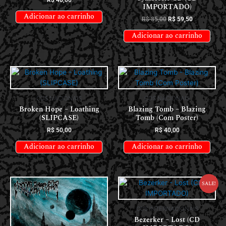
R$
40,00
IMPORTADO)
Adicionar ao carrinho
R$
85,00
R$
59,50
Adicionar ao carrinho
CDS NACIONAIS
CDS NACIONAIS
Broken Hope – Loathing
Blazing Tomb – Blazing
(SLIPCASE)
Tomb (Com Poster)
R$
50,00
R$
40,00
Adicionar ao carrinho
Adicionar ao carrinho
Sale!
CDS INTERNACIONAIS
Bezerker – Lost (CD