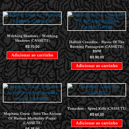
CASSETES
Writhing Shadows – Writhing
CASSETES
Shadows (CASSETE)
Hellish Crossfire – Slaves Of The
Burning Pentagram (CASSETE)
R$
70,00
R$90
Adicionar ao carrinho
R$
90,00
Adicionar ao carrinho
CASSETES
CASSETES
Tanathos – Speed Kills (CASSETE)
Mephitic Grave – Into The Atrium
R$
60,00
Of Human Morbidity (Prata)
(CASSETE)
Adicionar ao carrinho