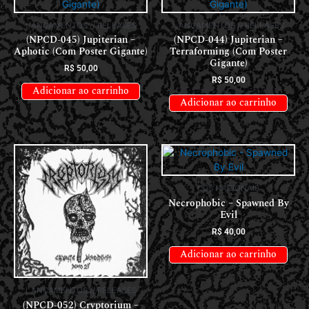
LANÇAMENTOS // RELEASES
LANÇAMENTOS // RELEASES
(NPCD-045) Jupiterian –
(NPCD-044) Jupiterian –
Aphotic (Com Poster Gigante)
Terraforming (Com Poster
Gigante)
R$
50,00
R$
50,00
Adicionar ao carrinho
Adicionar ao carrinho
CDS NACIONAIS
Necrophobic – Spawned By
Evil
R$
40,00
Adicionar ao carrinho
LANÇAMENTOS // RELEASES
(NPCD-052) Cryptorium –