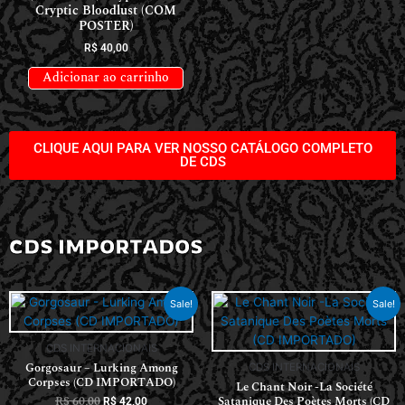
Cryptic Bloodlust (COM
POSTER)
R$
40,00
Adicionar ao carrinho
CLIQUE AQUI PARA VER NOSSO CATÁLOGO COMPLETO
DE CDS
CDS IMPORTADOS
Sale!
Sale!
CDS INTERNACIONAIS
Gorgosaur – Lurking Among
CDS INTERNACIONAIS
Corpses (CD IMPORTADO)
Le Chant Noir -La Société
R$
60,00
Satanique Des Poètes Morts (CD
R$
42,00