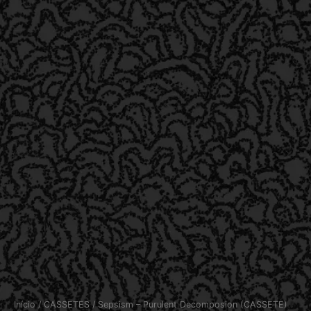
Início
/
CASSETES
/ Sepsism – Purulent Decomposion (CASSETE)