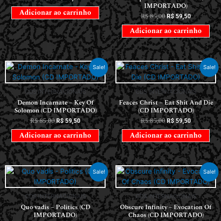
IMPORTADO)
Adicionar ao carrinho
R$
85,00
R$
59,50
Adicionar ao carrinho
Sale!
Sale!
CDS INTERNACIONAIS
CDS INTERNACIONAIS
Demon Incarnate – Key Of
Feaces Christ – Eat Shit And Die
Solomon (CD IMPORTADO)
(CD IMPORTADO)
R$
85,00
R$
85,00
R$
59,50
R$
59,50
Adicionar ao carrinho
Adicionar ao carrinho
Sale!
Sale!
CDS INTERNACIONAIS
CDS INTERNACIONAIS
Quo vadis – Politics (CD
Obscure Infinity – Evocation Of
IMPORTADO)
Chaos (CD IMPORTADO)