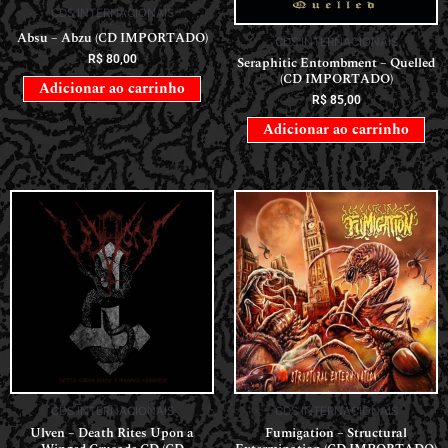
CDS INTERNACIONAIS
Absu – Abzu (CD IMPORTADO)
CDS INTERNACIONAIS
R$
80,00
Seraphitic Entombment – Quelled
(CD IMPORTADO)
Adicionar ao carrinho
R$
85,00
Adicionar ao carrinho
CDS INTERNACIONAIS
CDS INTERNACIONAIS
Ulven – Death Rites Upon a
Fumigation – Structural