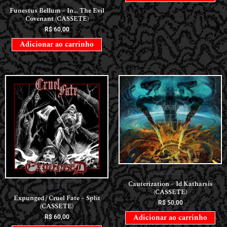
Funestus Bellum – In… The Evil
Covenant (CASSETE)
R$
60,00
Adicionar ao carrinho
CASSETES
Cauterization – Id Katharsis
CASSETES
(CASSETE)
Expunged / Cruel Fate – Split
R$
50,00
(CASSETE)
Adicionar ao carrinho
R$
60,00