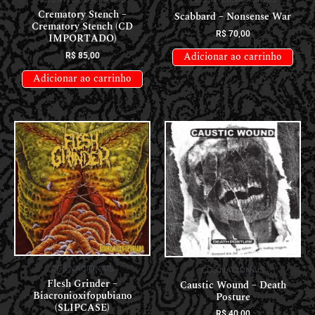
Crematory Stench –
Scabbard – Nonsense War
Crematory Stench (CD
R$
70,00
IMPORTADO)
Adicionar ao carrinho
R$
85,00
Adicionar ao carrinho
CDS NACIONAIS
CDS NACIONAIS
Flesh Grinder –
Caustic Wound – Death
Biacronioxifopubiano
Posture
(SLIPCASE)
R$
40,00