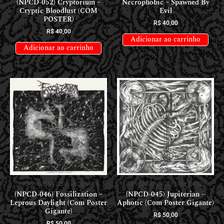
(NPCD-052) Cryptorium –
Necrophobic – Spawned By
Cryptic Bloodlust (COM
Evil
POSTER)
R$
40,00
R$
40,00
Adicionar ao carrinho
Adicionar ao carrinho
LANÇAMENTOS // RELEASES
LANÇAMENTOS // RELEASES
(NPCD-046) Fossilization –
(NPCD-045) Jupiterian –
Leprous Daylight (Com Poster
Aphotic (Com Poster Gigante)
Gigante)
R$
50,00
R$
50,00