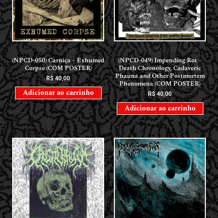
LANÇAMENTOS // RELEASES
LANÇAMENTOS // RELEASES
(NPCD-050) Carniça – Exhumed
(NPCD-049) Impending Rot –
Corpse (COM POSTER)
Death Chronology, Cadaveric
Phauna and Other Postmortem
R$
40,00
Phenomena (COM POSTER)
Adicionar ao carrinho
R$
40,00
Adicionar ao carrinho