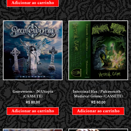
Adicionar ao carrinho
CASSETES
CASSETES
Graveworm – (N)Utopia
Intestinal Hex / Pukewraith –
(CASSETE)
Medieval Grimes (CASSETE)
R$
80,00
R$
60,00
Adicionar ao carrinho
Adicionar ao carrinho