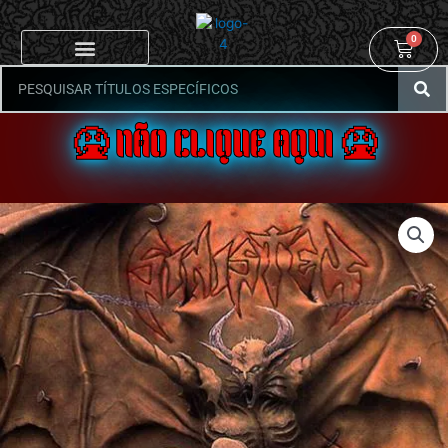
0
🤮 NÃO CLIQUE AQUI 🤮