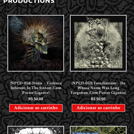
PRODUCTIONS
LANÇAMENTOS // RELEASES
LANÇAMENTOS // RELEASES
(NPCD-054) Noxis – Violence
(NPCD-053) Fossilization – He
Inherent In The System (Com
Whose Name Was Long
Poster Gigante)
Forgotten (Com Poster Gigante)
R$
50,00
R$
50,00
Adicionar ao carrinho
Adicionar ao carrinho