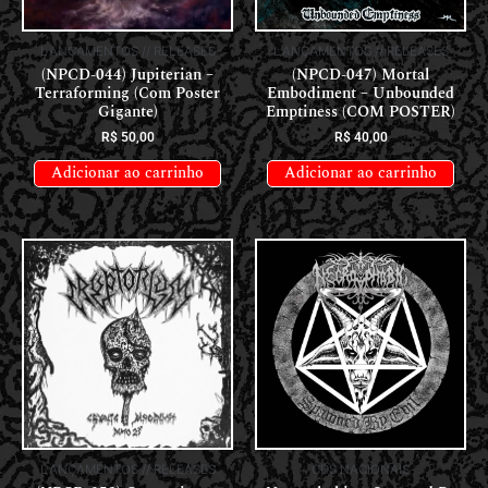
LANÇAMENTOS // RELEASES
LANÇAMENTOS // RELEASES
(NPCD-044) Jupiterian –
(NPCD-047) Mortal
Terraforming (Com Poster
Embodiment – Unbounded
Gigante)
Emptiness (COM POSTER)
R$
50,00
R$
40,00
Adicionar ao carrinho
Adicionar ao carrinho
LANÇAMENTOS // RELEASES
CDS NACIONAIS