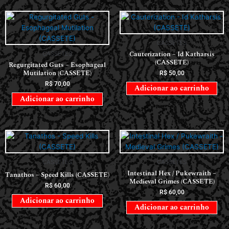
CASSETES
Cauterization – Id Katharsis
CASSETES
(CASSETE)
Regurgitated Guts – Esophageal
Mutilation (CASSETE)
R$
50,00
R$
70,00
Adicionar ao carrinho
Adicionar ao carrinho
CASSETES
CASSETES
Intestinal Hex / Pukewraith –
Tanathos – Speed Kills (CASSETE)
Medieval Grimes (CASSETE)
R$
60,00
R$
60,00
Adicionar ao carrinho
Adicionar ao carrinho