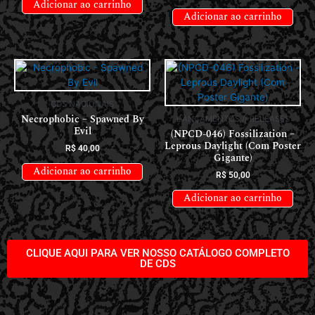
Adicionar ao carrinho
Adicionar ao carrinho
CDS NACIONAIS
Necrophobic – Spawned By
LANÇAMENTOS // RELEASES
Evil
(NPCD-046) Fossilization –
Leprous Daylight (Com Poster
R$
40,00
Gigante)
Adicionar ao carrinho
R$
50,00
Adicionar ao carrinho
CLIQUE AQUI PARA VER NOSSO CATÁLOGO COMPLETO
DE CDS