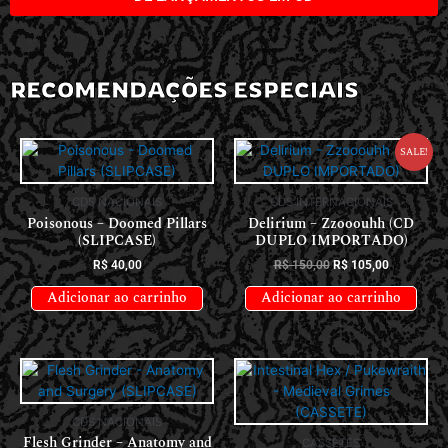
RECOMENDAÇÕES ESPECIAIS
Sale!
CDS NACIONAIS
CDS INTERNACIONAIS
Poisonous – Doomed Pillars
Delirium – Zzooouhh (CD
(SLIPCASE)
DUPLO IMPORTADO)
R$
40,00
R$
150,00
R$
105,00
Adicionar ao carrinho
Adicionar ao carrinho
CDS NACIONAIS
Flesh Grinder – Anatomy and
CASSETES