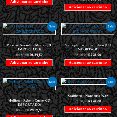
Adicionar ao carrinho
Adicionar ao carrinho
Sale!
Sale!
CDS INTERNACIONAIS
CDS INTERNACIONAIS
Massive Assault – Mortar (CD
Slamophiliac – Perihelion (CD
IMPORTADO)
IMPORTADO)
R$
85,00
R$
50,00
R$
59,50
R$
35,00
Adicionar ao carrinho
Adicionar ao carrinho
Sale!
Sale!
CDS INTERNACIONAIS
CDS INTERNACIONAIS
Scabbard – Nonsense War
Hellion – Rebel’s Curse (CD
R$
70,00
R$
49,00
IMPORTADO)
Adicionar ao carrinho
R$
75,00
R$
52,50