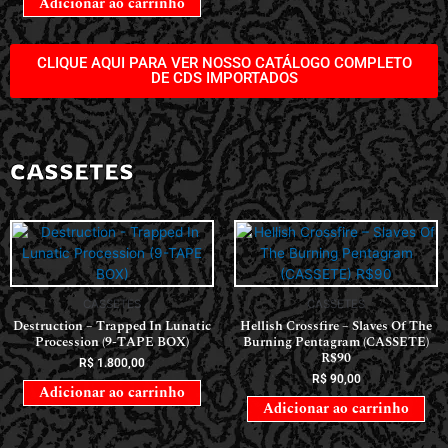
Adicionar ao carrinho
CLIQUE AQUI PARA VER NOSSO CATÁLOGO COMPLETO
DE CDS IMPORTADOS
CASSETES
CASSETES
CASSETES
Destruction – Trapped In Lunatic
Hellish Crossfire – Slaves Of The
Procession (9-TAPE BOX)
Burning Pentagram (CASSETE)
R$90
R$
1.800,00
R$
90,00
Adicionar ao carrinho
Adicionar ao carrinho