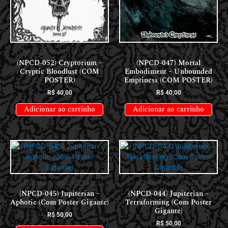
LANÇAMENTOS // RELEASES
LANÇAMENTOS // RELEASES
(NPCD-052) Cryptorium –
(NPCD-047) Mortal
Cryptic Bloodlust (COM
Embodiment – Unbounded
POSTER)
Emptiness (COM POSTER)
R$
40,00
R$
40,00
Adicionar ao carrinho
Adicionar ao carrinho
LANÇAMENTOS // RELEASES
LANÇAMENTOS // RELEASES
(NPCD-045) Jupiterian –
(NPCD-044) Jupiterian –
Aphotic (Com Poster Gigante)
Terraforming (Com Poster
Gigante)
R$
50,00
R$
50,00