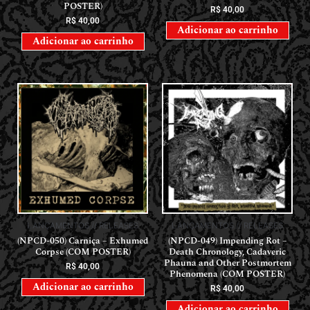
POSTER)
R$
40,00
R$
40,00
Adicionar ao carrinho
Adicionar ao carrinho
LANÇAMENTOS // RELEASES
LANÇAMENTOS // RELEASES
(NPCD-050) Carniça – Exhumed
(NPCD-049) Impending Rot –
Corpse (COM POSTER)
Death Chronology, Cadaveric
Phauna and Other Postmortem
R$
40,00
Phenomena (COM POSTER)
Adicionar ao carrinho
R$
40,00
Adicionar ao carrinho