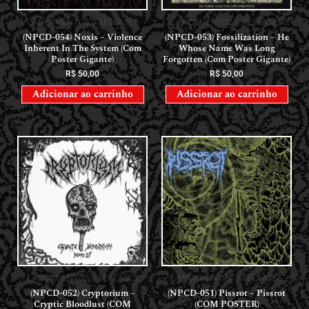
LANÇAMENTOS // RELEASES
LANÇAMENTOS // RELEASES
(NPCD-054) Noxis – Violence
(NPCD-053) Fossilization – He
Inherent In The System (Com
Whose Name Was Long
Poster Gigante)
Forgotten (Com Poster Gigante)
R$
50,00
R$
50,00
Adicionar ao carrinho
Adicionar ao carrinho
LANÇAMENTOS // RELEASES
LANÇAMENTOS // RELEASES
(NPCD-052) Cryptorium –
(NPCD-051) Pissrot – Pissrot
Cryptic Bloodlust (COM
(COM POSTER)