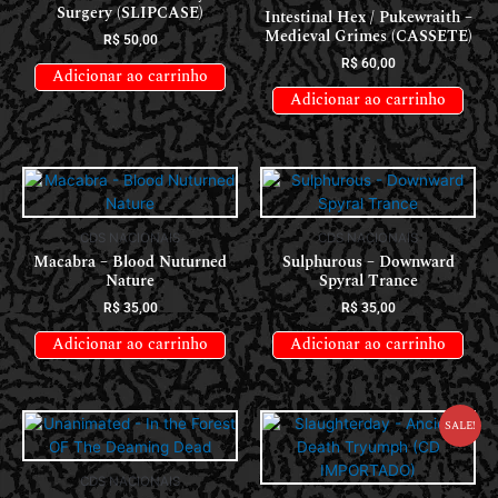
Surgery (SLIPCASE)
Intestinal Hex / Pukewraith –
Medieval Grimes (CASSETE)
R$
50,00
R$
60,00
Adicionar ao carrinho
Adicionar ao carrinho
CDS NACIONAIS
CDS NACIONAIS
Macabra – Blood Nuturned
Sulphurous – Downward
Nature
Spyral Trance
R$
35,00
R$
35,00
Adicionar ao carrinho
Adicionar ao carrinho
Sale!
CDS NACIONAIS