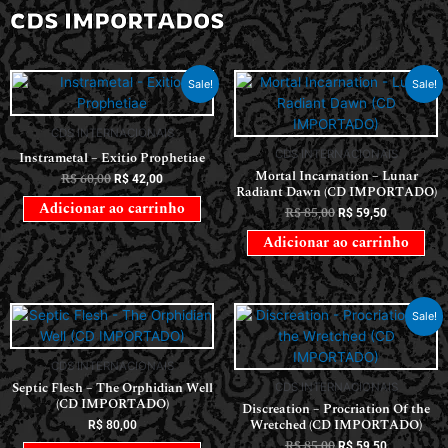
CDS IMPORTADOS
Sale!
Sale!
CDS INTERNACIONAIS
CDS INTERNACIONAIS
Instrametal – Exitio Prophetiae
Mortal Incarnation – Lunar
R$
60,00
R$
42,00
Radiant Dawn (CD IMPORTADO)
Adicionar ao carrinho
R$
85,00
R$
59,50
Adicionar ao carrinho
Sale!
CDS INTERNACIONAIS
Septic Flesh – The Orphidian Well
CDS INTERNACIONAIS
(CD IMPORTADO)
Discreation – Procriation Of the
Wretched (CD IMPORTADO)
R$
80,00
R$
85,00
R$
59,50