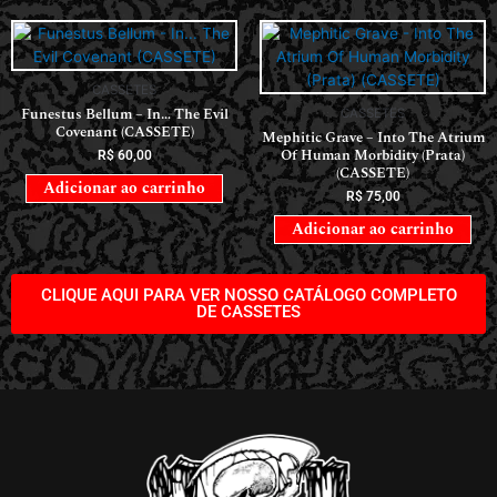
CASSETES
Funestus Bellum – In… The Evil
CASSETES
Covenant (CASSETE)
Mephitic Grave – Into The Atrium
Of Human Morbidity (Prata)
R$
60,00
(CASSETE)
Adicionar ao carrinho
R$
75,00
Adicionar ao carrinho
CLIQUE AQUI PARA VER NOSSO CATÁLOGO COMPLETO
DE CASSETES