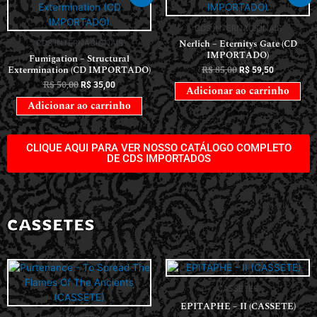
CDS INTERNACIONAIS
Nerlich – Eternitys Gate (CD
CDS INTERNACIONAIS
IMPORTADO)
Fumigation – Structural
Extermination (CD IMPORTADO)
R$
85,00
R$
59,50
R$
50,00
R$
35,00
Adicionar ao carrinho
Adicionar ao carrinho
CLIQUE AQUI PARA VER NOSSO CATÁLOGO COMPLETO
DE CDS IMPORTADOS
CASSETES
CASSETES
EPITAPHE – II (CASSETE)