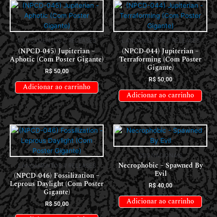
LANÇAMENTOS // RELEASES
LANÇAMENTOS // RELEASES
(NPCD-045) Jupiterian –
(NPCD-044) Jupiterian –
Aphotic (Com Poster Gigante)
Terraforming (Com Poster
Gigante)
R$
50,00
R$
50,00
Adicionar ao carrinho
Adicionar ao carrinho
CDS NACIONAIS
Necrophobic – Spawned By
LANÇAMENTOS // RELEASES
Evil
(NPCD-046) Fossilization –
Leprous Daylight (Com Poster
R$
40,00
Gigante)
Adicionar ao carrinho
R$
50,00