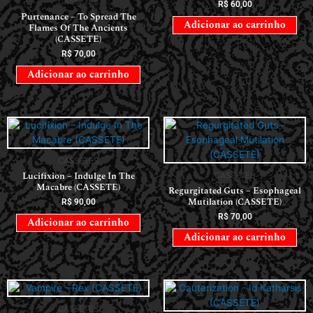
CASSETES
R$
60,00
Purtenance – To Spread The
Adicionar ao carrinho
Flames Of The Ancients
(CASSETE)
R$
70,00
Adicionar ao carrinho
CASSETES
Lucifixion – Indulge In The
CASSETES
Macabre (CASSETE)
Regurgitated Guts – Esophageal
Mutilation (CASSETE)
R$
90,00
R$
70,00
Adicionar ao carrinho
Adicionar ao carrinho
CASSETES