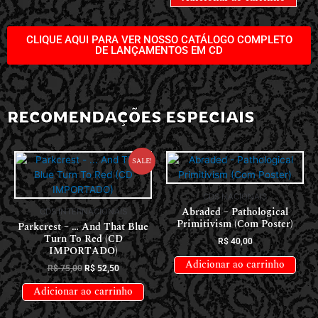
CLIQUE AQUI PARA VER NOSSO CATÁLOGO COMPLETO
DE LANÇAMENTOS EM CD
RECOMENDAÇÕES ESPECIAIS
Sale!
CDS NACIONAIS
Abraded – Pathological
CDS INTERNACIONAIS
Primitivism (Com Poster)
Parkcrest – … And That Blue
Turn To Red (CD
R$
40,00
IMPORTADO)
Adicionar ao carrinho
R$
75,00
R$
52,50
Adicionar ao carrinho