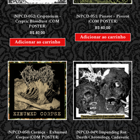
LANÇAMENTOS // RELEASES
LANÇAMENTOS // RELEASES
(NPCD-052) Cryptorium –
(NPCD-051) Pissrot – Pissrot
Cryptic Bloodlust (COM
(COM POSTER)
POSTER)
R$
40,00
R$
40,00
Adicionar ao carrinho
Adicionar ao carrinho
LANÇAMENTOS // RELEASES
LANÇAMENTOS // RELEASES
(NPCD-050) Carniça – Exhumed
(NPCD-049) Impending Rot –
Corpse (COM POSTER)
Death Chronology, Cadaveric