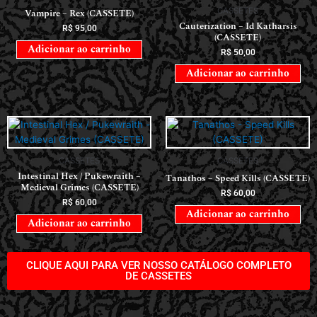
CASSETES
Vampire – Rex (CASSETE)
Cauterization – Id Katharsis
R$
95,00
(CASSETE)
Adicionar ao carrinho
R$
50,00
Adicionar ao carrinho
CASSETES
CASSETES
Intestinal Hex / Pukewraith –
Tanathos – Speed Kills (CASSETE)
Medieval Grimes (CASSETE)
R$
60,00
R$
60,00
Adicionar ao carrinho
Adicionar ao carrinho
CLIQUE AQUI PARA VER NOSSO CATÁLOGO COMPLETO
DE CASSETES