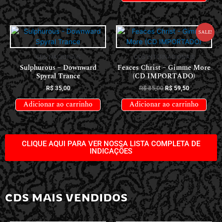
Sale!
CDS NACIONAIS
CDS INTERNACIONAIS
Sulphurous – Downward
Feaces Christ – Gimme More
Spyral Trance
(CD IMPORTADO)
R$
35,00
R$
85,00
R$
59,50
Adicionar ao carrinho
Adicionar ao carrinho
CLIQUE AQUI PARA VER NOSSA LISTA COMPLETA DE
INDICAÇÕES
CDS MAIS VENDIDOS