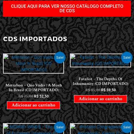
CLIQUE AQUI PARA VER NOSSO CATÁLOGO COMPLETO
DE CDS
CDS IMPORTADOS
Sale!
Sale!
CDS INTERNACIONAIS
Fatalist – The Depths Of
CDS INTERNACIONAIS
Inhumanity (CD IMPORTADO)
Metralion – Quo Vadis / A Mosh
In Brazil (CD IMPORTADO)
R$
85,00
R$
59,50
R$
75,00
R$
52,50
Adicionar ao carrinho
Adicionar ao carrinho
Sale!
Sale!