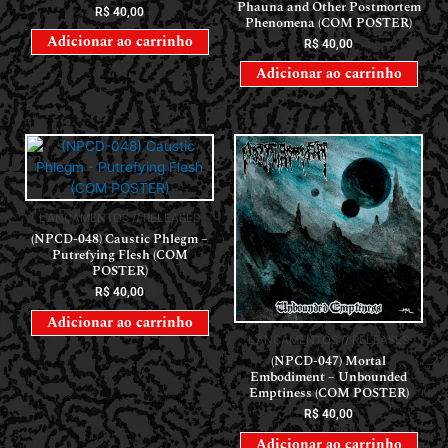
Phauna and Other Postmortem
R$
40,00
Phenomena (COM POSTER)
Adicionar ao carrinho
R$
40,00
Adicionar ao carrinho
LANÇAMENTOS // RELEASES
(NPCD-048) Caustic Phlegm –
Putrefying Flesh (COM
POSTER)
R$
40,00
Adicionar ao carrinho
LANÇAMENTOS // RELEASES
(NPCD-047) Mortal
Embodiment – Unbounded
Emptiness (COM POSTER)
R$
40,00
Adicionar ao carrinho