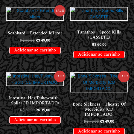
Sale!
CDS INTERNACIONAIS
CASSETES
Tanathos – Speed Kills
Scabbard – Extended Mirror
(CASSETE)
R$
70,00
R$
49,00
R$
60,00
Adicionar ao carrinho
Adicionar ao carrinho
Sale!
Sale!
CDS INTERNACIONAIS
Intestinal Hex/Pukewraith –
CDS INTERNACIONAIS
Split (CD IMPORTADO)
Bone Sickness – Theatre Of
Morbidity (CD
R$
50,00
R$
35,00
IMPORTADO)
Adicionar ao carrinho
R$
70,00
R$
49,00
Adicionar ao carrinho