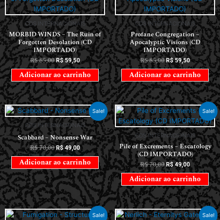
CDS INTERNACIONAIS
CDS INTERNACIONAIS
MORBID WINDS – The Ruin of
Profane Congregation –
Forgotten Desolation (CD
Apocalyptic Visions (CD
IMPORTADO)
IMPORTADO)
R$
85,00
R$
85,00
R$
59,50
R$
59,50
Adicionar ao carrinho
Adicionar ao carrinho
Sale!
Sale!
CDS INTERNACIONAIS
CDS INTERNACIONAIS
Scabbard – Nonsense War
Pile of Excrements – Escatology
R$
70,00
R$
49,00
(CD IMPORTADO)
Adicionar ao carrinho
R$
70,00
R$
49,00
Adicionar ao carrinho
Sale!
Sale!