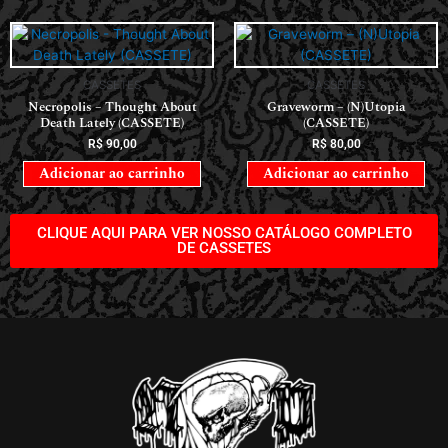
CASSETES
CASSETES
Necropolis – Thought About
Graveworm – (N)Utopia
Death Lately (CASSETE)
(CASSETE)
R$
90,00
R$
80,00
Adicionar ao carrinho
Adicionar ao carrinho
CLIQUE AQUI PARA VER NOSSO CATÁLOGO COMPLETO
DE CASSETES