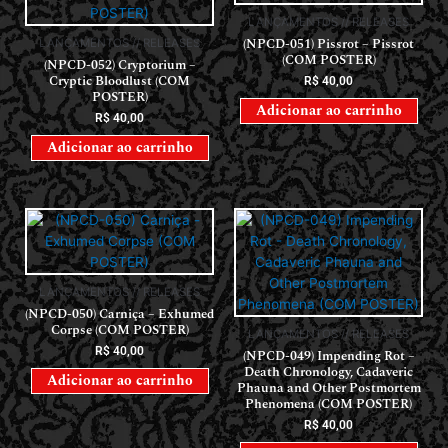
LANÇAMENTOS // RELEASES
(NPCD-051) Pissrot – Pissrot
LANÇAMENTOS // RELEASES
(COM POSTER)
(NPCD-052) Cryptorium –
Cryptic Bloodlust (COM
R$
40,00
POSTER)
Adicionar ao carrinho
R$
40,00
Adicionar ao carrinho
LANÇAMENTOS // RELEASES
(NPCD-050) Carniça – Exhumed
Corpse (COM POSTER)
LANÇAMENTOS // RELEASES
R$
40,00
(NPCD-049) Impending Rot –
Death Chronology, Cadaveric
Adicionar ao carrinho
Phauna and Other Postmortem
Phenomena (COM POSTER)
R$
40,00