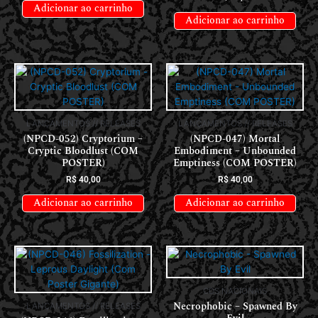
Adicionar ao carrinho
Adicionar ao carrinho
LANÇAMENTOS // RELEASES
LANÇAMENTOS // RELEASES
(NPCD-052) Cryptorium –
(NPCD-047) Mortal
Cryptic Bloodlust (COM
Embodiment – Unbounded
POSTER)
Emptiness (COM POSTER)
R$
40,00
R$
40,00
Adicionar ao carrinho
Adicionar ao carrinho
CDS NACIONAIS
Necrophobic – Spawned By
LANÇAMENTOS // RELEASES