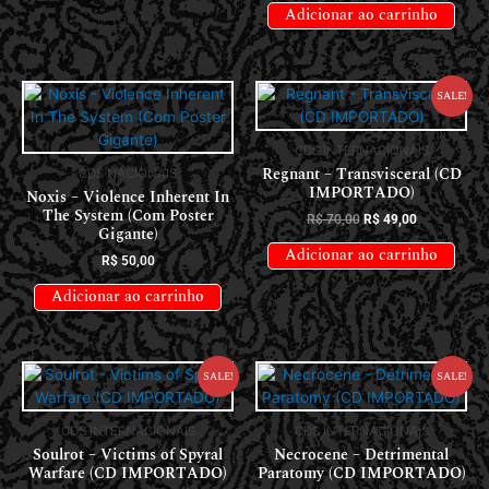
Adicionar ao carrinho
Sale!
CDS INTERNACIONAIS
Regnant – Transvisceral (CD
CDS NACIONAIS
IMPORTADO)
Noxis – Violence Inherent In
The System (Com Poster
R$
70,00
R$
49,00
Gigante)
Adicionar ao carrinho
R$
50,00
Adicionar ao carrinho
Sale!
Sale!
CDS INTERNACIONAIS
CDS INTERNACIONAIS
Soulrot – Victims of Spyral
Necrocene – Detrimental
Warfare (CD IMPORTADO)
Paratomy (CD IMPORTADO)