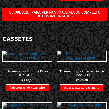
CLIQUE AQUI PARA VER NOSSO CATÁLOGO COMPLETO
DE CDS IMPORTADOS
CASSETES
CASSETES
CASSETES
Necromortis – Burning Priest
Thaumaturgy – Charnel Gnosis
(CASSETE)
(CASSETE)
R$
90,00
R$
60,00
Adicionar ao carrinho
Adicionar ao carrinho