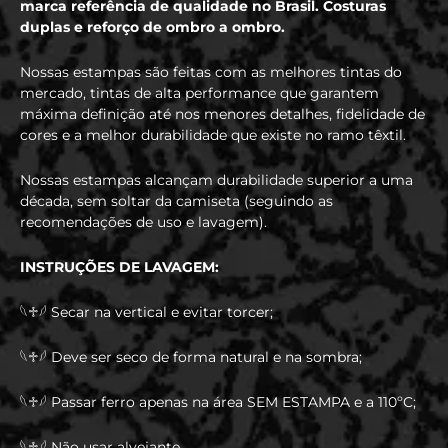
marca referência de qualidade no Brasil. Costuras
duplas e reforço de ombro a ombro.
Nossas estampas são feitas com as melhores tintas do
mercado, tintas de alta performance que garantem
máxima definição até nos menores detalhes, fidelidade de
cores e a melhor durabilidade que existe no ramo têxtil.
Nossas estampas alcançam durabilidade superior a uma
década, sem soltar da camiseta (seguindo as
recomendações de uso e lavagem).
INSTRUÇÕES DE LAVAGEM:
𓆩♱𓆪 Secar na vertical e evitar torcer;
𓆩♱𓆪 Deve ser seco de forma natural e na sombra;
𓆩♱𓆪 Passar ferro apenas na área SEM ESTAMPA e a 110ºC;
𓆩♱𓆪 Não usar alvejante.