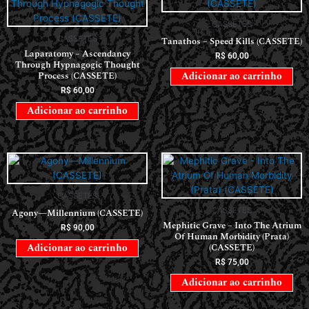
CASSETES
CASSETES
Tanathos – Speed Kills (CASSETE)
Laparatomy – Ascendancy
R$
60,00
Through Hypnagogic Thought
Process (CASSETE)
Adicionar ao carrinho
R$
60,00
Adicionar ao carrinho
CASSETES
CASSETES
Agony—Millennium (CASSETE)
Mephitic Grave – Into The Atrium
R$
90,00
Of Human Morbidity (Prata)
(CASSETE)
Adicionar ao carrinho
R$
75,00
Adicionar ao carrinho