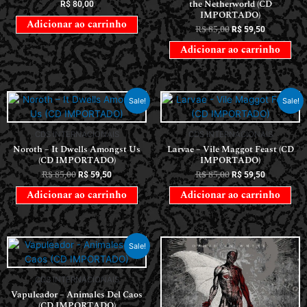
the Netherworld (CD
R$
80,00
IMPORTADO)
Adicionar ao carrinho
R$
85,00
R$
59,50
Adicionar ao carrinho
Sale!
Sale!
CDS INTERNACIONAIS
CDS INTERNACIONAIS
Noroth – It Dwells Amongst Us
Larvae – Vile Maggot Feast (CD
(CD IMPORTADO)
IMPORTADO)
R$
85,00
R$
85,00
R$
59,50
R$
59,50
Adicionar ao carrinho
Adicionar ao carrinho
Sale!
CDS INTERNACIONAIS
Vapuleador – Animales Del Caos
(CD IMPORTADO)