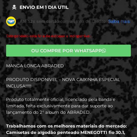
ENVIO EM 1 DIA UTIL
Até 12x sem cartão
com a Linha de Crédito.
Saiba mais
Este produto está fora de estoque e indisponível.
OU COMPRE POR WHATSAPP
MANGA LONGA ABRADED
PRODUTO DISPONIVEL – NOVA CAIXINHA ESPECIAL
INCLUSA!!!!!
Produto totalmente oficial, licenciado pela banda e
limitada, feita exclusivamente para dar suporte ao
lançamento do 2° album do ABRADED.
Trabalhamos com os melhores materiais do mercado:
Camisetas de algodão penteado MENEGOTTI fio 30.1,