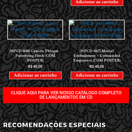
Adicionar ao carrinho
LANÇAMENTOS // RELEASES
LANÇAMENTOS // RELEASES
(NPCD-048) Caustic Phlegm –
(NPCD-047) Mortal
Putrefying Flesh (COM
Embodiment – Unbounded
POSTER)
Emptiness (COM POSTER)
R$
40,00
R$
40,00
Adicionar ao carrinho
Adicionar ao carrinho
CLIQUE AQUI PARA VER NOSSO CATÁLOGO COMPLETO
DE LANÇAMENTOS EM CD
RECOMENDAÇÕES ESPECIAIS