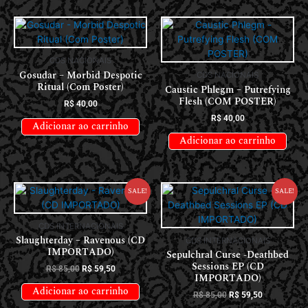
CDS NACIONAIS
Gosudar – Morbid Despotic
CDS NACIONAIS
Ritual (Com Poster)
Caustic Phlegm – Putrefying
Flesh (COM POSTER)
R$
40,00
R$
40,00
Adicionar ao carrinho
Adicionar ao carrinho
Sale!
Sale!
CDS INTERNACIONAIS
Slaughterday – Ravenous (CD
CDS INTERNACIONAIS
IMPORTADO)
Sepulchral Curse -Deathbed
Sessions EP (CD
R$
85,00
R$
59,50
IMPORTADO)
Adicionar ao carrinho
R$
85,00
R$
59,50