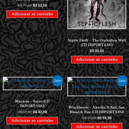
R$
75,00
R$
52,50
Adicionar ao carrinho
CDS INTERNACIONAIS
Septic Flesh – The Orphidian Well
(CD IMPORTADO)
R$
80,00
Adicionar ao carrinho
Sale!
Sale!
CDS INTERNACIONAIS
Masacre – Sacro (CD
CDS INTERNACIONAIS
IMPORTADO)
Witchbones – Akasha 3: Salt, Sea,
R$
60,00
Blood & Fire (CD IMPORTADO)
R$
42,00
R$
85,00
R$
59,50
Adicionar ao carrinho
Adicionar ao carrinho