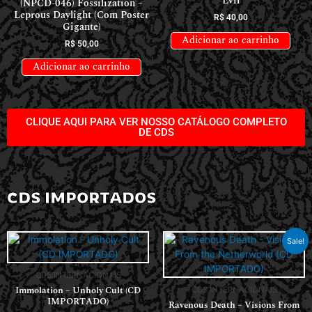
Evil
(NPCD-046) Fossilization –
Leprous Daylight (Com Poster
R$
40,00
Gigante)
Adicionar ao carrinho
R$
50,00
Adicionar ao carrinho
CLIQUE AQUI PARA VER NOSSO CATÁLOGO COMPLETO
DE CDS
CDS IMPORTADOS
Sale!
CDS INTERNACIONAIS
Immolation – Unholy Cult (CD
CDS INTERNACIONAIS
IMPORTADO)
Ravenous Death – Visions From