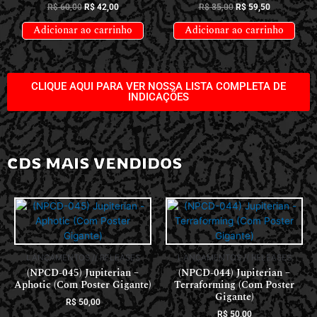
R$
60,00
R$
42,00
R$
85,00
R$
59,50
Adicionar ao carrinho
Adicionar ao carrinho
CLIQUE AQUI PARA VER NOSSA LISTA COMPLETA DE
INDICAÇÕES
CDS MAIS VENDIDOS
LANÇAMENTOS // RELEASES
LANÇAMENTOS // RELEASES
(NPCD-045) Jupiterian –
(NPCD-044) Jupiterian –
Aphotic (Com Poster Gigante)
Terraforming (Com Poster
Gigante)
R$
50,00
R$
50,00