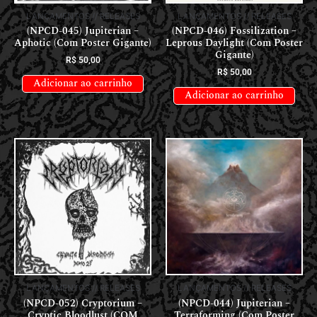
LANÇAMENTOS // RELEASES
LANÇAMENTOS // RELEASES
(NPCD-045) Jupiterian –
(NPCD-046) Fossilization –
Aphotic (Com Poster Gigante)
Leprous Daylight (Com Poster
Gigante)
R$
50,00
R$
50,00
Adicionar ao carrinho
Adicionar ao carrinho
LANÇAMENTOS // RELEASES
LANÇAMENTOS // RELEASES
(NPCD-052) Cryptorium –
(NPCD-044) Jupiterian –
Cryptic Bloodlust (COM
Terraforming (Com Poster