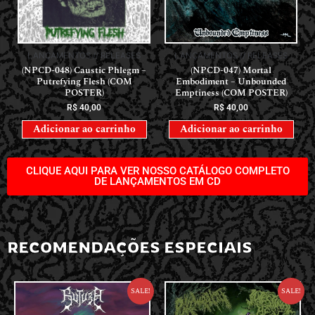
LANÇAMENTOS // RELEASES
LANÇAMENTOS // RELEASES
(NPCD-048) Caustic Phlegm –
(NPCD-047) Mortal
Putrefying Flesh (COM
Embodiment – Unbounded
POSTER)
Emptiness (COM POSTER)
R$
40,00
R$
40,00
Adicionar ao carrinho
Adicionar ao carrinho
CLIQUE AQUI PARA VER NOSSO CATÁLOGO COMPLETO
DE LANÇAMENTOS EM CD
RECOMENDAÇÕES ESPECIAIS
Sale!
Sale!