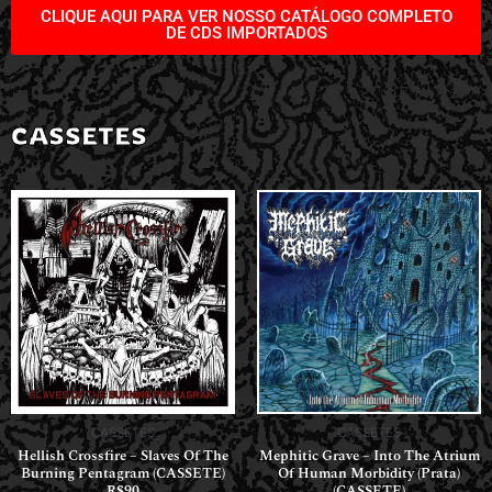
CLIQUE AQUI PARA VER NOSSO CATÁLOGO COMPLETO
DE CDS IMPORTADOS
CASSETES
CASSETES
CASSETES
Hellish Crossfire – Slaves Of The
Mephitic Grave – Into The Atrium
Burning Pentagram (CASSETE)
Of Human Morbidity (Prata)
R$90
(CASSETE)