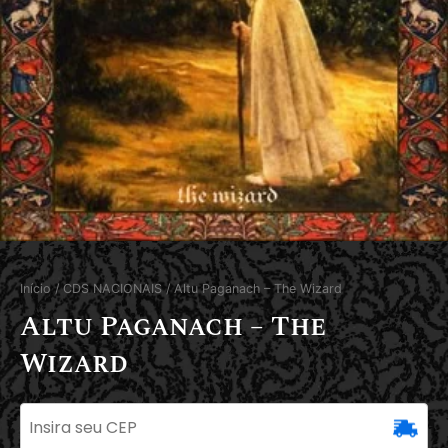
Início
/
CDS NACIONAIS
/ Altu Paganach – The Wizard
Altu Paganach – The
Wizard