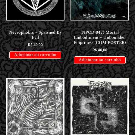
CDS NACIONAIS
LANÇAMENTOS // RELEASES
Necrophobic – Spawned By
(NPCD-047) Mortal
Evil
Embodiment – Unbounded
Emptiness (COM POSTER)
R$
40,00
R$
40,00
Adicionar ao carrinho
Adicionar ao carrinho