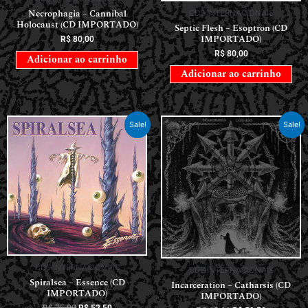
Necrophagia – Cannibal
CDS INTERNACIONAIS
Holocaust (CD IMPORTADO)
Septic Flesh – Esoptron (CD
IMPORTADO)
R$
80,00
R$
80,00
Adicionar ao carrinho
Adicionar ao carrinho
Sale!
Sale!
CDS INTERNACIONAIS
CDS INTERNACIONAIS
Spiralsea – Essence (CD
Incarceration – Catharsis (CD
IMPORTADO)
IMPORTADO)
R$
75,00
R$
52,50