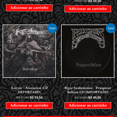
R$
85,00
R$
59,50
Adicionar ao carrinho
Adicionar ao carrinho
Sale!
Sale!
CDS INTERNACIONAIS
CDS INTERNACIONAIS
Keitzer – Ascencion (CD
Rigor Sardonicous – Praeparet
IMPORTADO)
Bellum (CD IMPORTADO)
R$
85,00
R$
70,00
R$
59,50
R$
49,00
Adicionar ao carrinho
Adicionar ao carrinho