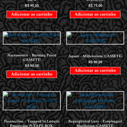
R$
90,00
R$
75,00
Adicionar ao carrinho
Adicionar ao carrinho
CASSETES
CASSETES
Necromortis – Burning Priest
Agony—Millennium (CASSETE)
(CASSETE)
R$
90,00
R$
90,00
Adicionar ao carrinho
Adicionar ao carrinho
CASSETES
CASSETES
Destruction – Trapped In Lunatic
Regurgitated Guts – Esophageal
Procession (9-TAPE BOX)
Mutilation (CASSETE)