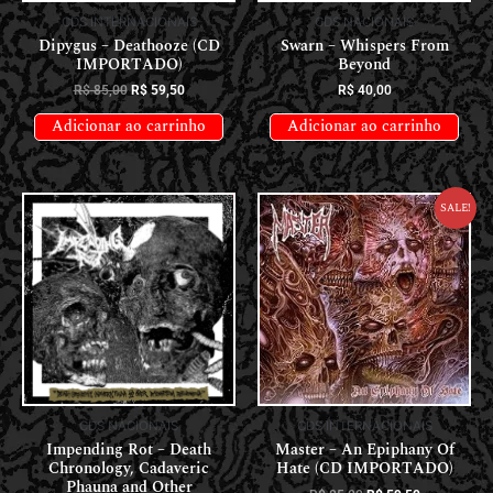
CDS INTERNACIONAIS
CDS NACIONAIS
Dipygus – Deathooze (CD
Swarn – Whispers From
IMPORTADO)
Beyond
R$
85,00
R$
59,50
R$
40,00
Adicionar ao carrinho
Adicionar ao carrinho
Sale!
CDS NACIONAIS
CDS INTERNACIONAIS
Impending Rot – Death
Master – An Epiphany Of
Chronology, Cadaveric
Hate (CD IMPORTADO)
Phauna and Other