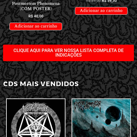
R$
85,00
R$
59,50
Postmortem Phenomena
(COM POSTER)
Adicionar ao carrinho
R$
40,00
Adicionar ao carrinho
CLIQUE AQUI PARA VER NOSSA LISTA COMPLETA DE
INDICAÇÕES
CDS MAIS VENDIDOS