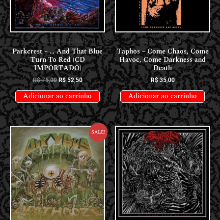
CDS INTERNACIONAIS
CDS NACIONAIS
Parkcrest – … And That Blue
Taphos – Come Chaos, Come
Turn To Red (CD
Havoc, Come Darkness and
IMPORTADO)
Death
R$
75,00
R$
52,50
R$
35,00
Adicionar ao carrinho
Adicionar ao carrinho
Sale!