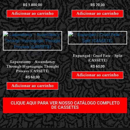
R$
1.800,00
R$
70,00
Adicionar ao carrinho
Adicionar ao carrinho
CASSETES
Expunged / Cruel Fate – Split
CASSETES
(CASSETE)
Laparatomy – Ascendancy
Through Hypnagogic Thought
R$
60,00
Process (CASSETE)
Adicionar ao carrinho
R$
60,00
Adicionar ao carrinho
CLIQUE AQUI PARA VER NOSSO CATÁLOGO COMPLETO
DE CASSETES