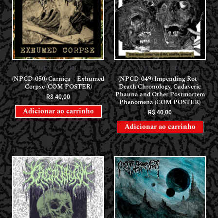
LANÇAMENTOS // RELEASES
LANÇAMENTOS // RELEASES
(NPCD-050) Carniça – Exhumed
(NPCD-049) Impending Rot –
Corpse (COM POSTER)
Death Chronology, Cadaveric
Phauna and Other Postmortem
R$
40,00
Phenomena (COM POSTER)
Adicionar ao carrinho
R$
40,00
Adicionar ao carrinho