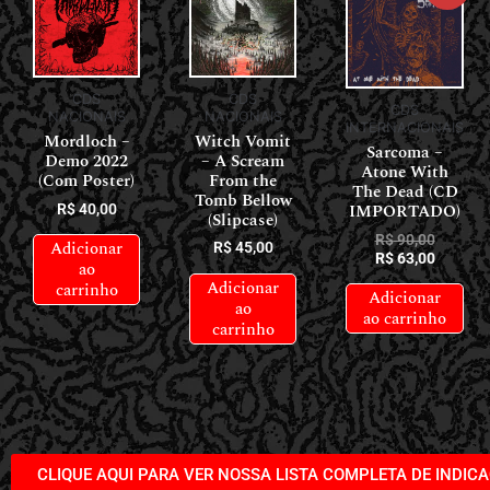
CDS
CDS
CDS
NACIONAIS
NACIONAIS
INTERNACIONAIS
Witch Vomit
Mordloch –
Sarcoma –
– A Scream
Demo 2022
Atone With
From the
(Com Poster)
The Dead (CD
Tomb Bellow
IMPORTADO)
R$
40,00
(Slipcase)
R$
90,00
Adicionar
R$
45,00
R$
63,00
ao
Adicionar
carrinho
Adicionar
ao
ao carrinho
carrinho
CLIQUE AQUI PARA VER NOSSA LISTA COMPLETA DE INDIC