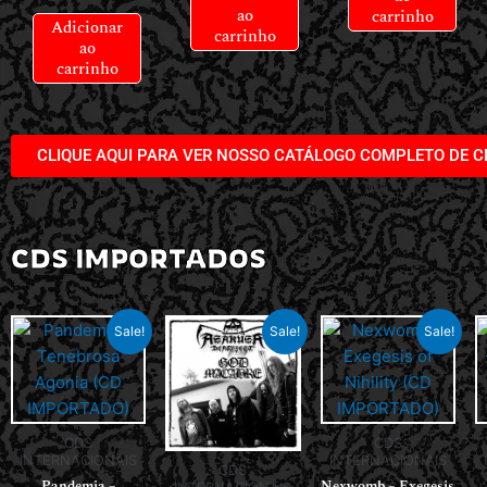
ao
carrinho
Adicionar
carrinho
ao
carrinho
CLIQUE AQUI PARA VER NOSSO CATÁLOGO COMPLETO DE C
CDS IMPORTADOS
Sale!
Sale!
Sale!
CDS
CDS
INTERNACIONAIS
INTERNACIONAIS
CDS
Pandemia –
Nexwomb – Exegesis