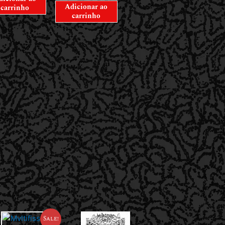
Adicionar ao
carrinho
carrinho
Sale!