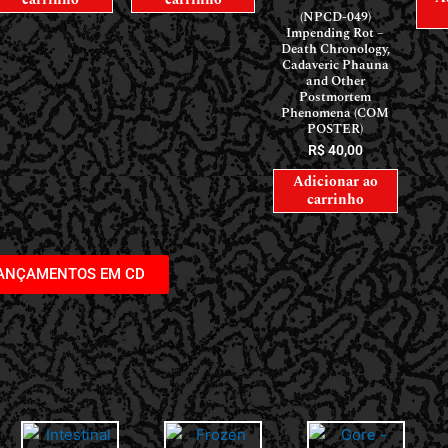
(NPCD-049)
Impending Rot –
Death Chronology,
Cadaveric Phauna
and Other
Postmortem
Phenomena (COM
POSTER)
R$
40,00
Adicionar ao
carrinho
LANÇAMENTOS EM CD