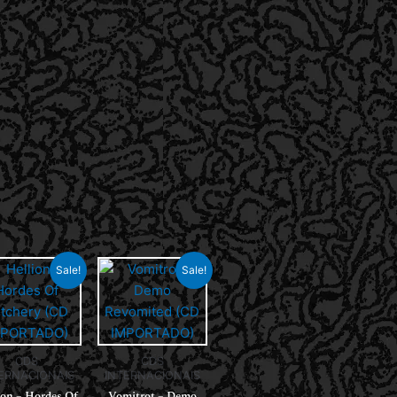
Sale!
Sale!
CDS
CDS
ERNACIONAIS
INTERNACIONAIS
ion – Hordes Of
Vomitrot – Demo