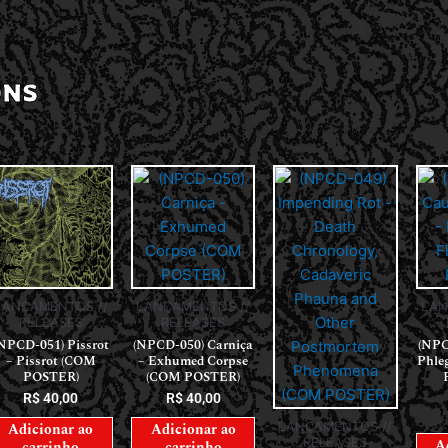
ONS
LANÇAMENTOS //
LAN
LANÇAMENTOS //
RELEASES
RELEASES
(NPCD-050) Carniça
(NPC
NPCD-051) Pissrot
– Exhumed Corpse
Phle
– Pissrot (COM
(COM POSTER)
POSTER)
R$
40,00
R$
40,00
LANÇAMENTOS //
Adicionar ao
Adicionar ao
RELEASES
A
carrinho
carrinho