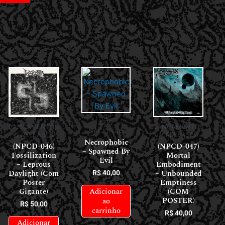
CDS
LANÇAMENTOS
LANÇAMENTOS
NACIONAIS
// RELEASES
// RELEASES
Necrophobic
(NPCD-046)
(NPCD-047)
– Spawned By
Fossilization
Mortal
Evil
– Leprous
Embodiment
Daylight (Com
– Unbounded
R$
40,00
Poster
Emptiness
Adicionar
Gigante)
(COM
POSTER)
ao
R$
50,00
carrinho
R$
40,00
Adicionar