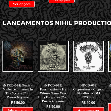
Ver opções
LANÇAMENTOS NIHIL PRODUCTI
LANÇAMENTOS //
LANÇAMENTOS //
LANÇAMENTOS //
RELEASES
RELEASES
RELEASES
(NPCD-054) Noxis –
(NPCD-053)
(NPCD-052)
(
Violence Inherent In
Fossilization – He
Cryptorium – Cryptic
The System (Com
Whose Name Was
Bloodlust (COM
Poster Gigante)
Long Forgotten (Com
POSTER)
Poster Gigante)
R$
50,00
R$
40,00
R$
50,00
Adicionar ao
Adicionar ao