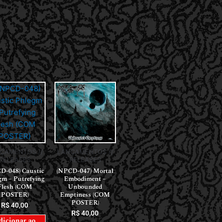
ÇAMENTOS //
LANÇAMENTOS //
RELEASES
RELEASES
D-048) Caustic
(NPCD-047) Mortal
gm – Putrefying
Embodiment –
Flesh (COM
Unbounded
POSTER)
Emptiness (COM
POSTER)
R$
40,00
R$
40,00
dicionar ao