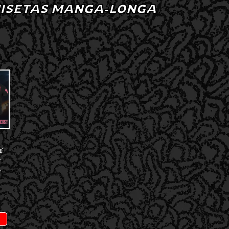
ISETAS MANGA-LONGA
Y
–
A