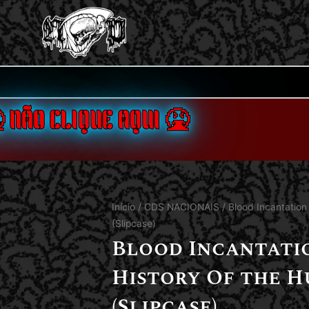
 NÃO CLIQUE AQUI 🤮
Início
/
CDS NACIONAIS
/ Blood Incantatio
(Slipcase)
Blood Incantati
History Of the 
(Slipcase)