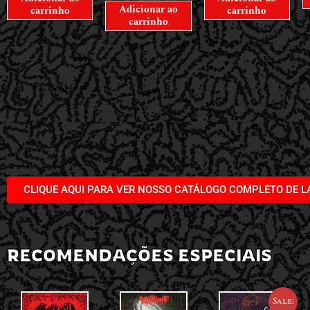
Adicionar ao
carrinho
carrinho
carrinho
CLIQUE AQUI PARA VER NOSSO CATÁLOGO COMPLETO DE 
RECOMENDAÇÕES ESPECIAIS
Sale!