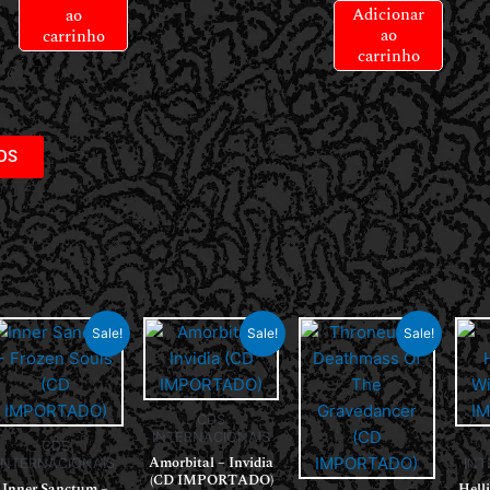
Adicionar
ao
ao
carrinho
carrinho
DS
Sale!
Sale!
Sale!
CDS
INTERNACIONAIS
CDS
Amorbital – Invidia
INTERNACIONAIS
INT
(CD IMPORTADO)
Inner Sanctum –
Hell