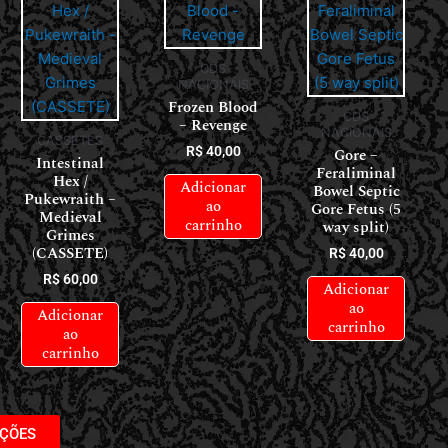
CDS
NACIONAIS
Frozen Blood
CDS
– Revenge
NACIONAIS
CASSETES
R$
40,00
Gore –
Intestinal
Feraliminal
Hex /
Adicionar
Bowel Septic
Pukewraith –
ao
Gore Fetus (5
Medieval
carrinho
way split)
Grimes
(CASSETE)
R$
40,00
R$
60,00
Adicionar
ao
Adicionar
carrinho
ao
carrinho
AÇÕES