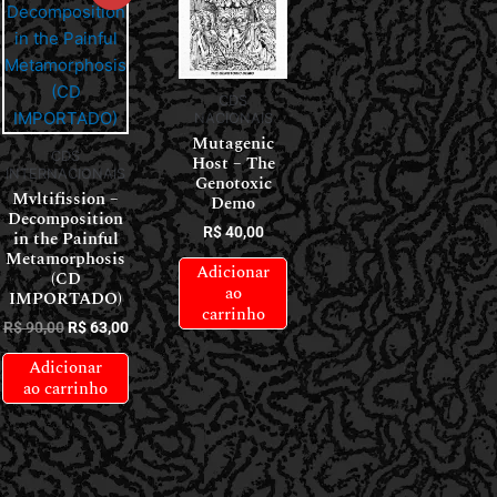
CDS
NACIONAIS
Mutagenic
CDS
Host – The
INTERNACIONAIS
Genotoxic
Mvltifission –
Demo
Decomposition
R$
40,00
in the Painful
Metamorphosis
Adicionar
(CD
ao
IMPORTADO)
carrinho
R$
90,00
R$
63,00
Adicionar
ao carrinho