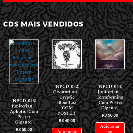
CDS MAIS VENDIDOS
LANÇAMENTOS
LANÇAMENTOS
// RELEASES
// RELEASES
(NPCD-052)
(NPCD-044)
LANÇAMENTOS
Cryptorium –
Jupiterian –
// RELEASES
Cryptic
Terraforming
(NPCD-045)
Bloodlust
(Com Poster
Jupiterian –
(COM
Gigante)
Aphotic (Com
POSTER)
R$
50,00
Poster
R$
40,00
Gigante)
Adicionar
R$
50,00
Adicionar
ao