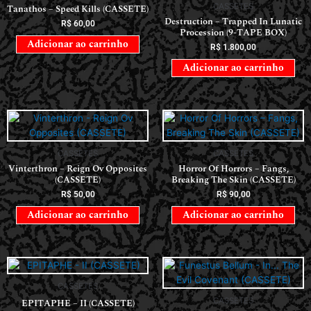
CASSETES
Tanathos – Speed Kills (CASSETE)
Destruction – Trapped In Lunatic
R$
60,00
Procession (9-TAPE BOX)
Adicionar ao carrinho
R$
1.800,00
Adicionar ao carrinho
CASSETES
CASSETES
Vinterthron – Reign Ov Opposites
Horror Of Horrors ‎– Fangs,
(CASSETE)
Breaking The Skin (CASSETE)
R$
50,00
R$
90,00
Adicionar ao carrinho
Adicionar ao carrinho
CASSETES
CASSETES
EPITAPHE – II (CASSETE)