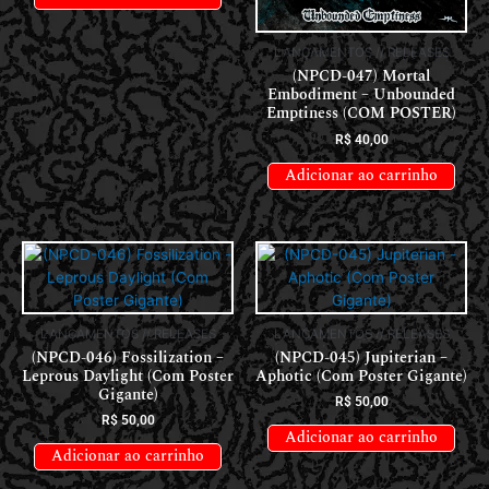
LANÇAMENTOS // RELEASES
(NPCD-047) Mortal
Embodiment – Unbounded
Emptiness (COM POSTER)
R$
40,00
Adicionar ao carrinho
LANÇAMENTOS // RELEASES
LANÇAMENTOS // RELEASES
(NPCD-046) Fossilization –
(NPCD-045) Jupiterian –
Leprous Daylight (Com Poster
Aphotic (Com Poster Gigante)
Gigante)
R$
50,00
R$
50,00
Adicionar ao carrinho
Adicionar ao carrinho