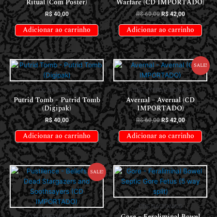
Ritual (Com Poster)
Warfare (CD IMPORTADO)
R$
40,00
R$
60,00
R$
42,00
Adicionar ao carrinho
Adicionar ao carrinho
Sale!
CDS NACIONAIS
CDS INTERNACIONAIS
Putrid Tomb – Putrid Tomb
Avernal – Avernal (CD
(Digipak)
IMPORTADO)
R$
40,00
R$
60,00
R$
42,00
Adicionar ao carrinho
Adicionar ao carrinho
Sale!
CDS NACIONAIS
Gore – Feraliminal Bowel
CDS INTERNACIONAIS