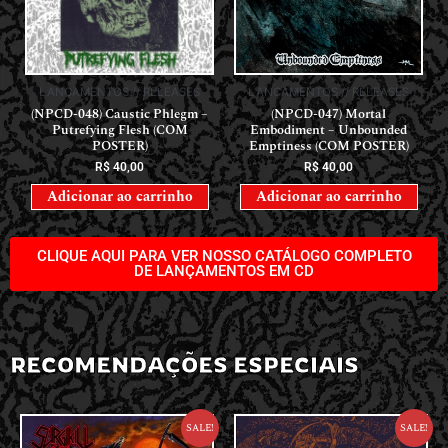
LANÇAMENTOS // RELEASES
LANÇAMENTOS // RELEASES
(NPCD-048) Caustic Phlegm –
(NPCD-047) Mortal
Putrefying Flesh (COM
Embodiment – Unbounded
POSTER)
Emptiness (COM POSTER)
R$
40,00
R$
40,00
Adicionar ao carrinho
Adicionar ao carrinho
CLIQUE AQUI PARA VER NOSSO CATÁLOGO COMPLETO
DE LANÇAMENTOS EM CD
RECOMENDAÇÕES ESPECIAIS
Sale!
Sale!