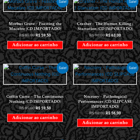
Sale!
Sale!
CDS INTERNACIONAIS
CDS INTERNACIONAIS
Morbus Grave – Feasting the
Crasher – The Human Killing /
Macabre (CD IMPORTADO)
Starvation (CD IMPORTADO)
R$
85,00
R$
90,00
R$
59,50
R$
63,00
Adicionar ao carrinho
Adicionar ao carrinho
Sale!
Sale!
CDS INTERNACIONAIS
CDS INTERNACIONAIS
Coffin Curse – The Continuous
Necrony – Pathological
Nothing (CD IMPORTADO)
Performances (CD SLIPCASE
IMPORTADO)
R$
85,00
R$
59,50
R$
80,00
R$
56,00
Adicionar ao carrinho
Adicionar ao carrinho