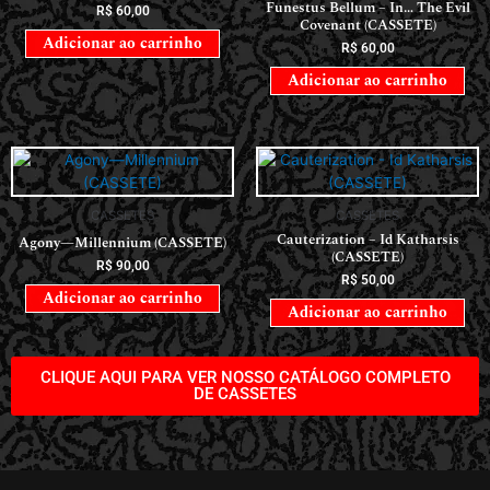
Funestus Bellum – In… The Evil
R$
60,00
Covenant (CASSETE)
Adicionar ao carrinho
R$
60,00
Adicionar ao carrinho
CASSETES
CASSETES
Cauterization – Id Katharsis
Agony—Millennium (CASSETE)
(CASSETE)
R$
90,00
R$
50,00
Adicionar ao carrinho
Adicionar ao carrinho
CLIQUE AQUI PARA VER NOSSO CATÁLOGO COMPLETO
DE CASSETES