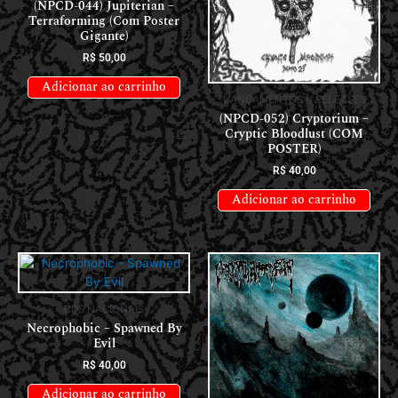
(NPCD-044) Jupiterian –
Terraforming (Com Poster
Gigante)
R$
50,00
Adicionar ao carrinho
LANÇAMENTOS // RELEASES
(NPCD-052) Cryptorium –
Cryptic Bloodlust (COM
POSTER)
R$
40,00
Adicionar ao carrinho
CDS NACIONAIS
Necrophobic – Spawned By
Evil
R$
40,00
Adicionar ao carrinho