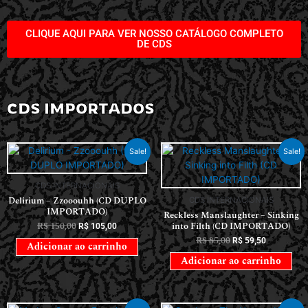
CLIQUE AQUI PARA VER NOSSO CATÁLOGO COMPLETO
DE CDS
CDS IMPORTADOS
Sale!
Sale!
CDS INTERNACIONAIS
Delirium – Zzooouhh (CD DUPLO
CDS INTERNACIONAIS
IMPORTADO)
Reckless Manslaughter – Sinking
R$
150,00
into Filth (CD IMPORTADO)
R$
105,00
R$
85,00
R$
59,50
Adicionar ao carrinho
Adicionar ao carrinho