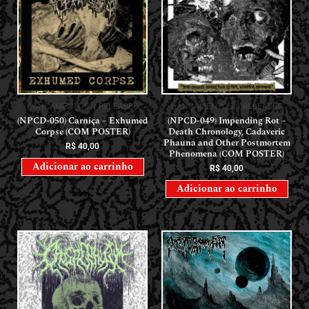
LANÇAMENTOS // RELEASES
LANÇAMENTOS // RELEASES
(NPCD-050) Carniça – Exhumed
(NPCD-049) Impending Rot –
Corpse (COM POSTER)
Death Chronology, Cadaveric
Phauna and Other Postmortem
R$
40,00
Phenomena (COM POSTER)
Adicionar ao carrinho
R$
40,00
Adicionar ao carrinho