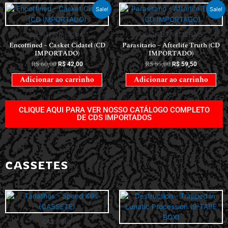
Sale!
Sale!
CDS INTERNACIONAIS
CDS INTERNACIONAIS
Encoffined – Casket Cidatel (CD
Parasitario – Afterlife Truth (CD
IMPORTADO)
IMPORTADO)
R$
60,00
R$
85,00
R$
42,00
R$
59,50
Adicionar ao carrinho
Adicionar ao carrinho
CLIQUE AQUI PARA VER NOSSO CATÁLOGO COMPLETO
DE CDS IMPORTADOS
CASSETES
CASSETES