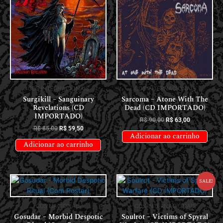
CDS INTERNACIONAIS
CDS INTERNACIONAIS
Surgikill – Sanguinary
Sarcoma – Atone With The
Revelations (CD
Dead (CD IMPORTADO)
IMPORTADO)
R$
90,00
R$
63,00
R$
85,00
R$
59,50
Adicionar ao carrinho
Adicionar ao carrinho
Sale!
CDS NACIONAIS
CDS INTERNACIONAIS
Gosudar – Morbid Despotic
Soulrot – Victims of Spyral