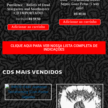
Septic Gore Fetus (5 way
Pustilence – Beliefs of Dead
split)
Stargazers and Soothsayers
(CD IMPORTADO)
R$
40,00
R$
85,00
R$
59,50
Adicionar ao carrinho
Adicionar ao carrinho
CLIQUE AQUI PARA VER NOSSA LISTA COMPLETA DE
INDICAÇÕES
CDS MAIS VENDIDOS
LANÇAMENTOS // RELEASES