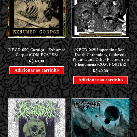
LANÇAMENTOS // RELEASES
LANÇAMENTOS // RELEASES
(NPCD-050) Carniça – Exhumed
(NPCD-049) Impending Rot –
Corpse (COM POSTER)
Death Chronology, Cadaveric
Phauna and Other Postmortem
R$
40,00
Phenomena (COM POSTER)
Adicionar ao carrinho
R$
40,00
Adicionar ao carrinho