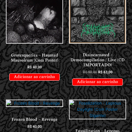
CDS INTERNACIONAIS
CDS NACIONAIS
Disincarnated –
Grotesqueries – Haunted
Democompilation / Live (CD
Mausoleum (Com Poster)
IMPORTADO)
R$
40,00
R$
90,00
R$
63,00
Adicionar ao carrinho
Adicionar ao carrinho
CDS NACIONAIS
Frozen Blood – Revenge
CDS NACIONAIS
R$
40,00
Fossilization – Leprous