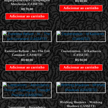
Regurgitated Guts – Esophageal
R$
60,00
Mutilation (CASSETE)
Adicionar ao carrinho
R$
70,00
Adicionar ao carrinho
CASSETES
CASSETES
Funestus Bellum – In… The Evil
Cauterization – Id Katharsis
Covenant (CASSETE)
(CASSETE)
R$
60,00
R$
50,00
Adicionar ao carrinho
Adicionar ao carrinho
CASSETES
Writhing Shadows – Writhing
CASSETES
Shadows (CASSETE)
Laparatomy – Ascendancy