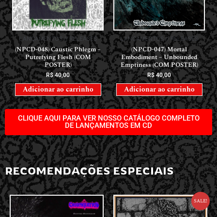
LANÇAMENTOS // RELEASES
LANÇAMENTOS // RELEASES
(NPCD-048) Caustic Phlegm –
(NPCD-047) Mortal
Putrefying Flesh (COM
Embodiment – Unbounded
POSTER)
Emptiness (COM POSTER)
R$
40,00
R$
40,00
Adicionar ao carrinho
Adicionar ao carrinho
CLIQUE AQUI PARA VER NOSSO CATÁLOGO COMPLETO
DE LANÇAMENTOS EM CD
RECOMENDAÇÕES ESPECIAIS
Sale!