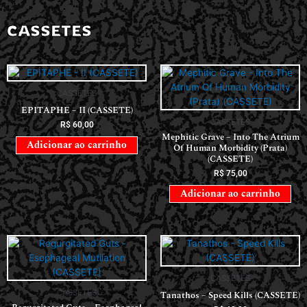
CASSETES
CASSETES
EPITAPHE – II (CASSETE)
CASSETES
R$
60,00
Mephitic Grave – Into The Atrium
Adicionar ao carrinho
Of Human Morbidity (Prata)
(CASSETE)
R$
75,00
Adicionar ao carrinho
CASSETES
CASSETES
Tanathos – Speed Kills (CASSETE)