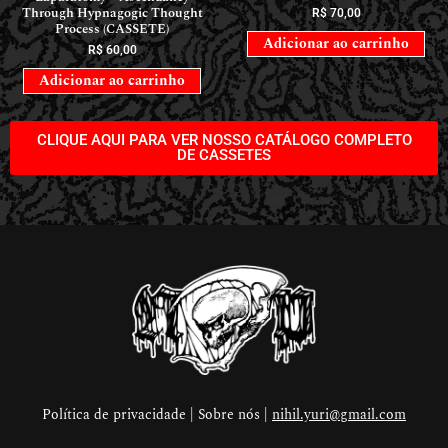
Through Hypnagogic Thought
R$
70,00
Process (CASSETE)
Adicionar ao carrinho
R$
60,00
Adicionar ao carrinho
CLIQUE AQUI PARA VER NOSSO CATÁLOGO COMPLETO
DE CASSETES
Política de privacidade | Sobre nós |
nihil.yuri@gmail.com