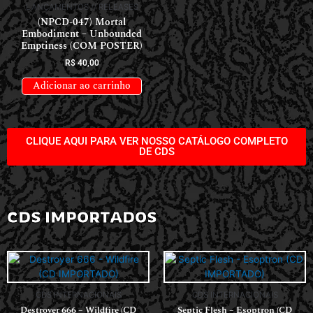
LANÇAMENTOS // RELEASES
(NPCD-047) Mortal
Embodiment – Unbounded
Emptiness (COM POSTER)
R$
40,00
Adicionar ao carrinho
CLIQUE AQUI PARA VER NOSSO CATÁLOGO COMPLETO
DE CDS
CDS IMPORTADOS
CDS INTERNACIONAIS
CDS INTERNACIONAIS
Destroyer 666 – Wildfire (CD
Septic Flesh – Esoptron (CD