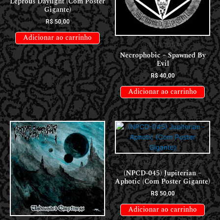
Leprous Daylight (Com Poster
Gigante)
R$
50,00
Adicionar ao carrinho
CDS NACIONAIS
Necrophobic – Spawned By
Evil
R$
40,00
Adicionar ao carrinho
LANÇAMENTOS // RELEASES
(NPCD-045) Jupiterian –
Aphotic (Com Poster Gigante)
R$
50,00
Adicionar ao carrinho