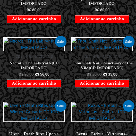
IMPORTADO)
IMPORTADO)
R$
80,00
R$
80,00
Adicionar ao carrinho
Adicionar ao carrinho
Sale!
Sale!
CDS INTERNACIONAIS
CDS INTERNACIONAIS
Necrot – The Labirynth (CD
Thou Shalt Not – Sanctuary of the
IMPORTADO)
Vile (CD IMPORTADO)
R$
80,00
R$
50,00
R$
56,00
R$
35,00
Adicionar ao carrinho
Adicionar ao carrinho
Sale!
Sale!
CDS INTERNACIONAIS
CDS INTERNACIONAIS
Ulven – Death Rites Upon a
Rexus – Erebus… Virtousus…