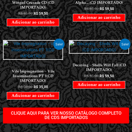
Winged Crusade CD (CD
Alpha… (CD IMPORTADO)
IMPORTADO)
R$
85,00
R$
59,50
R$
85,00
R$
59,50
Adicionar ao carrinho
Adicionar ao carrinho
Sale!
Sale!
CDS INTERNACIONAIS
Decaying – Shells Will Fall (CD
CDS INTERNACIONAIS
IMPORTADO)
Vile Impregnation – Vile
Inseminations PT 1(CD
R$
85,00
R$
59,50
IMPORTADO)
Adicionar ao carrinho
R$
50,00
R$
35,00
Adicionar ao carrinho
CLIQUE AQUI PARA VER NOSSO CATÁLOGO COMPLETO
DE CDS IMPORTADOS