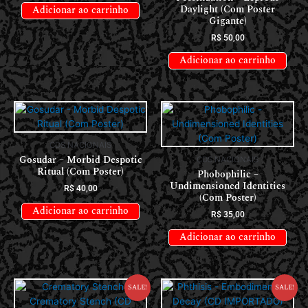
Daylight (Com Poster
Adicionar ao carrinho
Gigante)
R$
50,00
Adicionar ao carrinho
CDS NACIONAIS
Gosudar – Morbid Despotic
CDS NACIONAIS
Ritual (Com Poster)
Phobophilic –
Undimensioned Identities
R$
40,00
(Com Poster)
Adicionar ao carrinho
R$
35,00
Adicionar ao carrinho
Sale!
Sale!