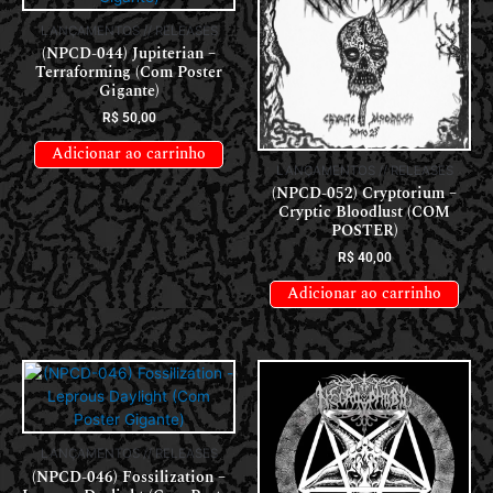
LANÇAMENTOS // RELEASES
(NPCD-044) Jupiterian –
Terraforming (Com Poster
Gigante)
R$
50,00
Adicionar ao carrinho
LANÇAMENTOS // RELEASES
(NPCD-052) Cryptorium –
Cryptic Bloodlust (COM
POSTER)
R$
40,00
Adicionar ao carrinho
LANÇAMENTOS // RELEASES
(NPCD-046) Fossilization –