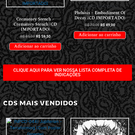
CDS INTERNACIONAIS
Phthisis – Embodiment Of
CDS INTERNACIONAIS
Decay (CD IMPORTADO)
Crematory Stench –
Crematory Stench (CD
R$
70,00
R$
49,00
IMPORTADO)
Adicionar ao carrinho
R$
85,00
R$
59,50
Adicionar ao carrinho
CLIQUE AQUI PARA VER NOSSA LISTA COMPLETA DE
INDICAÇÕES
CDS MAIS VENDIDOS