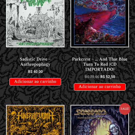
CDS NACIONAIS
CDS INTERNACIONAIS
Sadistic Drive –
Parkcrest – … And That Blue
Anthropophagy
Turn To Red (CD
IMPORTADO)
R$
40,00
R$
75,00
R$
52,50
Adicionar ao carrinho
Adicionar ao carrinho
Sale!