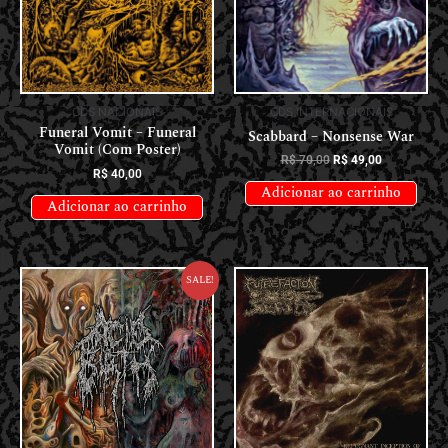
CDS NACIONAIS
CDS INTERNACIONAIS
Funeral Vomit – Funeral
Scabbard – Nonsense War
Vomit (Com Poster)
R$
70,00
R$
49,00
R$
40,00
Adicionar ao carrinho
Adicionar ao carrinho
Sale!