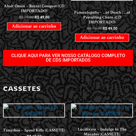
Absit Omen – Brutal Conquer (CD
CDS INTERNACIONAIS
IMPORTADO)
Funeralopolis – …of Death / …of
R$
70,00
Prevalling Chaos (CD
R$
49,00
IMPORTADO)
Adicionar ao carrinho
R$
70,00
R$
49,00
Adicionar ao carrinho
CLIQUE AQUI PARA VER NOSSO CATÁLOGO COMPLETO
DE CDS IMPORTADOS
CASSETES
CASSETES
CASSETES
Lucifixion – Indulge In The
Tanathos – Speed Kills (CASSETE)
Macabre (CASSETE)