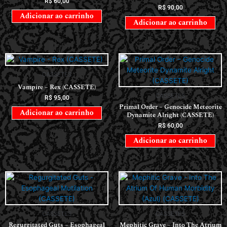
R$
60,00
R$
90,00
Adicionar ao carrinho
Adicionar ao carrinho
CASSETES
Vampire – Rex (CASSETE)
CASSETES
R$
95,00
Primal Order – Genocide Meteorite
Adicionar ao carrinho
Dynamite Alright (CASSETE)
R$
60,00
Adicionar ao carrinho
CASSETES
CASSETES
Regurgitated Guts – Esophageal
Mephitic Grave – Into The Atrium