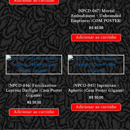
Adicionar ao carrinho
LANÇAMENTOS // RELEASES
(NPCD-047) Mortal
Embodiment – Unbounded
Emptiness (COM POSTER)
R$
40,00
Adicionar ao carrinho
LANÇAMENTOS // RELEASES
LANÇAMENTOS // RELEASES
(NPCD-046) Fossilization –
(NPCD-045) Jupiterian –
Leprous Daylight (Com Poster
Aphotic (Com Poster Gigante)
Gigante)
R$
50,00
R$
50,00
Adicionar ao carrinho
Adicionar ao carrinho