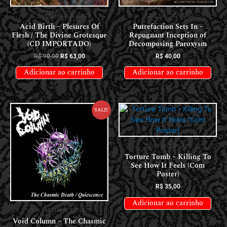
CDS INTERNACIONAIS
CDS NACIONAIS
Acid Birth – Plesures Of
Putrefaction Sets In –
Flesh / The Divine Grotesque
Repugnant Inception of
(CD IMPORTADO)
Decomposing Paroxysm
R$
90,00
R$
63,00
R$
40,00
Adicionar ao carrinho
Adicionar ao carrinho
Sale!
CDS NACIONAIS
Torture Tomb – Killing To
See How It Feels (Com
Poster)
R$
35,00
Adicionar ao carrinho
CDS INTERNACIONAIS
Void Column – The Chasmic