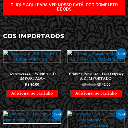
CLIQUE AQUI PARA VER NOSSO CATÁLOGO COMPLETO
DE CDS
CDS IMPORTADOS
Sale!
CDS INTERNACIONAIS
CDS INTERNACIONAIS
Destroyer 666 – Wildfire (CD
Priming Pressure – Last Odyssey
IMPORTADO)
(CD IMPORTADO)
R$
60,00
R$
80,00
R$
42,00
Adicionar ao carrinho
Adicionar ao carrinho
Sale!
Sale!