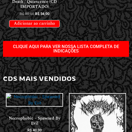
Death / Quiescence (CD
IMPORTADO)
R$
80,00
R$
56,00
Adicionar ao carrinho
CLIQUE AQUI PARA VER NOSSA LISTA COMPLETA DE
INDICAÇÕES
CDS MAIS VENDIDOS
CDS NACIONAIS
Necrophobic – Spawned By
Evil
R$
40,00