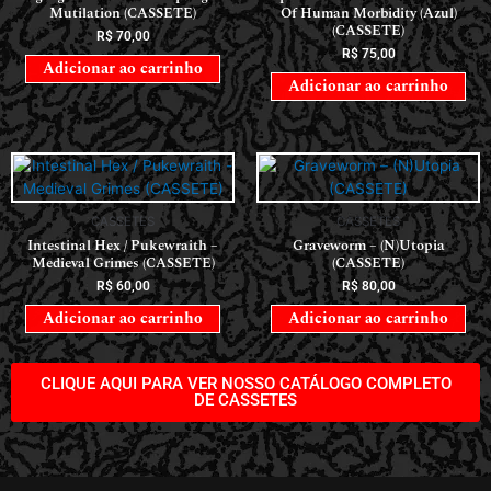
Mutilation (CASSETE)
Of Human Morbidity (Azul)
(CASSETE)
R$
70,00
R$
75,00
Adicionar ao carrinho
Adicionar ao carrinho
CASSETES
CASSETES
Intestinal Hex / Pukewraith –
Graveworm – (N)Utopia
Medieval Grimes (CASSETE)
(CASSETE)
R$
60,00
R$
80,00
Adicionar ao carrinho
Adicionar ao carrinho
CLIQUE AQUI PARA VER NOSSO CATÁLOGO COMPLETO
DE CASSETES