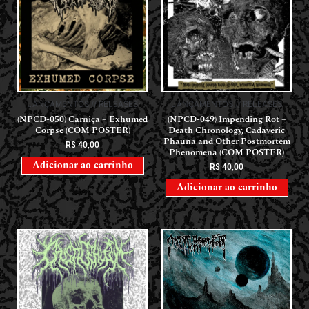
LANÇAMENTOS // RELEASES
LANÇAMENTOS // RELEASES
(NPCD-050) Carniça – Exhumed
(NPCD-049) Impending Rot –
Corpse (COM POSTER)
Death Chronology, Cadaveric
Phauna and Other Postmortem
R$
40,00
Phenomena (COM POSTER)
Adicionar ao carrinho
R$
40,00
Adicionar ao carrinho