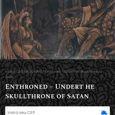
Início
/
CDS NACIONAIS
/ Enthroned – Undert he Skullthrone of
Satan
Enthroned – Undert he
Skullthrone of Satan