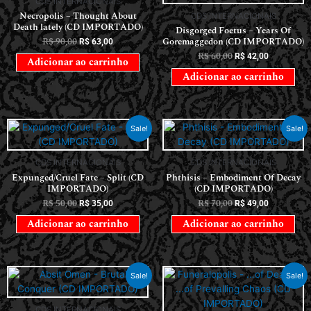
CDS INTERNACIONAIS
Necropolis – Thought About
CDS INTERNACIONAIS
Death lately (CD IMPORTADO)
Disgorged Foetus – Years Of
R$
90,00
Goremaggedon (CD IMPORTADO)
R$
63,00
R$
60,00
R$
42,00
Adicionar ao carrinho
Adicionar ao carrinho
Sale!
Sale!
CDS INTERNACIONAIS
CDS INTERNACIONAIS
Expunged/Cruel Fate – Split (CD
Phthisis – Embodiment Of Decay
IMPORTADO)
(CD IMPORTADO)
R$
50,00
R$
70,00
R$
35,00
R$
49,00
Adicionar ao carrinho
Adicionar ao carrinho
Sale!
Sale!
CDS INTERNACIONAIS