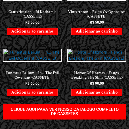
CASSETES
CASSETES
Cauterization – Id Katharsis
Vinterthron – Reign Ov Opposites
(CASSETE)
(CASSETE)
R$
50,00
R$
50,00
Adicionar ao carrinho
Adicionar ao carrinho
CASSETES
CASSETES
Funestus Bellum – In… The Evil
Horror Of Horrors ‎– Fangs,
Covenant (CASSETE)
Breaking The Skin (CASSETE)
R$
60,00
R$
90,00
Adicionar ao carrinho
Adicionar ao carrinho
CLIQUE AQUI PARA VER NOSSO CATÁLOGO COMPLETO
DE CASSETES