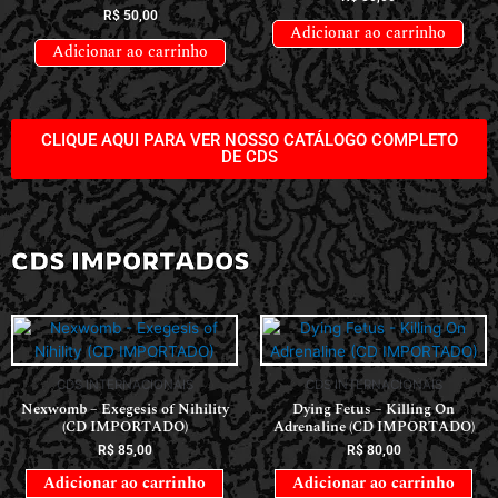
R$
50,00
Adicionar ao carrinho
Adicionar ao carrinho
CLIQUE AQUI PARA VER NOSSO CATÁLOGO COMPLETO
DE CDS
CDS IMPORTADOS
CDS INTERNACIONAIS
CDS INTERNACIONAIS
Nexwomb – Exegesis of Nihility
Dying Fetus – Killing On
(CD IMPORTADO)
Adrenaline (CD IMPORTADO)
R$
85,00
R$
80,00
Adicionar ao carrinho
Adicionar ao carrinho