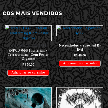
CDS MAIS VENDIDOS
CDS NACIONAIS
Necrophobic – Spawned By
LANÇAMENTOS // RELEASES
Evil
(NPCD-044) Jupiterian –
Terraforming (Com Poster
R$
40,00
Gigante)
Adicionar ao carrinho
R$
50,00
Adicionar ao carrinho