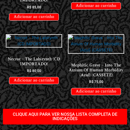
IMPORTADO)
Adicionar ao carrinho
R$
85,00
Adicionar ao carrinho
CDS INTERNACIONAIS
Necrot – The Labirynth (CD
CASSETES
IMPORTADO)
Mephitic Grave – Into The
Atrium Of Human Morbidity
R$
80,00
(Azul) (CASSETE)
Adicionar ao carrinho
R$
75,00
Adicionar ao carrinho
CLIQUE AQUI PARA VER NOSSA LISTA COMPLETA DE
INDICAÇÕES