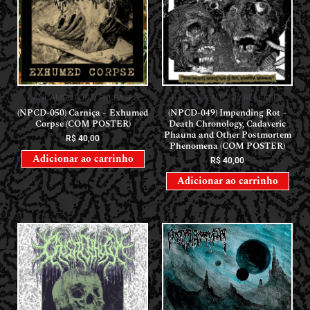
LANÇAMENTOS // RELEASES
LANÇAMENTOS // RELEASES
(NPCD-050) Carniça – Exhumed
(NPCD-049) Impending Rot –
Corpse (COM POSTER)
Death Chronology, Cadaveric
Phauna and Other Postmortem
R$
40,00
Phenomena (COM POSTER)
Adicionar ao carrinho
R$
40,00
Adicionar ao carrinho