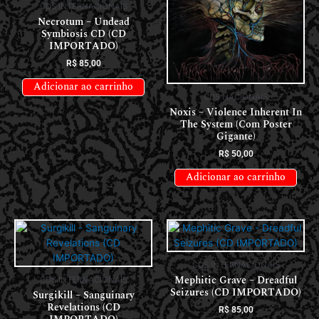
CDS INTERNACIONAIS
Necrotum – Undead
Symbiosis CD (CD
IMPORTADO)
R$
85,00
Adicionar ao carrinho
CDS NACIONAIS
Noxis – Violence Inherent In
The System (Com Poster
Gigante)
R$
50,00
Adicionar ao carrinho
CDS INTERNACIONAIS
Mephitic Grave – Dreadful
CDS INTERNACIONAIS
Seizures (CD IMPORTADO)
Surgikill – Sanguinary
Revelations (CD
R$
85,00