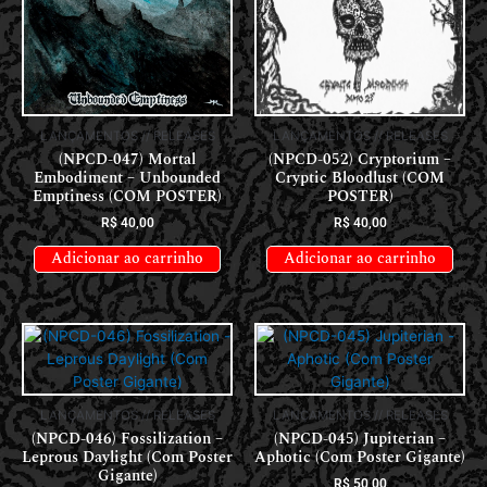
LANÇAMENTOS // RELEASES
LANÇAMENTOS // RELEASES
(NPCD-047) Mortal
(NPCD-052) Cryptorium –
Embodiment – Unbounded
Cryptic Bloodlust (COM
Emptiness (COM POSTER)
POSTER)
R$
40,00
R$
40,00
Adicionar ao carrinho
Adicionar ao carrinho
LANÇAMENTOS // RELEASES
LANÇAMENTOS // RELEASES
(NPCD-046) Fossilization –
(NPCD-045) Jupiterian –
Leprous Daylight (Com Poster
Aphotic (Com Poster Gigante)
Gigante)
R$
50,00