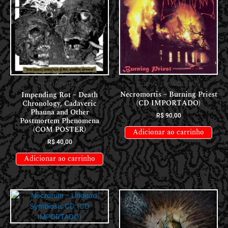
CDS INTERNACIONAIS
CDS NACIONAIS
Necromortis – Burning Priest
Impending Rot – Death
(CD IMPORTADO)
Chronology, Cadaveric
Phauna and Other
R$
90,00
Postmortem Phenomena
(COM POSTER)
Adicionar ao carrinho
R$
40,00
Adicionar ao carrinho