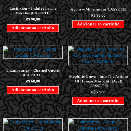
CASSETES
CASSETES
Lucifixion – Indulge In The
Agony—Millennium (CASSETE)
Macabre (CASSETE)
R$
90,00
R$
90,00
Adicionar ao carrinho
Adicionar ao carrinho
CASSETES
Thaumaturgy – Charnel Gnosis
CASSETES
(CASSETE)
Mephitic Grave – Into The Atrium
Of Human Morbidity (Azul)
R$
60,00
(CASSETE)
Adicionar ao carrinho
R$
75,00
Adicionar ao carrinho