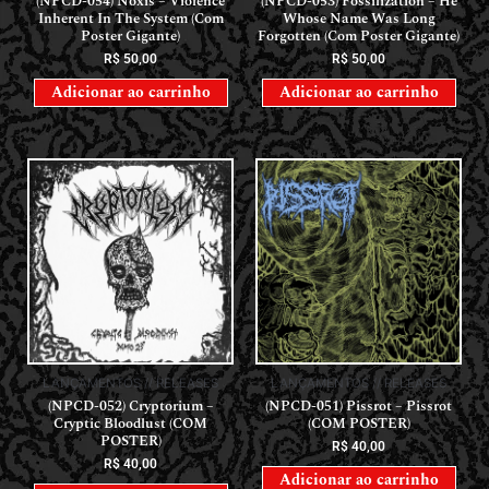
(NPCD-054) Noxis – Violence
(NPCD-053) Fossilization – He
Inherent In The System (Com
Whose Name Was Long
Poster Gigante)
Forgotten (Com Poster Gigante)
R$
50,00
R$
50,00
Adicionar ao carrinho
Adicionar ao carrinho
LANÇAMENTOS // RELEASES
LANÇAMENTOS // RELEASES
(NPCD-052) Cryptorium –
(NPCD-051) Pissrot – Pissrot
Cryptic Bloodlust (COM
(COM POSTER)
POSTER)
R$
40,00
R$
40,00
Adicionar ao carrinho