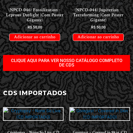
LANÇAMENTOS // RELEASES
LANÇAMENTOS // RELEASES
(NPCD-046) Fossilization –
(NPCD-044) Jupiterian –
Leprous Daylight (Com Poster
Terraforming (Com Poster
Gigante)
Gigante)
R$
50,00
R$
50,00
Adicionar ao carrinho
Adicionar ao carrinho
CLIQUE AQUI PARA VER NOSSO CATÁLOGO COMPLETO
DE CDS
CDS IMPORTADOS
CDS INTERNACIONAIS
CDS INTERNACIONAIS
Cryptopsy – None So Live (CD
Goregast – Covered in Skin (CD