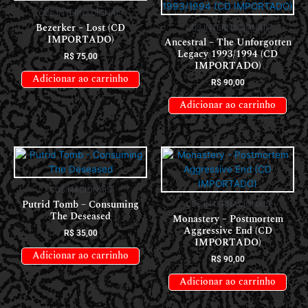
CDS INTERNACIONAIS
Bezerker – Lost (CD
CDS INTERNACIONAIS
IMPORTADO)
Ancestral – The Unforgotten
Legacy 1993/1994 (CD
R$
75,00
IMPORTADO)
Adicionar ao carrinho
R$
90,00
Adicionar ao carrinho
CDS NACIONAIS
Putrid Tomb – Consuming
CDS INTERNACIONAIS
The Deseased
Monastery – Postmortem
Aggressive End (CD
R$
35,00
IMPORTADO)
Adicionar ao carrinho
R$
90,00
Adicionar ao carrinho