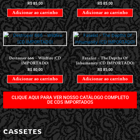
R$
85,00
R$
85,00
Adicionar ao carrinho
Adicionar ao carrinho
CDS INTERNACIONAIS
CDS INTERNACIONAIS
Destroyer 666 – Wildfire (CD
Fatalist – The Depths Of
IMPORTADO)
Inhumanity (CD IMPORTADO)
R$
80,00
R$
85,00
Adicionar ao carrinho
Adicionar ao carrinho
CLIQUE AQUI PARA VER NOSSO CATÁLOGO COMPLETO
DE CDS IMPORTADOS
CASSETES