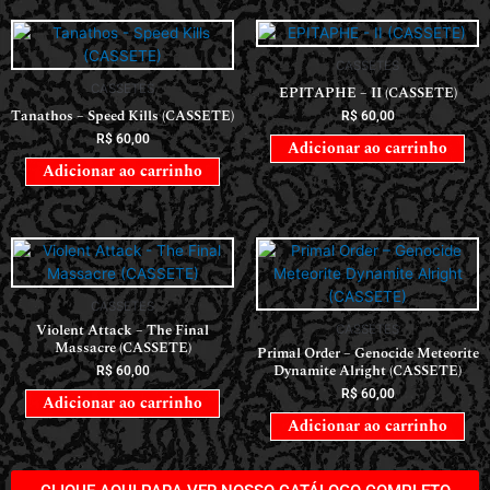
CASSETES
CASSETES
EPITAPHE – II (CASSETE)
Tanathos – Speed Kills (CASSETE)
R$
60,00
R$
60,00
Adicionar ao carrinho
Adicionar ao carrinho
CASSETES
Violent Attack – The Final
CASSETES
Massacre (CASSETE)
Primal Order – Genocide Meteorite
Dynamite Alright (CASSETE)
R$
60,00
R$
60,00
Adicionar ao carrinho
Adicionar ao carrinho