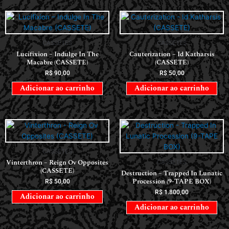
CASSETES
CASSETES
Lucifixion – Indulge In The
Cauterization – Id Katharsis
Macabre (CASSETE)
(CASSETE)
R$
90,00
R$
50,00
Adicionar ao carrinho
Adicionar ao carrinho
CASSETES
Vinterthron – Reign Ov Opposites
CASSETES
(CASSETE)
Destruction – Trapped In Lunatic
Procession (9-TAPE BOX)
R$
50,00
R$
1.800,00
Adicionar ao carrinho
Adicionar ao carrinho