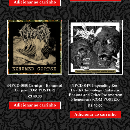
Adicionar ao carrinho
LANÇAMENTOS // RELEASES
LANÇAMENTOS // RELEASES
(NPCD-050) Carniça – Exhumed
(NPCD-049) Impending Rot –
Corpse (COM POSTER)
Death Chronology, Cadaveric
Phauna and Other Postmortem
R$
40,00
Phenomena (COM POSTER)
Adicionar ao carrinho
R$
40,00
Adicionar ao carrinho