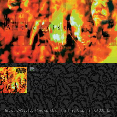
Início
/
CASSETES
/ Necrophobic – The Third Antichrist (CASSETE)