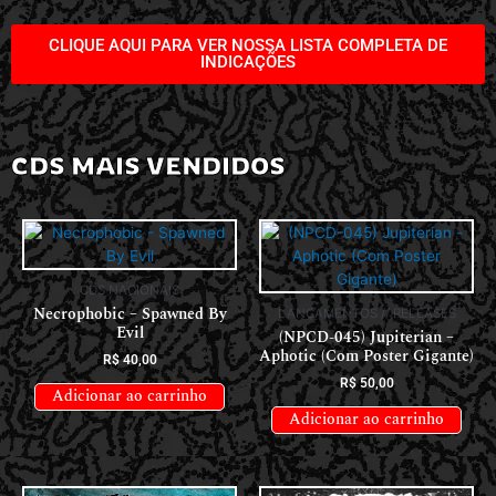
CLIQUE AQUI PARA VER NOSSA LISTA COMPLETA DE
INDICAÇÕES
CDS MAIS VENDIDOS
CDS NACIONAIS
Necrophobic – Spawned By
LANÇAMENTOS // RELEASES
Evil
(NPCD-045) Jupiterian –
Aphotic (Com Poster Gigante)
R$
40,00
R$
50,00
Adicionar ao carrinho
Adicionar ao carrinho