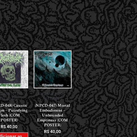
ÇAMENTOS //
LANÇAMENTOS //
RELEASES
RELEASES
D-048) Caustic
(NPCD-047) Mortal
gm – Putrefying
Embodiment –
Flesh (COM
Unbounded
POSTER)
Emptiness (COM
POSTER)
R$
40,00
R$
40,00
dicionar ao