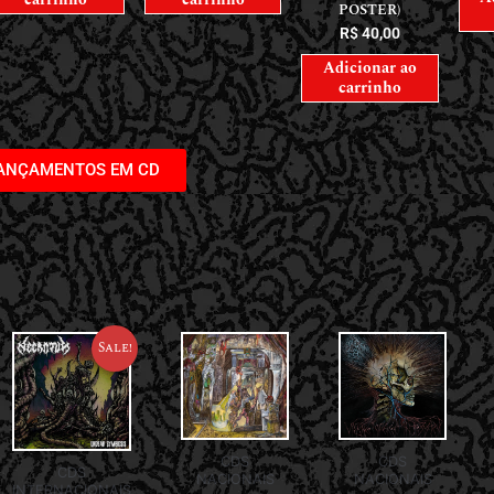
POSTER)
R$
40,00
Adicionar ao
carrinho
LANÇAMENTOS EM CD
Sale!
CDS
CDS
CDS
NACIONAIS
NACIONAIS
INTERNACIONAIS