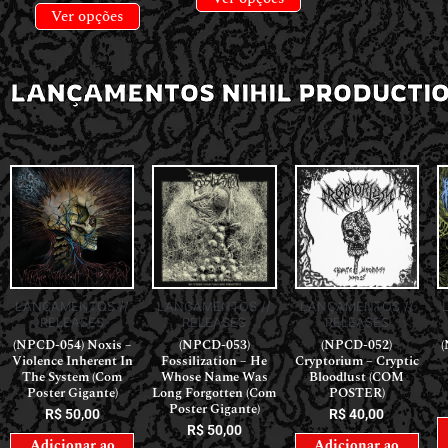
Ver opções
LANÇAMENTOS NIHIL PRODUCTI
LANÇAMENTOS //
LANÇAMENTOS //
LANÇAMENTOS //
RELEASES
RELEASES
RELEASES
(NPCD-054) Noxis –
(NPCD-053)
(NPCD-052)
(
Violence Inherent In
Fossilization – He
Cryptorium – Cryptic
The System (Com
Whose Name Was
Bloodlust (COM
Poster Gigante)
Long Forgotten (Com
POSTER)
Poster Gigante)
R$
50,00
R$
40,00
R$
50,00
Adicionar ao
Adicionar ao