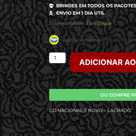
BRINDES EM TODOS OS PACOTE
ENVIO EM 1 DIA UTIL
Disponibilidade:
Em estoque
Até 12x sem cartão
com a Linha de C
ADICIONAR A
OU COMPRE P
CD NACIONAL // NOVO – LACRADO