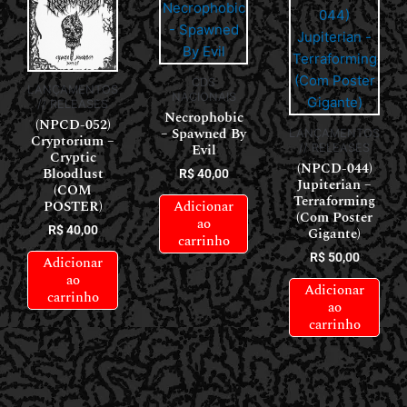
CDS
LANÇAMENTOS
NACIONAIS
// RELEASES
Necrophobic
(NPCD-052)
– Spawned By
LANÇAMENTOS
Cryptorium –
Evil
// RELEASES
Cryptic
(NPCD-044)
Bloodlust
R$
40,00
Jupiterian –
(COM
Terraforming
Adicionar
POSTER)
(Com Poster
ao
R$
40,00
Gigante)
carrinho
R$
50,00
Adicionar
ao
Adicionar
carrinho
ao
carrinho