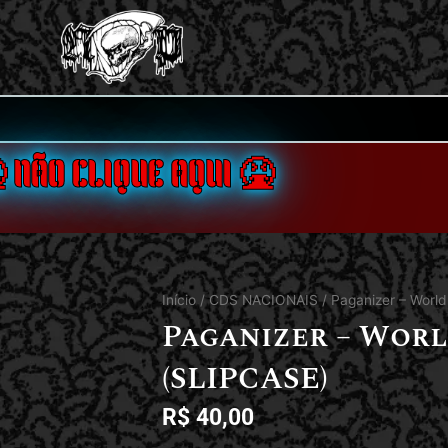
 NÃO CLIQUE AQUI 🤮
Início
/
CDS NACIONAIS
/ Paganizer – Worl
Paganizer – Wor
(SLIPCASE)
R$
40,00