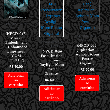
LANÇAMENTOS
// RELEASES
(NPCD-047)
LANÇAMENTOS
Mortal
// RELEASES
Embodiment
LANÇAMENTOS
(NPCD-045)
// RELEASES
– Unbounded
Jupiterian –
Emptiness
(NPCD-046)
Aphotic (Com
(COM
Fossilization
Poster
POSTER)
– Leprous
Gigante)
Daylight (Com
R$
40,00
Poster
R$
50,00
Gigante)
Adicionar
Adicionar
ao
R$
50,00
ao
carrinho
carrinho
Adicionar
ao
carrinho