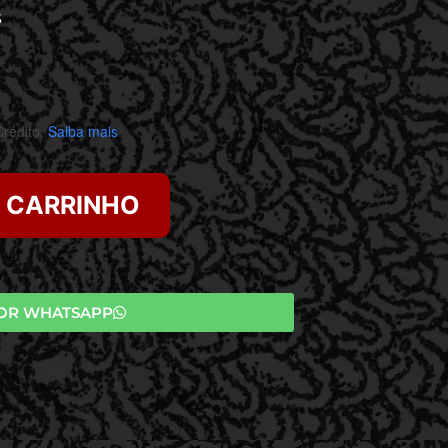
S
rédito.
Saiba mais
O CARRINHO
OR WHATSAPP