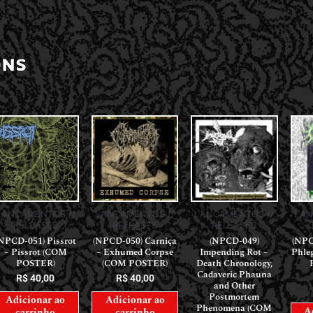
ONS
LANÇAMENTOS //
LANÇAMENTOS //
LANÇAMENTOS //
LAN
RELEASES
RELEASES
RELEASES
NPCD-051) Pissrot
(NPCD-050) Carniça
(NPCD-049)
(NPC
– Pissrot (COM
– Exhumed Corpse
Impending Rot –
Phle
POSTER)
(COM POSTER)
Death Chronology,
Cadaveric Phauna
R$
40,00
R$
40,00
and Other
Postmortem
Adicionar ao
Adicionar ao
Phenomena (COM
A
carrinho
carrinho