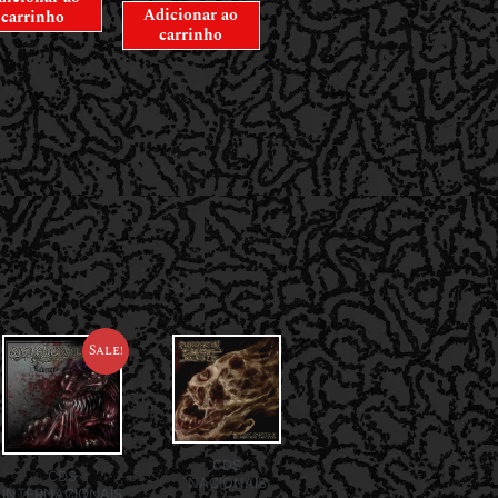
Adicionar ao
carrinho
carrinho
Sale!
CDS
CDS
NACIONAIS
INTERNACIONAIS