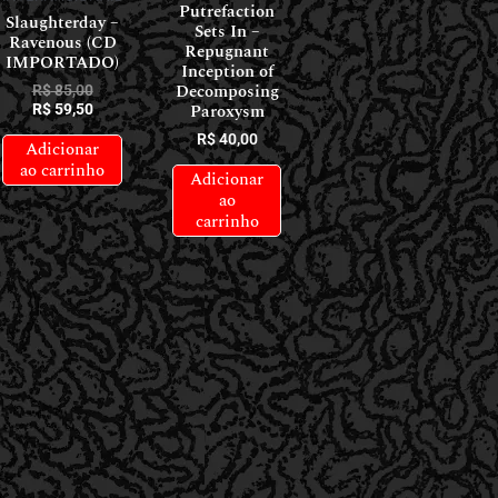
Putrefaction
Slaughterday –
Sets In –
Ravenous (CD
Repugnant
IMPORTADO)
Inception of
Decomposing
R$
85,00
Paroxysm
R$
59,50
R$
40,00
Adicionar
ao carrinho
Adicionar
ao
carrinho