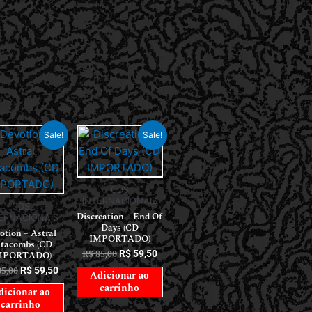
Sale!
Sale!
CDS
INTERNACIONAIS
CDS
Discreation – End Of
ERNACIONAIS
Days (CD
otion – Astral
IMPORTADO)
tacombs (CD
R$
85,00
R$
59,50
MPORTADO)
5,00
R$
59,50
Adicionar ao
carrinho
dicionar ao
carrinho