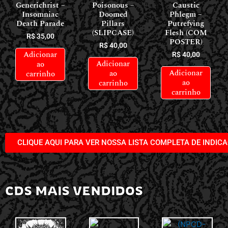
Generichrist –
Poisonous –
Caustic
Insomniac
Doomed
Phlegm –
Death Parade
Pillars
Putrefying
(SLIPCASE)
Flesh (COM
R$
35,00
POSTER)
R$
40,00
Adicionar
R$
40,00
Adicionar
ao
Adicionar
ao
carrinho
ao
carrinho
carrinho
CLIQUE AQUI PARA VER NOSSA LISTA COMPLETA DE INDIC
CDS MAIS VENDIDOS