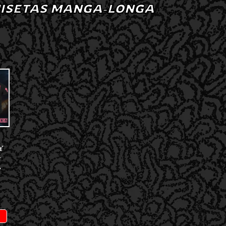
ISETAS MANGA-LONGA
Y
–
A