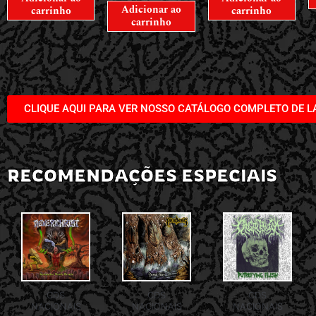
Adicionar ao
carrinho
carrinho
carrinho
CLIQUE AQUI PARA VER NOSSO CATÁLOGO COMPLETO DE 
RECOMENDAÇÕES ESPECIAIS
CDS
CDS
CDS
NACIONAIS
NACIONAIS
NACIONAIS