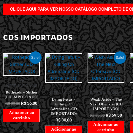
CLIQUE AQUI PARA VER NOSSO CATÁLOGO COMPLETO DE C
CDS IMPORTADOS
Sale!
Sale!
CDS
INTERNACIONAIS
CDS
CDS
Rotheads – Slither
INTERNACIONAIS
INTERNACIONAIS
(CD IMPORTADO)
Dying Fetus –
Weak Aside – The
R$
80,00
R$
56,00
Killing On
Next Offensive (CD
Adrenaline (CD
IMPORTADO)
Adicionar ao
IMPORTADO)
R$
85,00
R$
59,50
carrinho
R$
80,00
Adicionar ao
Adicionar ao
carrinho