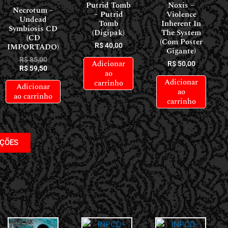
Putrid Tomb
Noxis –
Necrotum –
– Putrid
Violence
Undead
Tomb
Inherent In
Symbiosis CD
(Digipak)
The System
(CD
(Com Poster
IMPORTADO)
R$
40,00
Gigante)
R$
85,00
Adicionar
R$
50,00
R$
59,50
ao
Adicionar
carrinho
Adicionar
ao
ao carrinho
carrinho
AÇÕES