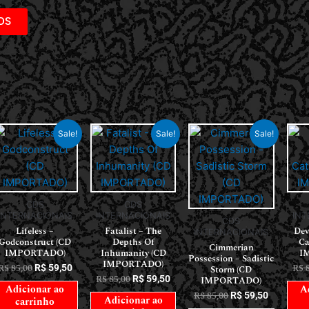
DS
Sale!
Sale!
Sale!
CDS
CDS
INTERNACIONAIS
INTERNACIONAIS
INT
CDS
Lifeless –
Fatalist – The
Dev
INTERNACIONAIS
Godconstruct (CD
Depths Of
Ca
Cimmerian
IMPORTADO)
Inhumanity (CD
I
Possession – Sadistic
IMPORTADO)
R$
85,00
R$
8
R$
59,50
Storm (CD
R$
85,00
R$
59,50
IMPORTADO)
Adicionar ao
A
R$
85,00
R$
59,50
Adicionar ao
carrinho