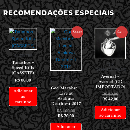
RECOMENDAÇÕES ESPECIAIS
Sale!
Sale!
CASSETES
Tanathos –
CDS
Speed Kills
INTERNACIONAIS
(CASSETE)
Avernal –
CDS
R$
60,00
Avernal (CD
INTERNACIONAIS
IMPORTADO)
God Macabre –
Adicionar
Live at
R$
60,00
ao
Asakusa
R$
42,00
carrinho
Deathfest 2017
Adicionar
R$
100,00
ao carrinho
R$
70,00
Adicionar