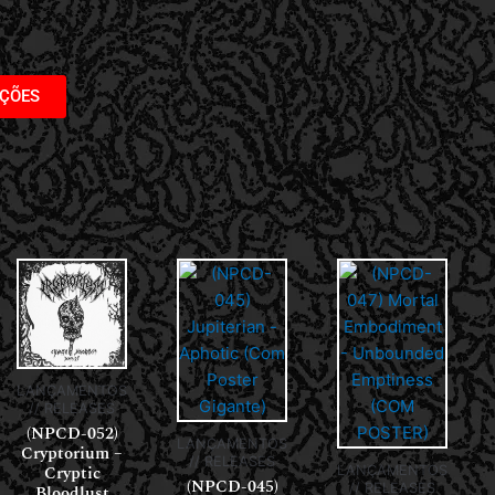
AÇÕES
LANÇAMENTOS
// RELEASES
(NPCD-052)
LANÇAMENTOS
Cryptorium –
// RELEASES
Cryptic
LANÇAMENTOS
(NPCD-045)
// RELEASES
Bloodlust