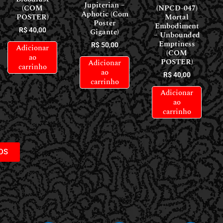
Jupiterian –
(COM
(NPCD-047)
Aphotic (Com
POSTER)
Mortal
Poster
Embodiment
R$
40,00
Gigante)
– Unbounded
Emptiness
R$
50,00
Adicionar
(COM
ao
POSTER)
Adicionar
carrinho
ao
R$
40,00
carrinho
Adicionar
ao
carrinho
DS