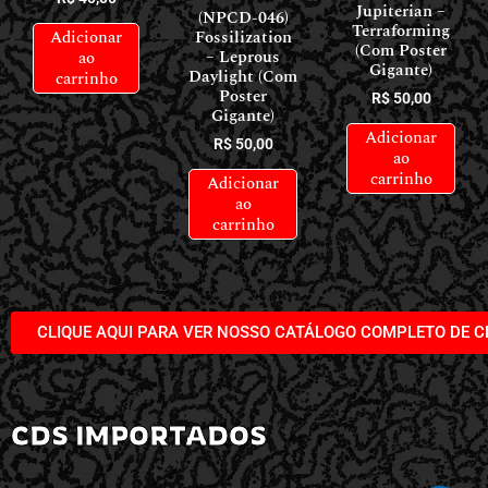
Jupiterian –
(NPCD-046)
Terraforming
Adicionar
Fossilization
(Com Poster
– Leprous
ao
Gigante)
Daylight (Com
carrinho
Poster
R$
50,00
Gigante)
Adicionar
R$
50,00
ao
carrinho
Adicionar
ao
carrinho
CLIQUE AQUI PARA VER NOSSO CATÁLOGO COMPLETO DE C
CDS IMPORTADOS