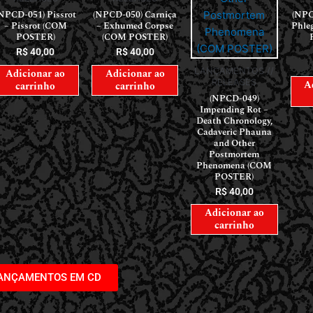
NPCD-051) Pissrot
(NPCD-050) Carniça
(NPC
– Pissrot (COM
– Exhumed Corpse
Phle
POSTER)
(COM POSTER)
R$
40,00
R$
40,00
LANÇAMENTOS //
Adicionar ao
Adicionar ao
RELEASES
A
carrinho
carrinho
(NPCD-049)
Impending Rot –
Death Chronology,
Cadaveric Phauna
and Other
Postmortem
Phenomena (COM
POSTER)
R$
40,00
Adicionar ao
carrinho
LANÇAMENTOS EM CD