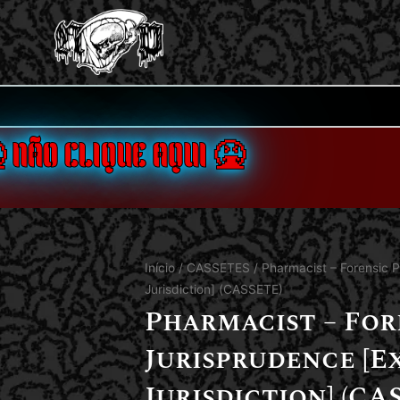
 NÃO CLIQUE AQUI 🤮
Início
/
CASSETES
/ Pharmacist – Forensic 
Jurisdiction] (CASSETE)
Pharmacist – Fo
Jurisprudence [
Jurisdiction] (CA