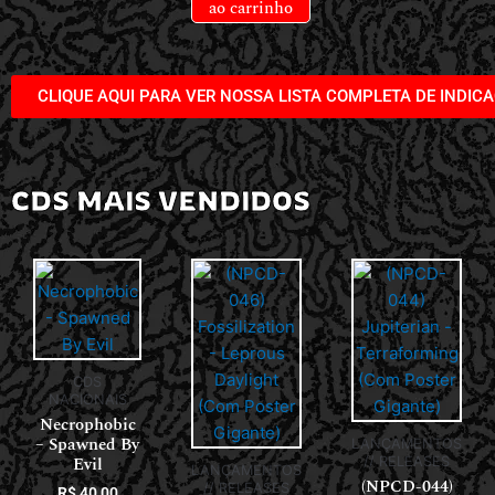
ao carrinho
CLIQUE AQUI PARA VER NOSSA LISTA COMPLETA DE INDIC
CDS MAIS VENDIDOS
CDS
NACIONAIS
Necrophobic
– Spawned By
LANÇAMENTOS
Evil
// RELEASES
LANÇAMENTOS
(NPCD-044)
// RELEASES
R$
40,00