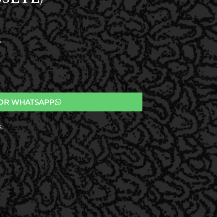
S
OR WHATSAPP
.