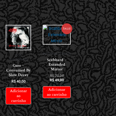
Sale!
CDS
INTERNACIONAIS
CDS
Scabbard –
NACIONAIS
Extended
Gore –
Mirror
Consumed By
Slow Decay
R$
70,00
R$
49,00
R$
40,00
Adicionar
Adicionar
ao carrinho
ao
carrinho