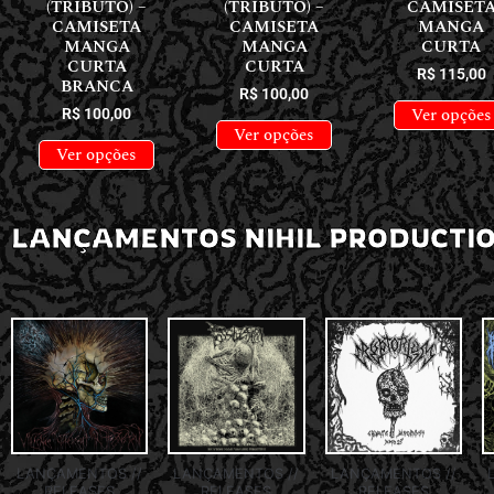
(TRIBUTO) –
(TRIBUTO) –
CAMISET
CAMISETA
CAMISETA
MANGA
MANGA
MANGA
CURTA
CURTA
CURTA
R$
115,00
BRANCA
R$
100,00
Ver opções
R$
100,00
Ver opções
Ver opções
LANÇAMENTOS NIHIL PRODUCTI
LANÇAMENTOS //
LANÇAMENTOS //
LANÇAMENTOS //
RELEASES
RELEASES
RELEASES