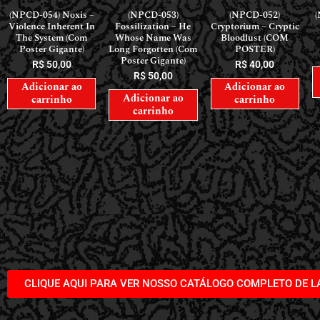
(NPCD-054) Noxis –
(NPCD-053)
(NPCD-052)
(
Violence Inherent In
Fossilization – He
Cryptorium – Cryptic
The System (Com
Whose Name Was
Bloodlust (COM
Poster Gigante)
Long Forgotten (Com
POSTER)
Poster Gigante)
R$
50,00
R$
40,00
R$
50,00
Adicionar ao
Adicionar ao
Adicionar ao
carrinho
carrinho
carrinho
CLIQUE AQUI PARA VER NOSSO CATÁLOGO COMPLETO DE 