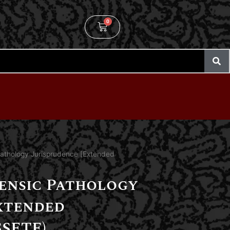
0
Pathology Jurisprudence [Extended
rensic Pathology
Extended
SSETE)