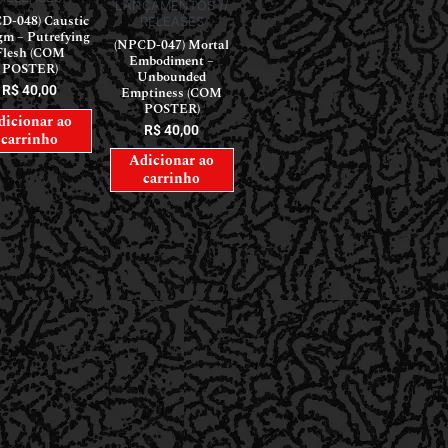
LANÇAMENTOS //
D-048) Caustic
RELEASES
gm – Putrefying
(NPCD-047) Mortal
Flesh (COM
Embodiment –
POSTER)
Unbounded
R$
40,00
Emptiness (COM
POSTER)
dicionar ao
R$
40,00
carrinho
Adicionar ao
carrinho