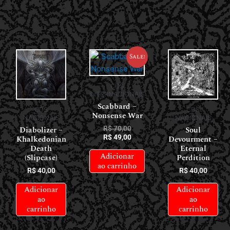
Sale!
CDS
INTERNACIONAIS
Scabbard –
CDS
CDS
Nonsense War
NACIONAIS
NACIONAIS
Diabolizer –
Soul
R$
70,00
R$
49,00
Khalkedonian
Devourment –
Death
Eternal
Adicionar
(Slipcase)
Perdition
ao carrinho
R$
40,00
R$
40,00
Adicionar
Adicionar
ao
ao
carrinho
carrinho