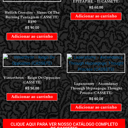
EPITAPHE – II (CASSETE)
CASSETES
R$
60,00
Hellish Crossfire – Slaves Of The
Adicionar ao carrinho
Burning Pentagram (CASSETE)
R$90
R$
90,00
Adicionar ao carrinho
CASSETES
Vinterthron – Reign Ov Opposites
CASSETES
(CASSETE)
Laparatomy – Ascendancy
Through Hypnagogic Thought
R$
50,00
Process (CASSETE)
Adicionar ao carrinho
R$
60,00
Adicionar ao carrinho
CLIQUE AQUI PARA VER NOSSO CATÁLOGO COMPLETO