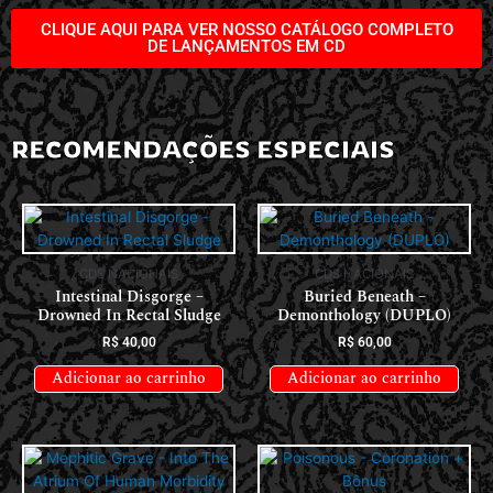
CLIQUE AQUI PARA VER NOSSO CATÁLOGO COMPLETO
DE LANÇAMENTOS EM CD
RECOMENDAÇÕES ESPECIAIS
CDS NACIONAIS
CDS NACIONAIS
Intestinal Disgorge –
Buried Beneath –
Drowned In Rectal Sludge
Demonthology (DUPLO)
R$
40,00
R$
60,00
Adicionar ao carrinho
Adicionar ao carrinho