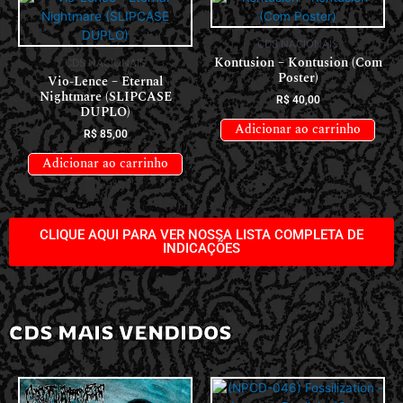
CDS NACIONAIS
Kontusion – Kontusion (Com
CDS NACIONAIS
Poster)
Vio-Lence – Eternal
Nightmare (SLIPCASE
R$
40,00
DUPLO)
Adicionar ao carrinho
R$
85,00
Adicionar ao carrinho
CLIQUE AQUI PARA VER NOSSA LISTA COMPLETA DE
INDICAÇÕES
CDS MAIS VENDIDOS