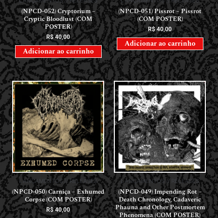
LANÇAMENTOS // RELEASES
LANÇAMENTOS // RELEASES
(NPCD-052) Cryptorium –
(NPCD-051) Pissrot – Pissrot
Cryptic Bloodlust (COM
(COM POSTER)
POSTER)
R$
40,00
R$
40,00
Adicionar ao carrinho
Adicionar ao carrinho
LANÇAMENTOS // RELEASES
LANÇAMENTOS // RELEASES
(NPCD-050) Carniça – Exhumed
(NPCD-049) Impending Rot –
Corpse (COM POSTER)
Death Chronology, Cadaveric
Phauna and Other Postmortem
R$
40,00
Phenomena (COM POSTER)