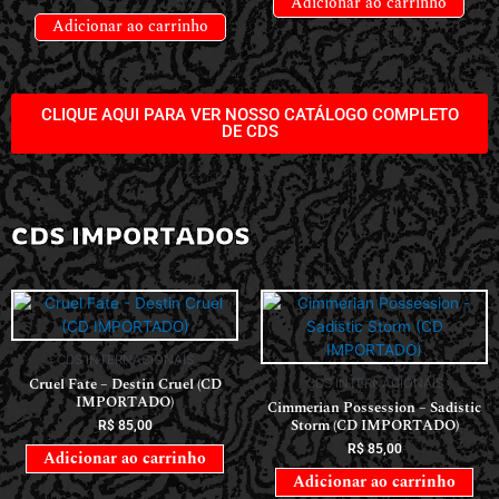
Adicionar ao carrinho
Adicionar ao carrinho
CLIQUE AQUI PARA VER NOSSO CATÁLOGO COMPLETO
DE CDS
CDS IMPORTADOS
CDS INTERNACIONAIS
Cruel Fate – Destin Cruel (CD
CDS INTERNACIONAIS
IMPORTADO)
Cimmerian Possession – Sadistic
Storm (CD IMPORTADO)
R$
85,00
R$
85,00
Adicionar ao carrinho
Adicionar ao carrinho