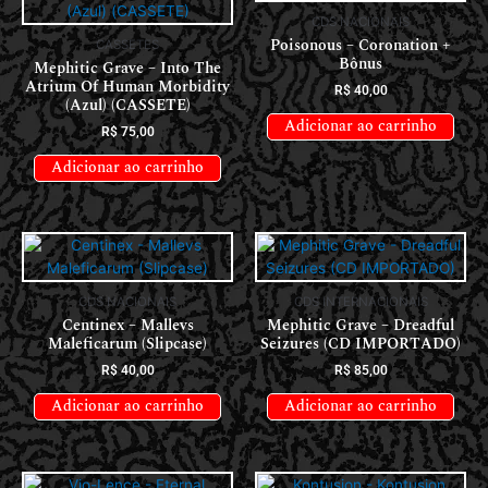
CDS NACIONAIS
Poisonous – Coronation +
CASSETES
Bônus
Mephitic Grave – Into The
Atrium Of Human Morbidity
R$
40,00
(Azul) (CASSETE)
Adicionar ao carrinho
R$
75,00
Adicionar ao carrinho
CDS NACIONAIS
CDS INTERNACIONAIS
Centinex – Mallevs
Mephitic Grave – Dreadful
Maleficarum (Slipcase)
Seizures (CD IMPORTADO)
R$
40,00
R$
85,00
Adicionar ao carrinho
Adicionar ao carrinho