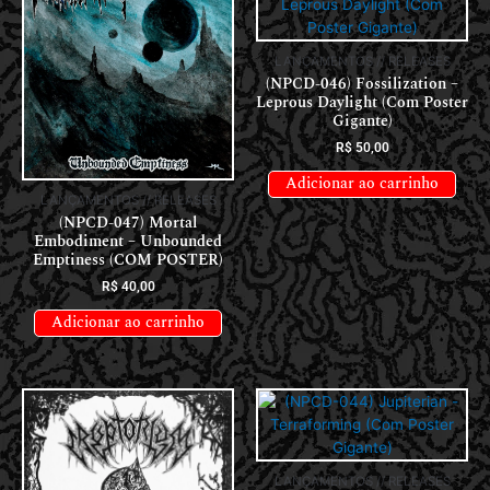
LANÇAMENTOS // RELEASES
(NPCD-046) Fossilization –
Leprous Daylight (Com Poster
Gigante)
R$
50,00
Adicionar ao carrinho
LANÇAMENTOS // RELEASES
(NPCD-047) Mortal
Embodiment – Unbounded
Emptiness (COM POSTER)
R$
40,00
Adicionar ao carrinho
LANÇAMENTOS // RELEASES