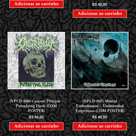
Adicionar ao carrinho
R$
40,00
Adicionar ao carrinho
LANÇAMENTOS // RELEASES
LANÇAMENTOS // RELEASES
(NPCD-048) Caustic Phlegm –
(NPCD-047) Mortal
Putrefying Flesh (COM
Embodiment – Unbounded
POSTER)
Emptiness (COM POSTER)
R$
40,00
R$
40,00
Adicionar ao carrinho
Adicionar ao carrinho