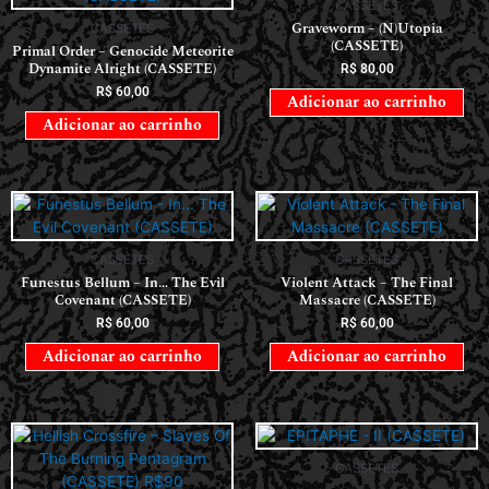
CASSETES
Graveworm – (N)Utopia
CASSETES
(CASSETE)
Primal Order – Genocide Meteorite
Dynamite Alright (CASSETE)
R$
80,00
R$
60,00
Adicionar ao carrinho
Adicionar ao carrinho
CASSETES
CASSETES
Funestus Bellum – In… The Evil
Violent Attack – The Final
Covenant (CASSETE)
Massacre (CASSETE)
R$
60,00
R$
60,00
Adicionar ao carrinho
Adicionar ao carrinho
CASSETES