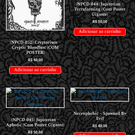
(NPCD-044) Jupiterian –
Terraforming (Com Poster
Gigante)
R$
50,00
Adicionar ao carrinho
LANÇAMENTOS // RELEASES
(NPCD-052) Cryptorium –
Cryptic Bloodlust (COM
POSTER)
R$
40,00
Adicionar ao carrinho
CDS NACIONAIS
Necrophobic – Spawned By
LANÇAMENTOS // RELEASES
Evil
(NPCD-045) Jupiterian –
Aphotic (Com Poster Gigante)
R$
40,00
R$
50,00