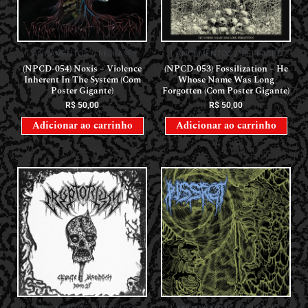
LANÇAMENTOS // RELEASES
LANÇAMENTOS // RELEASES
(NPCD-054) Noxis – Violence
(NPCD-053) Fossilization – He
Inherent In The System (Com
Whose Name Was Long
Poster Gigante)
Forgotten (Com Poster Gigante)
R$
50,00
R$
50,00
Adicionar ao carrinho
Adicionar ao carrinho