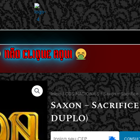
NÃO CLIQUE AQUI
Início
/
CDS NACIONAIS
/ Saxon – Sacrific
Saxon – Sacrific
DUPLO)
CONSUL