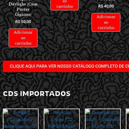
ao
Daylight (Com
carrinho
R$
40,00
Poster
Gigante)
Adicionar
ao
R$
50,00
carrinho
Adicionar
ao
carrinho
CLIQUE AQUI PARA VER NOSSO CATÁLOGO COMPLETO DE C
CDS IMPORTADOS