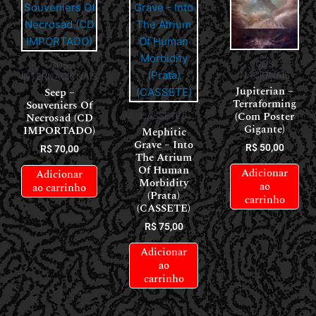
CDS
CDS
NACIONAIS
INTERNACIONAIS
Jupiterian –
Seep –
Terraforming
Souveniers Of
(Com Poster
Necrosad (CD
CASSETES
Gigante)
IMPORTADO)
Mephitic
Grave – Into
R$
50,00
R$
70,00
The Atrium
Of Human
Adicionar
Adicionar
Morbidity
ao
ao carrinho
(Prata)
carrinho
(CASSETE)
R$
75,00
Adicionar
ao
carrinho