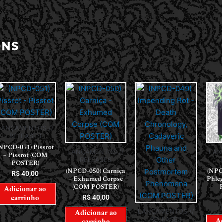
ONS
LANÇAMENTOS //
RELEASES
NPCD-051) Pissrot
LANÇAMENTOS //
LAN
– Pissrot (COM
RELEASES
POSTER)
(NPCD-050) Carniça
(NPC
R$
40,00
– Exhumed Corpse
Phle
(COM POSTER)
Adicionar ao
carrinho
R$
40,00
LANÇAMENTOS //
Adicionar ao
RELEASES
A
carrinho