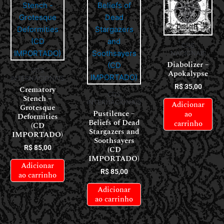
CDS
NACIONAIS
Diabolizer –
CDS
Apokalypse
INTERNACIONAIS
R$
35,00
Crematory
CDS
Stench –
INTERNACIONAIS
Adicionar
Grotesque
Pustilence –
ao
Deformities
Beliefs of Dead
carrinho
(CD
Stargazers and
IMPORTADO)
Soothsayers
R$
85,00
(CD
IMPORTADO)
Adicionar
R$
85,00
ao carrinho
Adicionar
ao carrinho