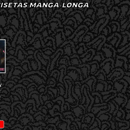
ISETAS MANGA-LONGA
Y
–
A