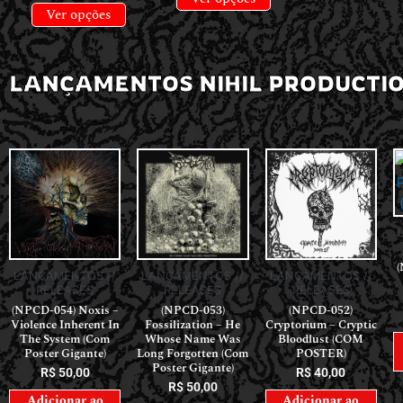
Ver opções
LANÇAMENTOS NIHIL PRODUCTI
(
LANÇAMENTOS //
LANÇAMENTOS //
LANÇAMENTOS //
RELEASES
RELEASES
RELEASES
(NPCD-054) Noxis –
(NPCD-053)
(NPCD-052)
Violence Inherent In
Fossilization – He
Cryptorium – Cryptic
The System (Com
Whose Name Was
Bloodlust (COM
Poster Gigante)
Long Forgotten (Com
POSTER)
Poster Gigante)
R$
50,00
R$
40,00
R$
50,00
Adicionar ao
Adicionar ao