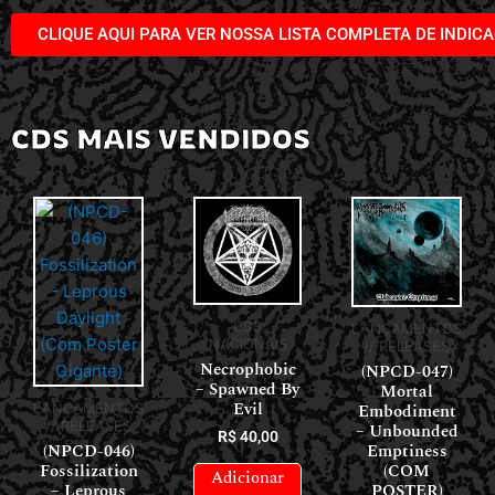
CLIQUE AQUI PARA VER NOSSA LISTA COMPLETA DE INDIC
CDS MAIS VENDIDOS
CDS
LANÇAMENTOS
NACIONAIS
// RELEASES
Necrophobic
(NPCD-047)
– Spawned By
Mortal
Evil
Embodiment
LANÇAMENTOS
// RELEASES
– Unbounded
R$
40,00
(NPCD-046)
Emptiness
Fossilization
(COM
Adicionar
– Leprous
POSTER)