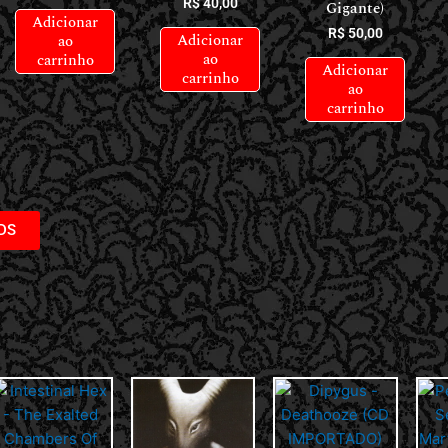
R$
40,00
Gigante)
Adicionar
R$
50,00
Adicionar
ao
ao
carrinho
Adicionar
carrinho
ao
carrinho
DS