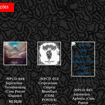
AÇÕES
LANÇAMENTOS
LANÇAMENTOS
// RELEASES
// RELEASES
(NPCD-044)
(NPCD-052)
LANÇAMENTOS
Jupiterian –
Cryptorium –
// RELEASES
Terraforming
Cryptic
(NPCD-045)
(Com Poster
Bloodlust
Jupiterian –
Gigante)
(COM
Aphotic (Com
POSTER)
R$
50,00
Poster