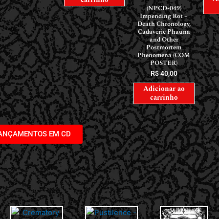
(NPCD-049)
Impending Rot –
Death Chronology,
Cadaveric Phauna
and Other
Postmortem
Phenomena (COM
POSTER)
R$
40,00
Adicionar ao
carrinho
LANÇAMENTOS EM CD