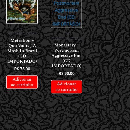
CDS
INTERNACIONAIS
CDS
INTERNACIONAIS
Metralion –
Monastery –
Quo Vadis / A
Postmortem
Mosh In Brazil
Aggressive End
(CD
(CD
IMPORTADO)
IMPORTADO)
R$
75,00
R$
90,00
Adicionar
Adicionar
ao carrinho
ao carrinho