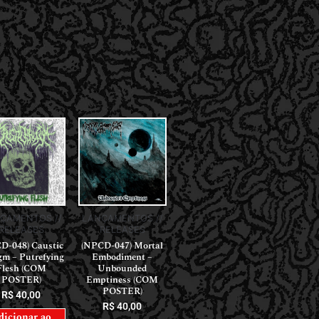
ÇAMENTOS //
LANÇAMENTOS //
RELEASES
RELEASES
D-048) Caustic
(NPCD-047) Mortal
gm – Putrefying
Embodiment –
Flesh (COM
Unbounded
POSTER)
Emptiness (COM
POSTER)
R$
40,00
R$
40,00
dicionar ao