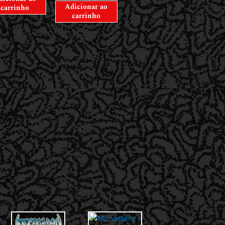
Adicionar ao
carrinho
carrinho