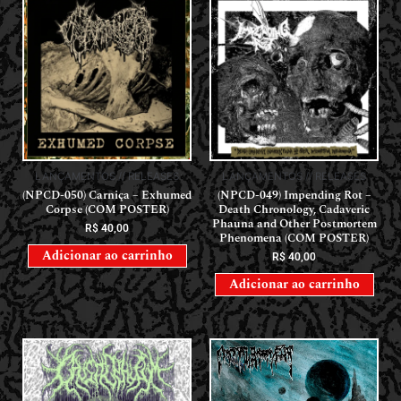
LANÇAMENTOS // RELEASES
LANÇAMENTOS // RELEASES
(NPCD-050) Carniça – Exhumed
(NPCD-049) Impending Rot –
Corpse (COM POSTER)
Death Chronology, Cadaveric
Phauna and Other Postmortem
R$
40,00
Phenomena (COM POSTER)
Adicionar ao carrinho
R$
40,00
Adicionar ao carrinho