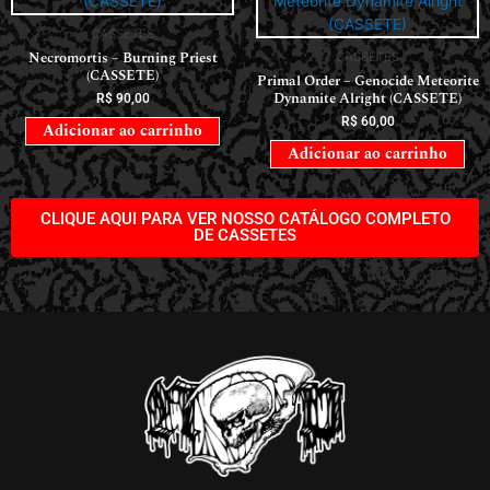
CASSETES
Necromortis – Burning Priest
CASSETES
(CASSETE)
Primal Order – Genocide Meteorite
Dynamite Alright (CASSETE)
R$
90,00
R$
60,00
Adicionar ao carrinho
Adicionar ao carrinho
CLIQUE AQUI PARA VER NOSSO CATÁLOGO COMPLETO
DE CASSETES