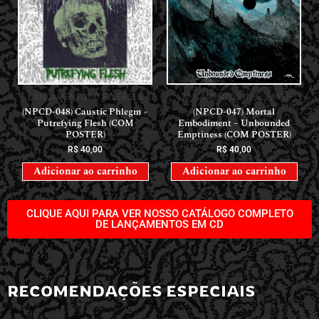
LANÇAMENTOS // RELEASES
LANÇAMENTOS // RELEASES
(NPCD-048) Caustic Phlegm –
(NPCD-047) Mortal
Putrefying Flesh (COM
Embodiment – Unbounded
POSTER)
Emptiness (COM POSTER)
R$
40,00
R$
40,00
Adicionar ao carrinho
Adicionar ao carrinho
CLIQUE AQUI PARA VER NOSSO CATÁLOGO COMPLETO
DE LANÇAMENTOS EM CD
RECOMENDAÇÕES ESPECIAIS