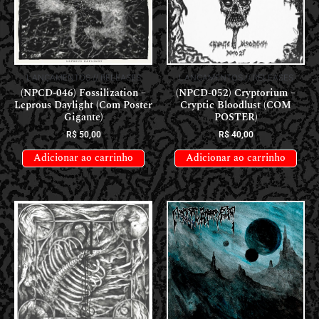
LANÇAMENTOS // RELEASES
LANÇAMENTOS // RELEASES
(NPCD-046) Fossilization –
(NPCD-052) Cryptorium –
Leprous Daylight (Com Poster
Cryptic Bloodlust (COM
Gigante)
POSTER)
R$
50,00
R$
40,00
Adicionar ao carrinho
Adicionar ao carrinho