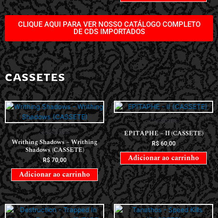
CLIQUE AQUI PARA VER NOSSO CATÁLOGO COMPLETO
DE CDS IMPORTADOS
CASSETES
CASSETES
CASSETES
EPITAPHE – II (CASSETE)
Writhing Shadows – Writhing
R$
60,00
Shadows (CASSETE)
Adicionar ao carrinho
R$
70,00
Adicionar ao carrinho