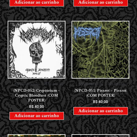
Adicionar ao carrinho
Adicionar ao carrinho
LANÇAMENTOS // RELEASES
LANÇAMENTOS // RELEASES
(NPCD-052) Cryptorium –
(NPCD-051) Pissrot – Pissrot
Cryptic Bloodlust (COM
(COM POSTER)
POSTER)
R$
40,00
R$
40,00
Adicionar ao carrinho
Adicionar ao carrinho