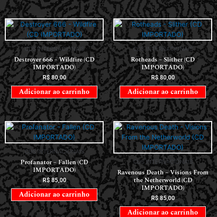
CDS INTERNACIONAIS
CDS INTERNACIONAIS
Destroyer 666 – Wildfire (CD
Rotheads – Slither (CD
IMPORTADO)
IMPORTADO)
R$
80,00
R$
80,00
Adicionar ao carrinho
Adicionar ao carrinho
CDS INTERNACIONAIS
Profanator – Fallen (CD
CDS INTERNACIONAIS
IMPORTADO)
Ravenous Death – Visions From
the Netherworld (CD
R$
85,00
IMPORTADO)
Adicionar ao carrinho
R$
85,00
Adicionar ao carrinho