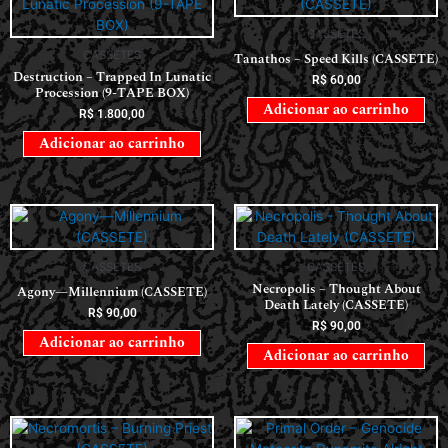
CASSETES
CASSETES
Tanathos – Speed Kills (CASSETE)
Destruction – Trapped In Lunatic
R$
60,00
Procession (9-TAPE BOX)
Adicionar ao carrinho
R$
1.800,00
Adicionar ao carrinho
CASSETES
CASSETES
Necropolis – Thought About
Agony—Millennium (CASSETE)
Death Lately (CASSETE)
R$
90,00
R$
90,00
Adicionar ao carrinho
Adicionar ao carrinho