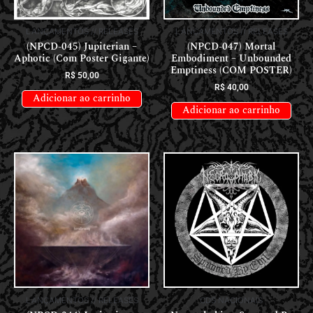
LANÇAMENTOS // RELEASES
LANÇAMENTOS // RELEASES
(NPCD-045) Jupiterian –
(NPCD-047) Mortal
Aphotic (Com Poster Gigante)
Embodiment – Unbounded
Emptiness (COM POSTER)
R$
50,00
R$
40,00
Adicionar ao carrinho
Adicionar ao carrinho
LANÇAMENTOS // RELEASES
CDS NACIONAIS