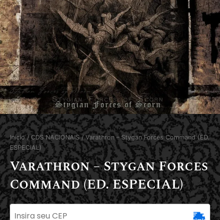
Início
/
CDS NACIONAIS
/ Varathron – Stygan Forces Command (ED.
ESPECIAL)
Varathron – Stygan Forces
Command (ED. ESPECIAL)