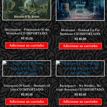
CDS INTERNACIONAIS
CDS INTERNACIONAIS
Discreation – Procriation Of the
Mortician – Hooked Up For
Wretched (CD IMPORTADO)
Barbecue (CD IMPORTADO)
R$
85,00
R$
80,00
Adicionar ao carrinho
Adicionar ao carrinho
CDS INTERNACIONAIS
CDS INTERNACIONAIS
Graveyard Of Souls – Shadows Of
Resurgency – No Worlds… No
Life (CD IMPORTADO)
Gods Beyound (CD IMPORTADO)
R$
85,00
R$
85,00
Adicionar ao carrinho
Adicionar ao carrinho