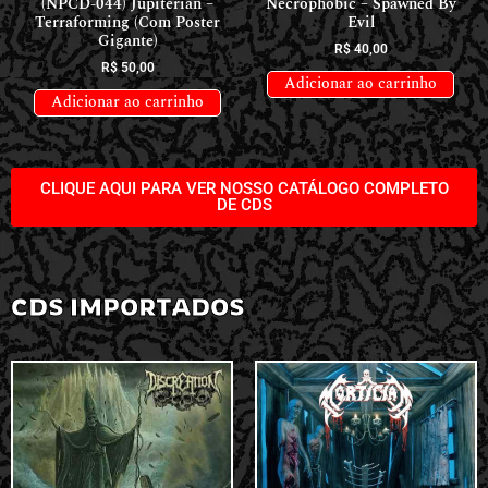
(NPCD-044) Jupiterian –
Necrophobic – Spawned By
Terraforming (Com Poster
Evil
Gigante)
R$
40,00
R$
50,00
Adicionar ao carrinho
Adicionar ao carrinho
CLIQUE AQUI PARA VER NOSSO CATÁLOGO COMPLETO
DE CDS
CDS IMPORTADOS