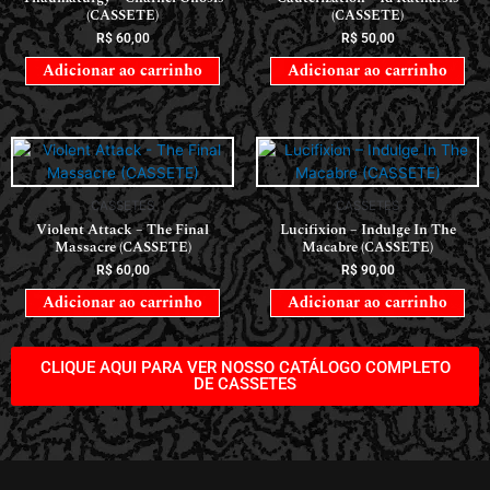
(CASSETE)
(CASSETE)
R$
60,00
R$
50,00
Adicionar ao carrinho
Adicionar ao carrinho
CASSETES
CASSETES
Violent Attack – The Final
Lucifixion – Indulge In The
Massacre (CASSETE)
Macabre (CASSETE)
R$
60,00
R$
90,00
Adicionar ao carrinho
Adicionar ao carrinho
CLIQUE AQUI PARA VER NOSSO CATÁLOGO COMPLETO
DE CASSETES