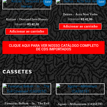
Sale!
Sale!
CDS INTERNACIONAIS
CDS INTERNACIONAIS
Deitus – Acta Non Verba
Keitzer – Descend Into Heresy
R$
60,00
R$
42,00
R$
60,00
R$
42,00
Adicionar ao carrinho
Adicionar ao carrinho
CLIQUE AQUI PARA VER NOSSO CATÁLOGO COMPLETO
DE CDS IMPORTADOS
CASSETES
CASSETES
CASSETES
Funestus Bellum – In… The Evil
Agony—Millennium (CASSETE)