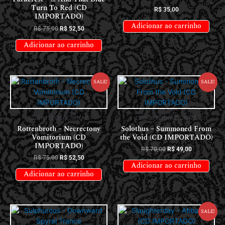
Turn To Red (CD
R$
35,00
IMPORTADO)
Adicionar ao carrinho
R$
75,00
R$
52,50
Adicionar ao carrinho
Sale!
Sale!
CDS INTERNACIONAIS
CDS INTERNACIONAIS
Rottenbroth – Necrectony
Solothus – Summoned From
Vomitorium (CD
the Void (CD IMPORTADO)
IMPORTADO)
R$
70,00
R$
49,00
R$
75,00
R$
52,50
Adicionar ao carrinho
Adicionar ao carrinho
Sale!