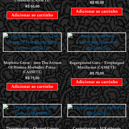
Covenant (CASSETE)
R$
90,00
R$
60,00
Adicionar ao carrinho
Adicionar ao carrinho
CASSETES
CASSETES
Mephitic Grave – Into The Atrium
Regurgitated Guts – Esophageal
Of Human Morbidity (Prata)
Mutilation (CASSETE)
(CASSETE)
R$
70,00
R$
75,00
Adicionar ao carrinho
Adicionar ao carrinho
CASSETES
CASSETES
Thaumaturgy – Charnel Gnosis
Cauterization – Id Katharsis