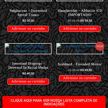
CDS NACIONAIS
CDS INTERNACIONAIS
Sulphurous – Downward
Slaughterday – Abbatior (CD
Spyral Trance
IMPORTADO)
R$
35,00
R$
85,00
R$
59,50
Adicionar ao carrinho
Adicionar ao carrinho
Sale!
CDS NACIONAIS
CDS INTERNACIONAIS
Intestinal Disgorge –
Scabbard – Extended Mirror
Drowned In Rectal Sludge
R$
70,00
R$
49,00
R$
40,00
Adicionar ao carrinho
Adicionar ao carrinho
CLIQUE AQUI PARA VER NOSSA LISTA COMPLETA DE
INDICAÇÕES