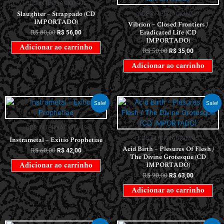
CDS INTERNACIONAIS
Slaughter – Strappado (CD
CDS INTERNACIONAIS
IMPORTADO)
Vibrion – Closed Frontiers /
R$
80,00
Eradicated Life (CD
R$
56,00
IMPORTADO)
Adicionar ao carrinho
R$
50,00
R$
35,00
Adicionar ao carrinho
Sale!
Sale!
CDS INTERNACIONAIS
CDS INTERNACIONAIS
Instrametal – Exitio Prophetiae
Acid Birth – Plesures Of Flesh /
R$
60,00
R$
42,00
The Divine Grotesque (CD
IMPORTADO)
Adicionar ao carrinho
R$
90,00
R$
63,00
Adicionar ao carrinho