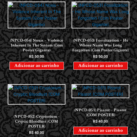
LANÇAMENTOS // RELEASES
LANÇAMENTOS // RELEASES
(NPCD-054) Noxis – Violence
(NPCD-053) Fossilization – He
Inherent In The System (Com
Whose Name Was Long
Poster Gigante)
Forgotten (Com Poster Gigante)
R$
50,00
R$
50,00
Adicionar ao carrinho
Adicionar ao carrinho
LANÇAMENTOS // RELEASES
(NPCD-051) Pissrot – Pissrot
LANÇAMENTOS // RELEASES
(COM POSTER)
(NPCD-052) Cryptorium –
Cryptic Bloodlust (COM
R$
40,00
POSTER)
Adicionar ao carrinho
R$
40,00