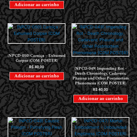
Adicionar ao carrinho
LANÇAMENTOS // RELEASES
(NPCD-050) Carniça – Exhumed
Corpse (COM POSTER)
LANÇAMENTOS // RELEASES
R$
40,00
(NPCD-049) Impending Rot –
Death Chronology, Cadaveric
Adicionar ao carrinho
Phauna and Other Postmortem
Phenomena (COM POSTER)
R$
40,00
Adicionar ao carrinho