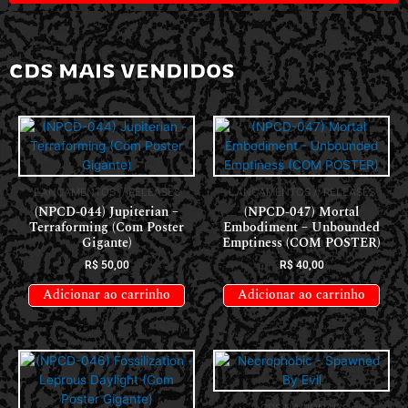
CDS MAIS VENDIDOS
LANÇAMENTOS // RELEASES
LANÇAMENTOS // RELEASES
(NPCD-044) Jupiterian –
(NPCD-047) Mortal
Terraforming (Com Poster
Embodiment – Unbounded
Gigante)
Emptiness (COM POSTER)
R$
50,00
R$
40,00
Adicionar ao carrinho
Adicionar ao carrinho
CDS NACIONAIS