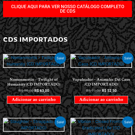
CLIQUE AQUI PARA VER NOSSO CATÁLOGO COMPLETO
DE CDS
CDS IMPORTADOS
Sale!
Sale!
CDS INTERNACIONAIS
CDS INTERNACIONAIS
Nomenmortis – Twilight of
Vapuleador – Animales Del Caos
Humanity (CD IMPORTADO)
(CD IMPORTADO)
R$
90,00
R$
75,00
R$
63,00
R$
52,50
Adicionar ao carrinho
Adicionar ao carrinho
Sale!
Sale!