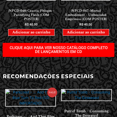
LANÇAMENTOS // RELEASES
LANÇAMENTOS // RELEASES
(NPCD-048) Caustic Phlegm –
(NPCD-047) Mortal
Putrefying Flesh (COM
Embodiment – Unbounded
POSTER)
Emptiness (COM POSTER)
R$
40,00
R$
40,00
Adicionar ao carrinho
Adicionar ao carrinho
CLIQUE AQUI PARA VER NOSSO CATÁLOGO COMPLETO
DE LANÇAMENTOS EM CD
RECOMENDAÇÕES ESPECIAIS
Sale!
CDS NACIONAIS
Putrid Tomb – Consuming
CDS INTERNACIONAIS
The Deseased
Parkcrest – … And That Blue