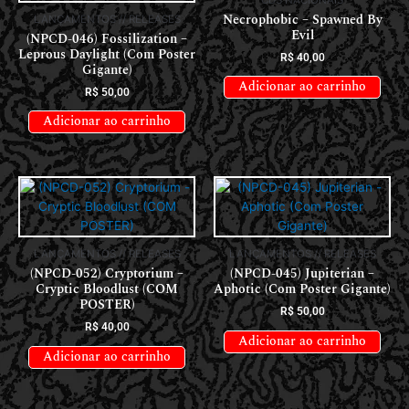
Necrophobic – Spawned By
LANÇAMENTOS // RELEASES
Evil
(NPCD-046) Fossilization –
Leprous Daylight (Com Poster
R$
40,00
Gigante)
Adicionar ao carrinho
R$
50,00
Adicionar ao carrinho
LANÇAMENTOS // RELEASES
LANÇAMENTOS // RELEASES
(NPCD-052) Cryptorium –
(NPCD-045) Jupiterian –
Cryptic Bloodlust (COM
Aphotic (Com Poster Gigante)
POSTER)
R$
50,00
R$
40,00
Adicionar ao carrinho
Adicionar ao carrinho