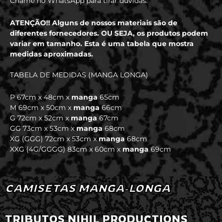
Chame no WhatsApp para tirar dúvidas.
ATENÇÃO!! Alguns de nossos materiais são de
diferentes fornecedores. OU SEJA, os produtos podem
variar em tamanho. Esta é uma tabela que mostra
medidas aproximadas.
TABELA DE MEDIDAS (MANGA LONGA)
P 67cm x 48cm x
manga
65cm
M 69cm x 50cm x
manga
66cm
G 72cm x 52cm x
manga
67cm
GG 73cm x 53cm x
manga
68cm
XG (GGG) 72cm x 53cm x
manga
68cm
XXG (4G/GGGG) 83cm x 60cm x
manga
69cm
CAMISETAS MANGA-LONGA
TRIBUTOS NIHIL PRODUCTIONS