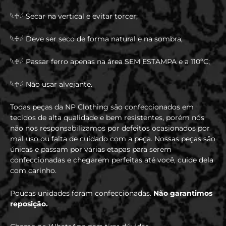
𓆩♱𓆪 Secar na vertical e evitar torcer;
𓆩♱𓆪 Deve ser seco de forma natural e na sombra;
𓆩♱𓆪 Passar ferro apenas na área SEM ESTAMPA e a 110ºC;
𓆩♱𓆪 Não usar alvejante.
Todas peças da NP Clothing são confeccionados em
tecidos de alta qualidade e bem resistentes, porém nós
não nos responsabilizamos por defeitos ocasionados por
mal uso ou falta de cuidado com a peça. Nossas peças são
únicas e passam por várias etapas para serem
confeccionadas e chegarem perfeitas até você, cuide dela
com carinho.
Poucas unidades foram confeccionadas.
Não garantimos
reposição.