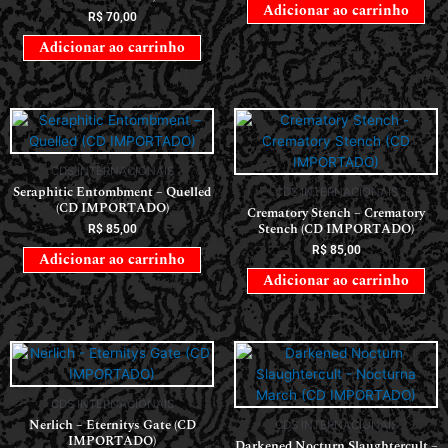
Adicionar ao carrinho
R$
70,00
Adicionar ao carrinho
CDS INTERNACIONAIS
Seraphitic Entombment – Quelled
CDS INTERNACIONAIS
(CD IMPORTADO)
Crematory Stench – Crematory
Stench (CD IMPORTADO)
R$
85,00
R$
85,00
Adicionar ao carrinho
Adicionar ao carrinho
CDS INTERNACIONAIS
Nerlich – Eternitys Gate (CD
CDS INTERNACIONAIS
IMPORTADO)
Darkened Nocturn Slaughtercult –