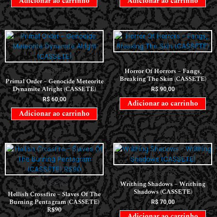
Adicionar ao carrinho
Adicionar ao carrinho
CASSETES
Horror Of Horrors ‎– Fangs,
CASSETES
Breaking The Skin (CASSETE)
Primal Order – Genocide Meteorite
Dynamite Alright (CASSETE)
R$
90,00
R$
60,00
Adicionar ao carrinho
Adicionar ao carrinho
CASSETES
Writhing Shadows – Writhing
CASSETES
Shadows (CASSETE)
Hellish Crossfire – Slaves Of The
Burning Pentagram (CASSETE)
R$
70,00
R$90
Adicionar ao carrinho