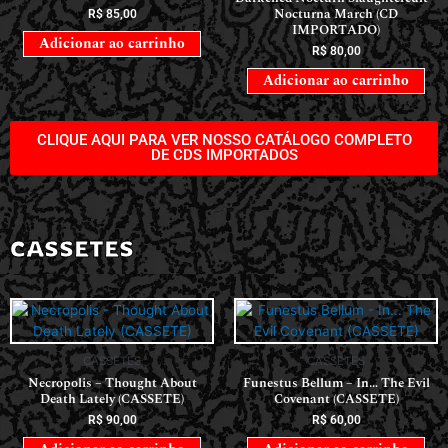
Nocturna March (CD
R$
85,00
IMPORTADO)
Adicionar ao carrinho
R$
80,00
Adicionar ao carrinho
CLIQUE AQUI PARA VER NOSSO CATÁLOGO COMPLETO
DE CDS IMPORTADOS
CASSETES
CASSETES
CASSETES
Necropolis – Thought About
Funestus Bellum – In… The Evil
Death Lately (CASSETE)
Covenant (CASSETE)
R$
90,00
R$
60,00