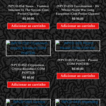
LANÇAMENTOS // RELEASES
LANÇAMENTOS // RELEASES
(NPCD-054) Noxis – Violence
(NPCD-053) Fossilization – He
Inherent In The System (Com
Whose Name Was Long
Poster Gigante)
Forgotten (Com Poster Gigante)
R$
50,00
R$
50,00
Adicionar ao carrinho
Adicionar ao carrinho
LANÇAMENTOS // RELEASES
(NPCD-051) Pissrot – Pissrot
LANÇAMENTOS // RELEASES
(COM POSTER)
(NPCD-052) Cryptorium –
Cryptic Bloodlust (COM
R$
40,00
POSTER)
Adicionar ao carrinho
R$
40,00
Adicionar ao carrinho