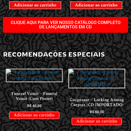
Adicionar ao carrinho
Adicionar ao carrinho
CLIQUE AQUI PARA VER NOSSO CATÁLOGO COMPLETO
DE LANÇAMENTOS EM CD
RECOMENDAÇÕES ESPECIAIS
CDS NACIONAIS
Funeral Vomit – Funeral
CDS INTERNACIONAIS
Vomit (Com Poster)
Gorgosaur – Lurking Among
Corpses (CD IMPORTADO)
R$
40,00
R$
60,00
Adicionar ao carrinho
Adicionar ao carrinho