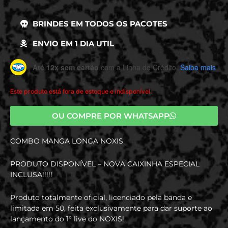
BRINDES EM TODOS OS PACOTES
ENVIO EM 1 DIA UTIL
Até 12x sem cartão
com a Linha de Crédito.
Saiba mais
Este produto está fora de estoque e indisponível.
OU COMPRE POR WHATSAPP
COMBO MANGA LONGA NOXIS
PRODUTO DISPONÍVEL – NOVA CAIXINHA ESPECIAL
INCLUSA!!!!!
Produto totalmente oficial, licenciado pela banda e
limitada em 50, feita exclusivamente para dar suporte ao
lançamento do 1° live do NOXIS!