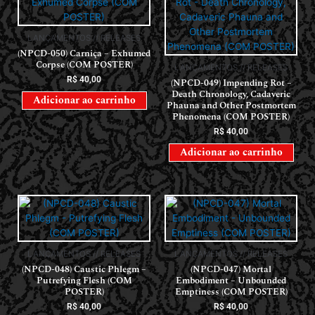
LANÇAMENTOS // RELEASES
(NPCD-050) Carniça – Exhumed
Corpse (COM POSTER)
LANÇAMENTOS // RELEASES
R$
40,00
(NPCD-049) Impending Rot –
Death Chronology, Cadaveric
Adicionar ao carrinho
Phauna and Other Postmortem
Phenomena (COM POSTER)
R$
40,00
Adicionar ao carrinho
LANÇAMENTOS // RELEASES
LANÇAMENTOS // RELEASES
(NPCD-048) Caustic Phlegm –
(NPCD-047) Mortal
Putrefying Flesh (COM
Embodiment – Unbounded
POSTER)
Emptiness (COM POSTER)
R$
40,00
R$
40,00