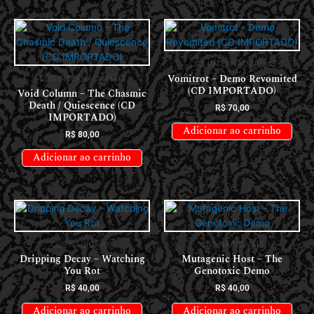
CDS INTERNACIONAIS
Vomitrot – Demo Revomited
CDS INTERNACIONAIS
(CD IMPORTADO)
Void Column – The Chasmic
Death / Quiescence (CD
R$
70,00
IMPORTADO)
Adicionar ao carrinho
R$
80,00
Adicionar ao carrinho
CDS NACIONAIS
CDS NACIONAIS
Dripping Decay – Watching
Mutagenic Host – The
You Rot
Genotoxic Demo
R$
40,00
R$
40,00
Adicionar ao carrinho
Adicionar ao carrinho