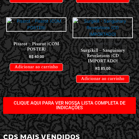
CDS NACIONAIS
Pissrot – Pissrot (COM
CDS INTERNACIONAIS
POSTER)
Surgikill – Sanguinary
Revelations (CD
R$
40,00
IMPORTADO)
Adicionar ao carrinho
R$
85,00
Adicionar ao carrinho
CLIQUE AQUI PARA VER NOSSA LISTA COMPLETA DE
INDICAÇÕES
CDS MAIS VENDIDOS