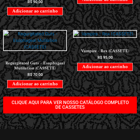
R$
90,00
Adicionar ao carrinho
CASSETES
Vampire – Rex (CASSETE)
CASSETES
R$
95,00
Regurgitated Guts – Esophageal
Adicionar ao carrinho
Mutilation (CASSETE)
R$
70,00
Adicionar ao carrinho
CLIQUE AQUI PARA VER NOSSO CATÁLOGO COMPLETO
DE CASSETES