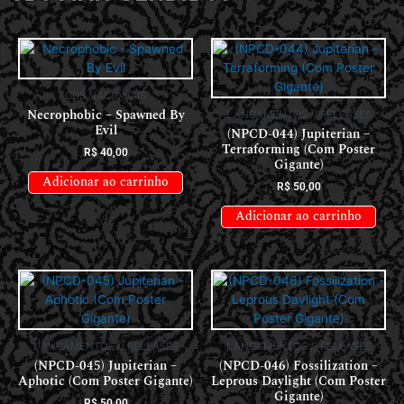
CDS NACIONAIS
Necrophobic – Spawned By
LANÇAMENTOS // RELEASES
Evil
(NPCD-044) Jupiterian –
Terraforming (Com Poster
R$
40,00
Gigante)
Adicionar ao carrinho
R$
50,00
Adicionar ao carrinho
LANÇAMENTOS // RELEASES
LANÇAMENTOS // RELEASES
(NPCD-045) Jupiterian –
(NPCD-046) Fossilization –
Aphotic (Com Poster Gigante)
Leprous Daylight (Com Poster
Gigante)
R$
50,00