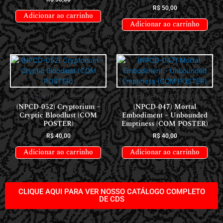
R$
50,00
Adicionar ao carrinho
Adicionar ao carrinho
LANÇAMENTOS // RELEASES
LANÇAMENTOS // RELEASES
(NPCD-052) Cryptorium –
(NPCD-047) Mortal
Cryptic Bloodlust (COM
Embodiment – Unbounded
POSTER)
Emptiness (COM POSTER)
R$
40,00
R$
40,00
Adicionar ao carrinho
Adicionar ao carrinho
CLIQUE AQUI PARA VER NOSSO CATÁLOGO COMPLETO
DE CDS